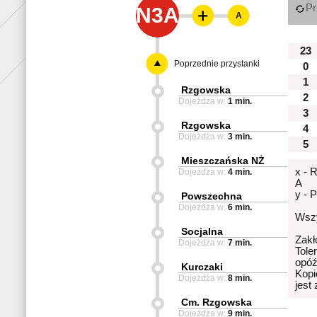
Pr
N3A
A
23
Poprzednie przystanki
0
1
Rzgowska
2
Dojeżdża w:
1 min.
3
Rzgowska
4
Dojeżdża w:
3 min.
5
Mieszczańska NŻ
x - 
Dojeżdża w:
4 min.
A
y - 
Powszechna
Dojeżdża w:
6 min.
Wszy
Socjalna
Zakł
Dojeżdża w:
7 min.
Tole
opóź
Kurczaki
Kopi
Dojeżdża w:
8 min.
jest
Cm. Rzgowska
Dojeżdża w:
9 min.