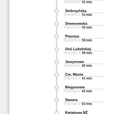
Dojeżdża w:
52 min.
Srebrzyńska
Dojeżdża w:
53 min.
Drewnowska
Dojeżdża w:
55 min.
Praussa
Dojeżdża w:
58 min.
Unii Lubelskiej
Dojeżdża w:
59 min.
Jarzynowa
Dojeżdża w:
60 min.
Cm. Mania
Dojeżdża w:
61 min.
Biegunowa
Dojeżdża w:
62 min.
Siewna
Dojeżdża w:
63 min.
Kwiatowa NŻ