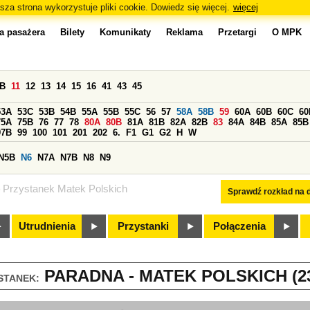
sza strona wykorzystuje pliki cookie. Dowiedz się więcej.
więcej
a pasażera
Bilety
Komunikaty
Reklama
Przetargi
O MPK
0B
11
12
13
14
15
16
41
43
45
53A
53C
53B
54B
55A
55B
55C
56
57
58A
58B
59
60A
60B
60C
60
75A
75B
76
77
78
80A
80B
81A
81B
82A
82B
83
84A
84B
85A
85B
97B
99
100
101
201
202
6.
F1
G1
G2
H
W
N5B
N6
N7A
N7B
N8
N9
Przystanek Matek Polskich
Sprawdź rozkład na d
Utrudnienia
Przystanki
Połączenia
PARADNA - MATEK POLSKICH (2
STANEK: