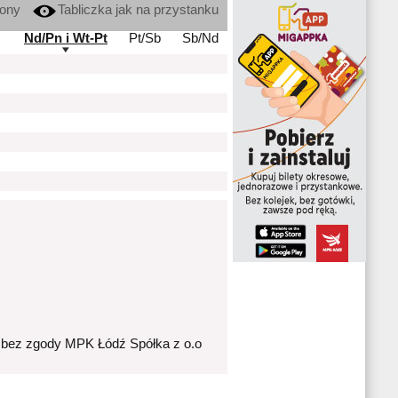
kony
Tabliczka jak na przystanku
Nd/Pn i Wt-Pt
Pt/Sb
Sb/Nd
 bez zgody MPK Łódź Spółka z o.o