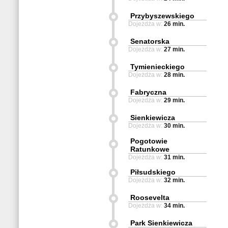
Przybyszewskiego
Dojeżdża w:
26 min.
Senatorska
Dojeżdża w:
27 min.
Tymienieckiego
Dojeżdża w:
28 min.
Fabryczna
Dojeżdża w:
29 min.
Sienkiewicza
Dojeżdża w:
30 min.
Pogotowie
Ratunkowe
Dojeżdża w:
31 min.
Piłsudskiego
Dojeżdża w:
32 min.
Roosevelta
Dojeżdża w:
34 min.
Park Sienkiewicza