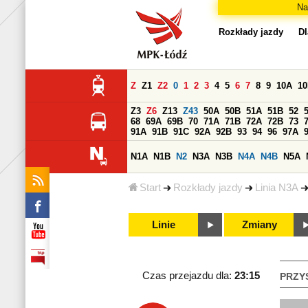
Na
Rozkłady jazdy
Dl
Z
Z1
Z2
0
1
2
3
4
5
6
7
8
9
10A
1
Z3
Z6
Z13
Z43
50A
50B
51A
51B
52
68
69A
69B
70
71A
71B
72A
72B
73
91A
91B
91C
92A
92B
93
94
96
97A
N1A
N1B
N2
N3A
N3B
N4A
N4B
N5A
Start
Rozkłady jazdy
Linia N3A
Linie
Zmiany
Czas przejazdu dla:
23:15
PRZY