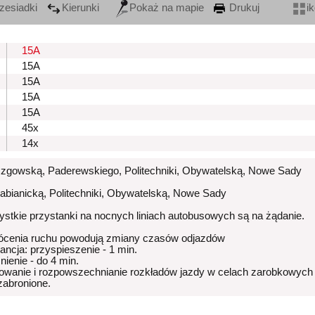
zesiadki
Kierunki
Pokaż na mapie
Drukuj
i
15A
15A
15A
15A
15A
45x
14x
Rzgowską, Paderewskiego, Politechniki, Obywatelską, Nowe Sady
Pabianicką, Politechniki, Obywatelską, Nowe Sady
stkie przystanki na nocnych liniach autobusowych są na żądanie.
ócenia ruchu powodują zmiany czasów odjazdów
rancja: przyspieszenie - 1 min.
nienie - do 4 min.
owanie i rozpowszechnianie rozkładów jazdy w celach zarobkowych
 zabronione.