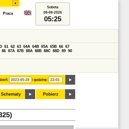
x
Sobota
08-08-2026
Praca
05:25
D
61
62
63
64A
64B
65A
65B
66
67
86
87A
87B
88A
88B
88C
88D
89
90
zień:
i godzinę:
Schematy
Pobierz
325)