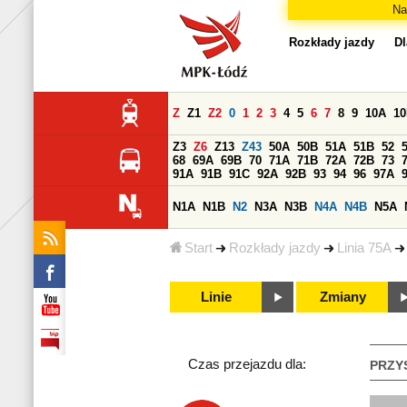
Na
Rozkłady jazdy
Dl
Z
Z1
Z2
0
1
2
3
4
5
6
7
8
9
10A
1
Z3
Z6
Z13
Z43
50A
50B
51A
51B
52
68
69A
69B
70
71A
71B
72A
72B
73
91A
91B
91C
92A
92B
93
94
96
97A
N1A
N1B
N2
N3A
N3B
N4A
N4B
N5A
Start
Rozkłady jazdy
Linia 75A
Linie
Zmiany
Czas przejazdu dla:
PRZY