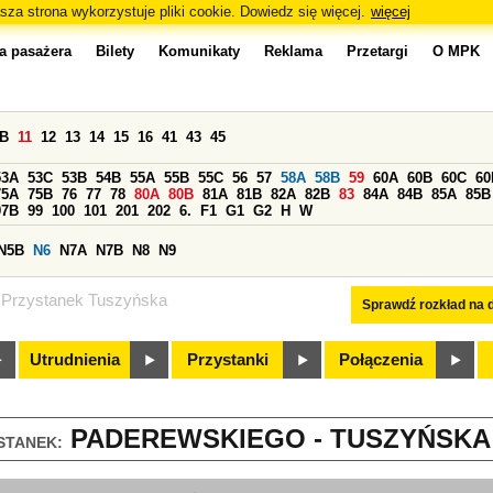
sza strona wykorzystuje pliki cookie. Dowiedz się więcej.
więcej
a pasażera
Bilety
Komunikaty
Reklama
Przetargi
O MPK
0B
11
12
13
14
15
16
41
43
45
53A
53C
53B
54B
55A
55B
55C
56
57
58A
58B
59
60A
60B
60C
60
75A
75B
76
77
78
80A
80B
81A
81B
82A
82B
83
84A
84B
85A
85B
97B
99
100
101
201
202
6.
F1
G1
G2
H
W
N5B
N6
N7A
N7B
N8
N9
Przystanek Tuszyńska
Sprawdź rozkład na d
Utrudnienia
Przystanki
Połączenia
PADEREWSKIEGO - TUSZYŃSKA (
STANEK: