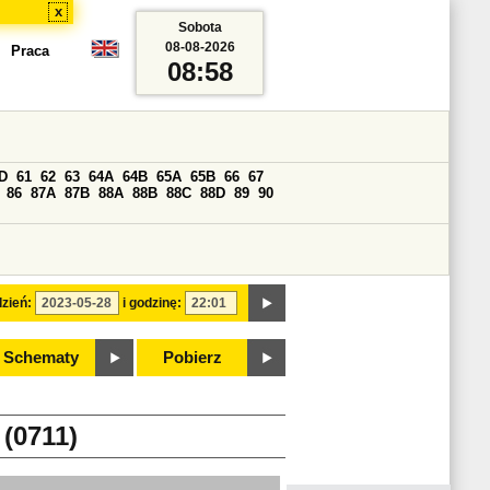
x
Sobota
08-08-2026
Praca
08:58
D
61
62
63
64A
64B
65A
65B
66
67
86
87A
87B
88A
88B
88C
88D
89
90
zień:
i godzinę:
Schematy
Pobierz
0711)