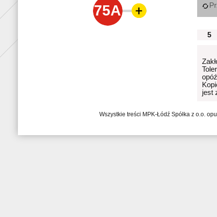
Pr
75A
5
Zakł
Tole
opóź
Kopi
jest
Wszystkie treści MPK-Łódź Spółka z o.o. op