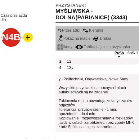
PRZYSTANEK:
MYŚLIWSKA -
Czas przejazdu
DOLNA(PABIANICE) (3343)
dla:
Przesiadki
Kierunki
N4B
Pokaż na mapie
Drukuj
ikony
Tabliczka jak na przystanku
Pt/Sb
Sb/Nd
2
12
4
12y
y - Politechniki, Obywatelską, Nowe Sady
Wszystkie przystanki na nocnych liniach
autobusowych są na żądanie.
Zakłócenia ruchu powodują zmiany czasów
odjazdów
Tolerancja: przyspieszenie - 1 min.
opóźnienie - do 4 min.
Kopiowanie i rozpowszechnianie rozkładów
jazdy w celach zarobkowych bez zgody MPK
Łódź Spółka z o.o jest zabronione.