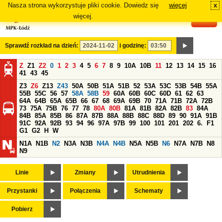
Nasza strona wykorzystuje pliki cookie. Dowiedz się
więcej
x
#
więcej.
Sprawdź rozkład na dzień:
i godzinę:
Z
Z1
Z2
0
1
2
3
4
5
6
7
8
9
10A
10B
11
12
13
14
15
16
41
43
45
Z3
Z6
Z13
Z43
50A
50B
51A
51B
52
53A
53C
53B
54B
55A
55B
55C
56
57
58A
58B
59
60A
60B
60C
60D
61
62
63
64A
64B
65A
65B
66
67
68
69A
69B
70
71A
71B
72A
72B
73
75A
75B
76
77
78
80A
80B
81A
81B
82A
82B
83
84A
84B
85A
85B
86
87A
87B
88A
88B
88C
88D
89
90
91A
91B
91C
92A
92B
93
94
96
97A
97B
99
100
101
201
202
6.
F1
G1
G2
H
W
N1A
N1B
N2
N3A
N3B
N4A
N4B
N5A
N5B
N6
N7A
N7B
N8
N9
Linie
Zmiany
Utrudnienia
Przystanki
Połączenia
Schematy
Pobierz