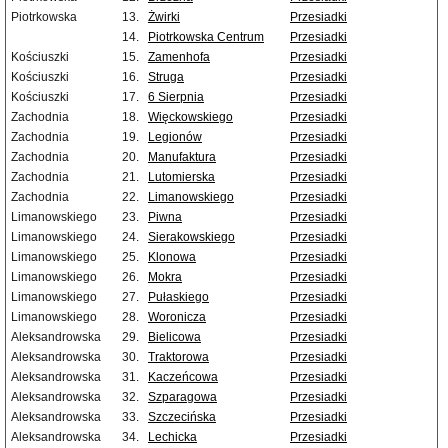
Piotrkowska
13.
Żwirki
Przesiadki
14.
Piotrkowska Centrum
Przesiadki
Kościuszki
15.
Zamenhofa
Przesiadki
Kościuszki
16.
Struga
Przesiadki
Kościuszki
17.
6 Sierpnia
Przesiadki
Zachodnia
18.
Więckowskiego
Przesiadki
Zachodnia
19.
Legionów
Przesiadki
Zachodnia
20.
Manufaktura
Przesiadki
Zachodnia
21.
Lutomierska
Przesiadki
Zachodnia
22.
Limanowskiego
Przesiadki
Limanowskiego
23.
Piwna
Przesiadki
Limanowskiego
24.
Sierakowskiego
Przesiadki
Limanowskiego
25.
Klonowa
Przesiadki
Limanowskiego
26.
Mokra
Przesiadki
Limanowskiego
27.
Pułaskiego
Przesiadki
Limanowskiego
28.
Woronicza
Przesiadki
Aleksandrowska
29.
Bielicowa
Przesiadki
Aleksandrowska
30.
Traktorowa
Przesiadki
Aleksandrowska
31.
Kaczeńcowa
Przesiadki
Aleksandrowska
32.
Szparagowa
Przesiadki
Aleksandrowska
33.
Szczecińska
Przesiadki
Aleksandrowska
34.
Lechicka
Przesiadki