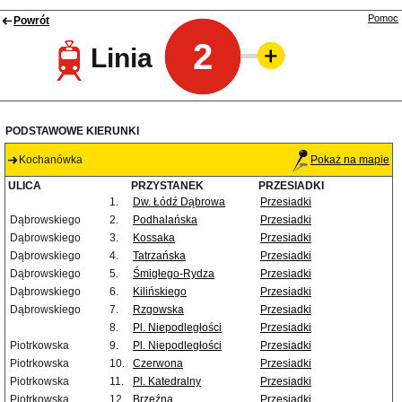
Pomoc
Powrót
2
Linia
PODSTAWOWE KIERUNKI
Kochanówka
Pokaż na mapie
ULICA
PRZYSTANEK
PRZESIADKI
1.
Dw. Łódź Dąbrowa
Przesiadki
Dąbrowskiego
2.
Podhalańska
Przesiadki
Dąbrowskiego
3.
Kossaka
Przesiadki
Dąbrowskiego
4.
Tatrzańska
Przesiadki
Dąbrowskiego
5.
Śmigłego-Rydza
Przesiadki
Dąbrowskiego
6.
Kilińskiego
Przesiadki
Dąbrowskiego
7.
Rzgowska
Przesiadki
8.
Pl. Niepodległości
Przesiadki
Piotrkowska
9.
Pl. Niepodległości
Przesiadki
Piotrkowska
10.
Czerwona
Przesiadki
Piotrkowska
11.
Pl. Katedralny
Przesiadki
Piotrkowska
12.
Brzeźna
Przesiadki