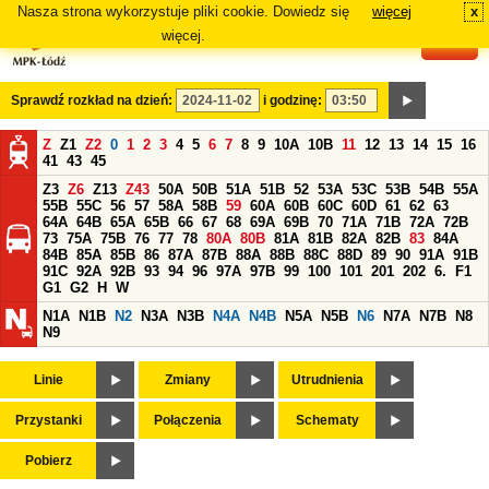
Nasza strona wykorzystuje pliki cookie. Dowiedz się
więcej
x
#
więcej.
Sprawdź rozkład na dzień:
i godzinę:
Z
Z1
Z2
0
1
2
3
4
5
6
7
8
9
10A
10B
11
12
13
14
15
16
41
43
45
Z3
Z6
Z13
Z43
50A
50B
51A
51B
52
53A
53C
53B
54B
55A
55B
55C
56
57
58A
58B
59
60A
60B
60C
60D
61
62
63
64A
64B
65A
65B
66
67
68
69A
69B
70
71A
71B
72A
72B
73
75A
75B
76
77
78
80A
80B
81A
81B
82A
82B
83
84A
84B
85A
85B
86
87A
87B
88A
88B
88C
88D
89
90
91A
91B
91C
92A
92B
93
94
96
97A
97B
99
100
101
201
202
6.
F1
G1
G2
H
W
N1A
N1B
N2
N3A
N3B
N4A
N4B
N5A
N5B
N6
N7A
N7B
N8
N9
Linie
Zmiany
Utrudnienia
Przystanki
Połączenia
Schematy
Pobierz