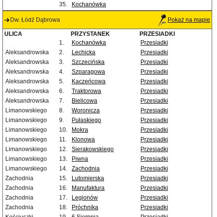
35.
Kochanówka
Dw. Łódź Dąbrowa
Pokaż na mapie
ULICA
PRZYSTANEK
PRZESIADKI
1.
Kochanówka
Przesiadki
Aleksandrowska
2.
Lechicka
Przesiadki
Aleksandrowska
3.
Szczecińska
Przesiadki
Aleksandrowska
4.
Szparagowa
Przesiadki
Aleksandrowska
5.
Kaczeńcowa
Przesiadki
Aleksandrowska
6.
Traktorowa
Przesiadki
Aleksandrowska
7.
Bielicowa
Przesiadki
Limanowskiego
8.
Woronicza
Przesiadki
Limanowskiego
9.
Pułaskiego
Przesiadki
Limanowskiego
10.
Mokra
Przesiadki
Limanowskiego
11.
Klonowa
Przesiadki
Limanowskiego
12.
Sierakowskiego
Przesiadki
Limanowskiego
13.
Piwna
Przesiadki
Limanowskiego
14.
Zachodnia
Przesiadki
Zachodnia
15.
Lutomierska
Przesiadki
Zachodnia
16.
Manufaktura
Przesiadki
Zachodnia
17.
Legionów
Przesiadki
Zachodnia
18.
Próchnika
Przesiadki