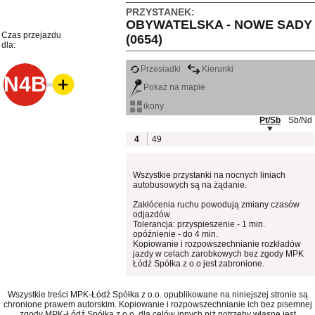
PRZYSTANEK:
OBYWATELSKA - NOWE SADY
Czas przejazdu
(0654)
dla:
Przesiadki
Kierunki
N4B
Pokaż na mapie
ikony
Pt/Sb
Sb/Nd
4
49
Wszystkie przystanki na nocnych liniach
autobusowych są na żądanie.
Zakłócenia ruchu powodują zmiany czasów
odjazdów
Tolerancja: przyspieszenie - 1 min.
opóźnienie - do 4 min.
Kopiowanie i rozpowszechnianie rozkładów
jazdy w celach zarobkowych bez zgody MPK
Łódź Spółka z o.o jest zabronione.
Wszystkie treści MPK-Łódź Spółka z o.o. opublikowane na niniejszej stronie są
chronione prawem autorskim. Kopiowanie i rozpowszechnianie ich bez pisemnej
zgody MPK-Łódź Spółka z o.o. dla celów innych niż potrzeby własne jest