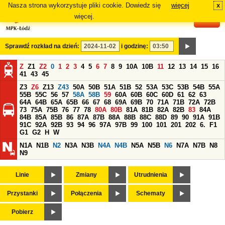
Nasza strona wykorzystuje pliki cookie. Dowiedz się
więcej
x
#
więcej.
Sprawdź rozkład na dzień:
i godzinę:
Z
Z1
Z2
0
1
2
3
4
5
6
7
8
9
10A
10B
11
12
13
14
15
16
41
43
45
Z3
Z6
Z13
Z43
50A
50B
51A
51B
52
53A
53C
53B
54B
55A
55B
55C
56
57
58A
58B
59
60A
60B
60C
60D
61
62
63
64A
64B
65A
65B
66
67
68
69A
69B
70
71A
71B
72A
72B
73
75A
75B
76
77
78
80A
80B
81A
81B
82A
82B
83
84A
84B
85A
85B
86
87A
87B
88A
88B
88C
88D
89
90
91A
91B
91C
92A
92B
93
94
96
97A
97B
99
100
101
201
202
6.
F1
G1
G2
H
W
N1A
N1B
N2
N3A
N3B
N4A
N4B
N5A
N5B
N6
N7A
N7B
N8
N9
Linie
Zmiany
Utrudnienia
Przystanki
Połączenia
Schematy
Pobierz