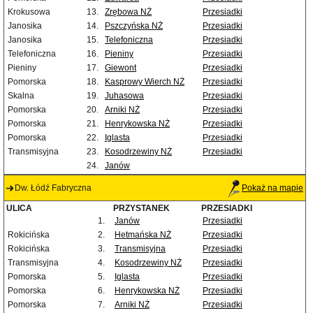
Krokusowa
13.
Zrębowa NŻ
Przesiadki
Janosika
14.
Pszczyńska NŻ
Przesiadki
Janosika
15.
Telefoniczna
Przesiadki
Telefoniczna
16.
Pieniny
Przesiadki
Pieniny
17.
Giewont
Przesiadki
Pomorska
18.
Kasprowy Wierch NŻ
Przesiadki
Skalna
19.
Juhasowa
Przesiadki
Pomorska
20.
Arniki NŻ
Przesiadki
Pomorska
21.
Henrykowska NŻ
Przesiadki
Pomorska
22.
Iglasta
Przesiadki
Transmisyjna
23.
Kosodrzewiny NŻ
Przesiadki
24.
Janów
Dw. Łódź Fabryczna
Pokaż na mapie
ULICA
PRZYSTANEK
PRZESIADKI
1.
Janów
Przesiadki
Rokicińska
2.
Hetmańska NŻ
Przesiadki
Rokicińska
3.
Transmisyjna
Przesiadki
Transmisyjna
4.
Kosodrzewiny NŻ
Przesiadki
Pomorska
5.
Iglasta
Przesiadki
Pomorska
6.
Henrykowska NŻ
Przesiadki
Pomorska
7.
Arniki NŻ
Przesiadki