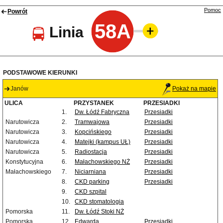
Pomoc
Powrót
58A
Linia
PODSTAWOWE KIERUNKI
Janów
Pokaż na mapie
ULICA
PRZYSTANEK
PRZESIADKI
1.
Dw. Łódź Fabryczna
Przesiadki
Narutowicza
2.
Tramwajowa
Przesiadki
Narutowicza
3.
Kopcińskiego
Przesiadki
Narutowicza
4.
Matejki (kampus UŁ)
Przesiadki
Narutowicza
5.
Radiostacja
Przesiadki
Konstytucyjna
6.
Małachowskiego NŻ
Przesiadki
Małachowskiego
7.
Niciarniana
Przesiadki
8.
CKD parking
Przesiadki
9.
CKD szpital
10.
CKD stomatologia
Pomorska
11.
Dw. Łódź Stoki NŻ
Pomorska
12.
Edwarda
Przesiadki