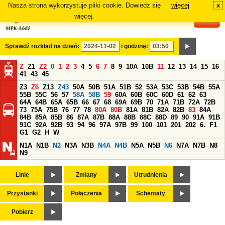
Nasza strona wykorzystuje pliki cookie. Dowiedz się
więcej
x
#
więcej.
Sprawdź rozkład na dzień:
i godzinę:
Z
Z1
Z2
0
1
2
3
4
5
6
7
8
9
10A
10B
11
12
13
14
15
16
41
43
45
Z3
Z6
Z13
Z43
50A
50B
51A
51B
52
53A
53C
53B
54B
55A
55B
55C
56
57
58A
58B
59
60A
60B
60C
60D
61
62
63
64A
64B
65A
65B
66
67
68
69A
69B
70
71A
71B
72A
72B
73
75A
75B
76
77
78
80A
80B
81A
81B
82A
82B
83
84A
84B
85A
85B
86
87A
87B
88A
88B
88C
88D
89
90
91A
91B
91C
92A
92B
93
94
96
97A
97B
99
100
101
201
202
6.
F1
G1
G2
H
W
N1A
N1B
N2
N3A
N3B
N4A
N4B
N5A
N5B
N6
N7A
N7B
N8
N9
Linie
Zmiany
Utrudnienia
Przystanki
Połączenia
Schematy
Pobierz