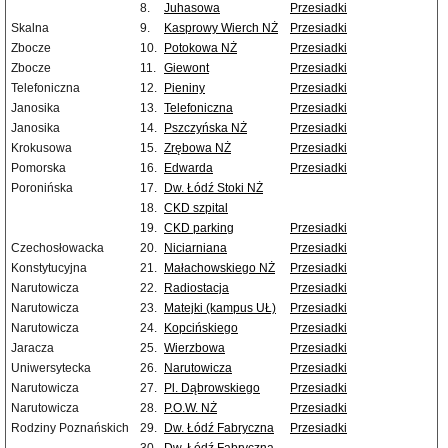
8.
Juhasowa
Przesiadki
Skalna
9.
Kasprowy Wierch NŻ
Przesiadki
Zbocze
10.
Potokowa NŻ
Przesiadki
Zbocze
11.
Giewont
Przesiadki
Telefoniczna
12.
Pieniny
Przesiadki
Janosika
13.
Telefoniczna
Przesiadki
Janosika
14.
Pszczyńska NŻ
Przesiadki
Krokusowa
15.
Zrębowa NŻ
Przesiadki
Pomorska
16.
Edwarda
Przesiadki
Poronińska
17.
Dw. Łódź Stoki NŻ
18.
CKD szpital
19.
CKD parking
Przesiadki
Czechosłowacka
20.
Niciarniana
Przesiadki
Konstytucyjna
21.
Małachowskiego NŻ
Przesiadki
Narutowicza
22.
Radiostacja
Przesiadki
Narutowicza
23.
Matejki (kampus UŁ)
Przesiadki
Narutowicza
24.
Kopcińskiego
Przesiadki
Jaracza
25.
Wierzbowa
Przesiadki
Uniwersytecka
26.
Narutowicza
Przesiadki
Narutowicza
27.
Pl. Dąbrowskiego
Przesiadki
Narutowicza
28.
P.O.W. NŻ
Przesiadki
Rodziny Poznańskich
29.
Dw. Łódź Fabryczna
Przesiadki