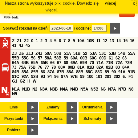
Nasza strona wykorzystuje pliki cookie. Dowiedz się
więcej
x
#
więcej.
Sprawdź rozkład na dzień:
i godzinę:
Z
Z1
Z2
0
1
2
3
4
5
6
7
8
9
10A
10B
11
12
13
14
15
16
41
43
45
Z3
Z6
Z13
Z43
50A
50B
51A
51B
52
53A
53C
53B
54B
55A
55B
55C
56
57
58A
58B
59
60A
60B
60C
60D
61
62
63
64A
64B
65A
65B
66
67
68
69A
69B
70
71A
71B
72A
72B
73
75A
75B
76
77
78
80A
80B
81A
81B
82A
82B
83
84A
84B
85A
85B
86
87A
87B
88A
88B
88C
88D
89
90
91A
91B
91C
92A
92B
93
94
96
97A
97B
99
100
101
201
202
6.
F1
G1
G2
H
W
N1A
N1B
N2
N3A
N3B
N4A
N4B
N5A
N5B
N6
N7A
N7B
N8
N9
Linie
Zmiany
Utrudnienia
Przystanki
Połączenia
Schematy
Pobierz