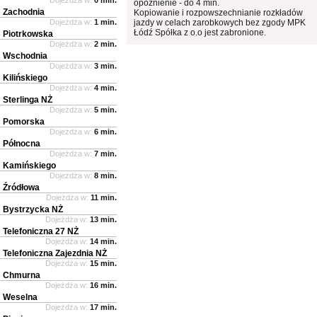
opóźnienie - do 4 min.
Zachodnia
Kopiowanie i rozpowszechnianie rozkładów
Dojeżdża w:
1 min.
jazdy w celach zarobkowych bez zgody MPK
Łódź Spółka z o.o jest zabronione.
Piotrkowska
Dojeżdża w:
2 min.
Wschodnia
Dojeżdża w:
3 min.
Kilińskiego
Dojeżdża w:
4 min.
Sterlinga NŻ
Dojeżdża w:
5 min.
Pomorska
Dojeżdża w:
6 min.
Północna
Dojeżdża w:
7 min.
Kamińskiego
Dojeżdża w:
8 min.
Źródłowa
Dojeżdża w:
11 min.
Bystrzycka NŻ
Dojeżdża w:
13 min.
Telefoniczna 27 NŻ
Dojeżdża w:
14 min.
Telefoniczna Zajezdnia NŻ
Dojeżdża w:
15 min.
Chmurna
Dojeżdża w:
16 min.
Weselna
Dojeżdża w:
17 min.