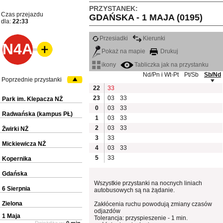
PRZYSTANEK:
Czas przejazdu
GDAŃSKA - 1 MAJA (0195)
dla:
22:33
Przesiadki
Kierunki
N4A
Pokaż na mapie
Drukuj
ikony
Tabliczka jak na przystanku
Nd/Pn i Wt-Pt
Pt/Sb
Sb/Nd
Poprzednie przystanki
22
33
23
03
33
Park im. Klepacza NŻ
0
03
33
Radwańska (kampus PŁ)
1
03
33
2
03
33
Żwirki NŻ
3
33
Mickiewicza NŻ
4
03
33
5
33
Kopernika
Gdańska
Wszystkie przystanki na nocnych liniach
6 Sierpnia
autobusowych są na żądanie.
Zielona
Zakłócenia ruchu powodują zmiany czasów
odjazdów
1 Maja
Tolerancja: przyspieszenie - 1 min.
Dojeżdża w:
0 min.