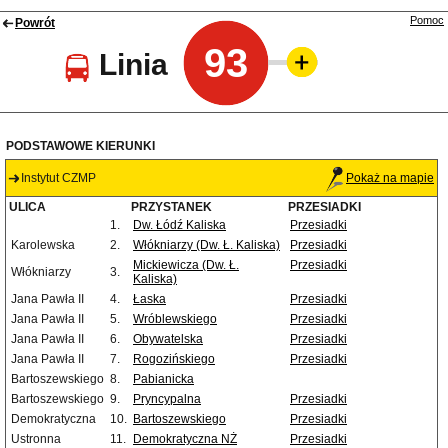
Pomoc
Powrót
93
Linia
PODSTAWOWE KIERUNKI
Instytut CZMP
Pokaż na mapie
ULICA
PRZYSTANEK
PRZESIADKI
1.
Dw. Łódź Kaliska
Przesiadki
Karolewska
2.
Włókniarzy (Dw. Ł. Kaliska)
Przesiadki
Mickiewicza (Dw. Ł.
Przesiadki
Włókniarzy
3.
Kaliska)
Jana Pawła II
4.
Łaska
Przesiadki
Jana Pawła II
5.
Wróblewskiego
Przesiadki
Jana Pawła II
6.
Obywatelska
Przesiadki
Jana Pawła II
7.
Rogozińskiego
Przesiadki
Bartoszewskiego
8.
Pabianicka
Bartoszewskiego
9.
Pryncypalna
Przesiadki
Demokratyczna
10.
Bartoszewskiego
Przesiadki
Ustronna
11.
Demokratyczna NŻ
Przesiadki