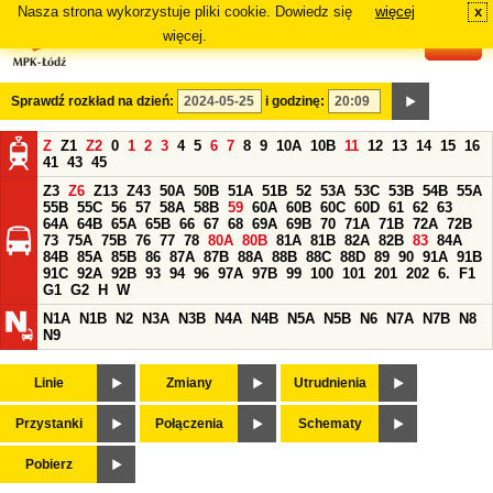
Nasza strona wykorzystuje pliki cookie. Dowiedz się
więcej
x
#
więcej.
Sprawdź rozkład na dzień:
i godzinę:
Z
Z1
Z2
0
1
2
3
4
5
6
7
8
9
10A
10B
11
12
13
14
15
16
41
43
45
Z3
Z6
Z13
Z43
50A
50B
51A
51B
52
53A
53C
53B
54B
55A
55B
55C
56
57
58A
58B
59
60A
60B
60C
60D
61
62
63
64A
64B
65A
65B
66
67
68
69A
69B
70
71A
71B
72A
72B
73
75A
75B
76
77
78
80A
80B
81A
81B
82A
82B
83
84A
84B
85A
85B
86
87A
87B
88A
88B
88C
88D
89
90
91A
91B
91C
92A
92B
93
94
96
97A
97B
99
100
101
201
202
6.
F1
G1
G2
H
W
N1A
N1B
N2
N3A
N3B
N4A
N4B
N5A
N5B
N6
N7A
N7B
N8
N9
Linie
Zmiany
Utrudnienia
Przystanki
Połączenia
Schematy
Pobierz