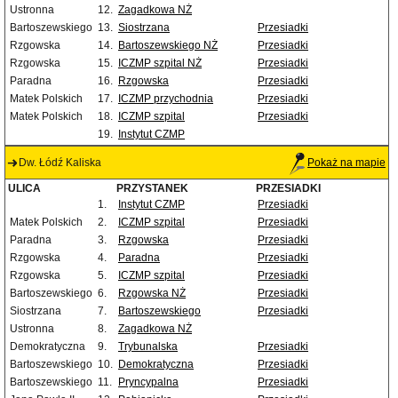
Ustronna
12.
Zagadkowa NŻ
Bartoszewskiego
13.
Siostrzana
Przesiadki
Rzgowska
14.
Bartoszewskiego NŻ
Przesiadki
Rzgowska
15.
ICZMP szpital NŻ
Przesiadki
Paradna
16.
Rzgowska
Przesiadki
Matek Polskich
17.
ICZMP przychodnia
Przesiadki
Matek Polskich
18.
ICZMP szpital
Przesiadki
19.
Instytut CZMP
Dw. Łódź Kaliska
Pokaż na mapie
ULICA
PRZYSTANEK
PRZESIADKI
1.
Instytut CZMP
Przesiadki
Matek Polskich
2.
ICZMP szpital
Przesiadki
Paradna
3.
Rzgowska
Przesiadki
Rzgowska
4.
Paradna
Przesiadki
Rzgowska
5.
ICZMP szpital
Przesiadki
Bartoszewskiego
6.
Rzgowska NŻ
Przesiadki
Siostrzana
7.
Bartoszewskiego
Przesiadki
Ustronna
8.
Zagadkowa NŻ
Demokratyczna
9.
Trybunalska
Przesiadki
Bartoszewskiego
10.
Demokratyczna
Przesiadki
Bartoszewskiego
11.
Pryncypalna
Przesiadki