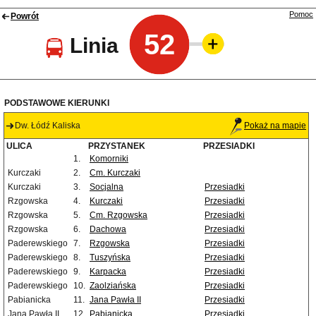
Pomoc
Powrót
52
Linia
PODSTAWOWE KIERUNKI
Dw. Łódź Kaliska
Pokaż na mapie
ULICA
PRZYSTANEK
PRZESIADKI
1.
Komorniki
Kurczaki
2.
Cm. Kurczaki
Kurczaki
3.
Socjalna
Przesiadki
Rzgowska
4.
Kurczaki
Przesiadki
Rzgowska
5.
Cm. Rzgowska
Przesiadki
Rzgowska
6.
Dachowa
Przesiadki
Paderewskiego
7.
Rzgowska
Przesiadki
Paderewskiego
8.
Tuszyńska
Przesiadki
Paderewskiego
9.
Karpacka
Przesiadki
Paderewskiego
10.
Zaolziańska
Przesiadki
Pabianicka
11.
Jana Pawła II
Przesiadki
Jana Pawła II
12.
Pabianicka
Przesiadki