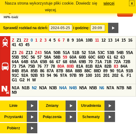
Nasza strona wykorzystuje pliki cookie. Dowiedz się
więcej
x
#
więcej.
Sprawdź rozkład na dzień:
i godzinę:
Z
Z1
Z2
0
1
2
3
4
5
6
7
8
9
10A
10B
11
12
13
14
15
16
41
43
45
Z3
Z6
Z13
Z43
50A
50B
51A
51B
52
53A
53C
53B
54B
55A
55B
55C
56
57
58A
58B
59
60A
60B
60C
60D
61
62
63
64A
64B
65A
65B
66
67
68
69A
69B
70
71A
71B
72A
72B
73
75A
75B
76
77
78
80A
80B
81A
81B
82A
82B
83
84A
84B
85A
85B
86
87A
87B
88A
88B
88C
88D
89
90
91A
91B
91C
92A
92B
93
94
96
97A
97B
99
100
101
201
202
6.
F1
G1
G2
H
W
N1A
N1B
N2
N3A
N3B
N4A
N4B
N5A
N5B
N6
N7A
N7B
N8
N9
Linie
Zmiany
Utrudnienia
Przystanki
Połączenia
Schematy
Pobierz