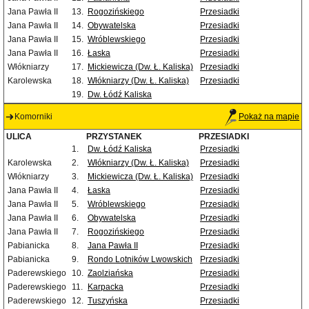
Jana Pawła II
13.
Rogozińskiego
Przesiadki
Jana Pawła II
14.
Obywatelska
Przesiadki
Jana Pawła II
15.
Wróblewskiego
Przesiadki
Jana Pawła II
16.
Łaska
Przesiadki
Włókniarzy
17.
Mickiewicza (Dw. Ł. Kaliska)
Przesiadki
Karolewska
18.
Włókniarzy (Dw. Ł. Kaliska)
Przesiadki
19.
Dw. Łódź Kaliska
Komorniki
Pokaż na mapie
ULICA
PRZYSTANEK
PRZESIADKI
1.
Dw. Łódź Kaliska
Przesiadki
Karolewska
2.
Włókniarzy (Dw. Ł. Kaliska)
Przesiadki
Włókniarzy
3.
Mickiewicza (Dw. Ł. Kaliska)
Przesiadki
Jana Pawła II
4.
Łaska
Przesiadki
Jana Pawła II
5.
Wróblewskiego
Przesiadki
Jana Pawła II
6.
Obywatelska
Przesiadki
Jana Pawła II
7.
Rogozińskiego
Przesiadki
Pabianicka
8.
Jana Pawła II
Przesiadki
Pabianicka
9.
Rondo Lotników Lwowskich
Przesiadki
Paderewskiego
10.
Zaolziańska
Przesiadki
Paderewskiego
11.
Karpacka
Przesiadki
Paderewskiego
12.
Tuszyńska
Przesiadki