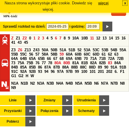
Nasza strona wykorzystuje pliki cookie. Dowiedz się
więcej
x
#
więcej.
Sprawdź rozkład na dzień:
i godzinę:
Z
Z1
Z2
0
1
2
3
4
5
6
7
8
9
10A
10B
11
12
13
14
15
16
41
43
45
Z3
Z6
Z13
Z43
50A
50B
51A
51B
52
53A
53C
53B
54B
55A
55B
55C
56
57
58A
58B
59
60A
60B
60C
60D
61
62
63
64A
64B
65A
65B
66
67
68
69A
69B
70
71A
71B
72A
72B
73
75A
75B
76
77
78
80A
80B
81A
81B
82A
82B
83
84A
84B
85A
85B
86
87A
87B
88A
88B
88C
88D
89
90
91A
91B
91C
92A
92B
93
94
96
97A
97B
99
100
101
201
202
6.
F1
G1
G2
H
W
N1A
N1B
N2
N3A
N3B
N4A
N4B
N5A
N5B
N6
N7A
N7B
N8
N9
Linie
Zmiany
Utrudnienia
Przystanki
Połączenia
Schematy
Pobierz