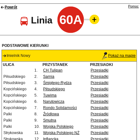
Pomoc
Powrót
60A
Linia
PODSTAWOWE KIERUNKI
Imielnik Nowy
Pokaż na mapie
ULICA
PRZYSTANEK
PRZESIADKI
1.
CH Tulipan
Przesiadki
Piłsudskiego
2.
Sarnia
Przesiadki
Piłsudskiego
3.
Śmigłego-Rydza
Przesiadki
Kopcińskiego
4.
Piłsudskiego
Przesiadki
Kopcińskiego
5.
Tuwima
Przesiadki
Kopcińskiego
6.
Narutowicza
Przesiadki
Kopcińskiego
7.
Rondo Solidarności
Przesiadki
Palki
8.
Źródłowa
Przesiadki
Palki
9.
Smutna
Przesiadki
Palki
10.
Wojska Polskiego
Przesiadki
Strykowska
11.
Wojska Polskiego NŻ
Przesiadki
Strykowska
12.
Inflancka
Przesiadki