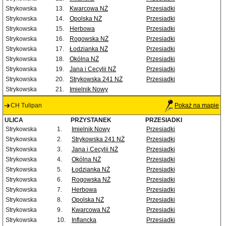
Strykowska
13.
Kwarcowa NŻ
Przesiadki
Strykowska
14.
Opolska NŻ
Przesiadki
Strykowska
15.
Herbowa
Przesiadki
Strykowska
16.
Rogowska NŻ
Przesiadki
Strykowska
17.
Łodzianka NŻ
Przesiadki
Strykowska
18.
Okólna NŻ
Przesiadki
Strykowska
19.
Jana i Cecylii NŻ
Przesiadki
Strykowska
20.
Strykowska 241 NŻ
Przesiadki
Strykowska
21.
Imielnik Nowy
CH Tulipan
Pokaż na mapie
ULICA
PRZYSTANEK
PRZESIADKI
Strykowska
1.
Imielnik Nowy
Przesiadki
Strykowska
2.
Strykowska 241 NŻ
Przesiadki
Strykowska
3.
Jana i Cecylii NŻ
Przesiadki
Strykowska
4.
Okólna NŻ
Przesiadki
Strykowska
5.
Łodzianka NŻ
Przesiadki
Strykowska
6.
Rogowska NŻ
Przesiadki
Strykowska
7.
Herbowa
Przesiadki
Strykowska
8.
Opolska NŻ
Przesiadki
Strykowska
9.
Kwarcowa NŻ
Przesiadki
Strykowska
10.
Inflancka
Przesiadki