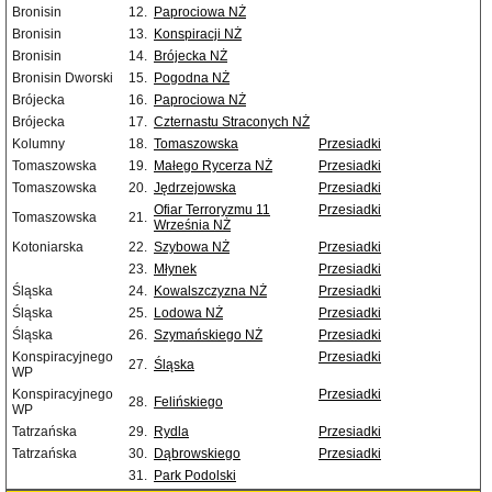
Bronisin
12.
Paprociowa NŻ
Bronisin
13.
Konspiracji NŻ
Bronisin
14.
Brójecka NŻ
Bronisin Dworski
15.
Pogodna NŻ
Brójecka
16.
Paprociowa NŻ
Brójecka
17.
Czternastu Straconych NŻ
Kolumny
18.
Tomaszowska
Przesiadki
Tomaszowska
19.
Małego Rycerza NŻ
Przesiadki
Tomaszowska
20.
Jędrzejowska
Przesiadki
Ofiar Terroryzmu 11
Przesiadki
Tomaszowska
21.
Września NŻ
Kotoniarska
22.
Szybowa NŻ
Przesiadki
23.
Młynek
Przesiadki
Śląska
24.
Kowalszczyzna NŻ
Przesiadki
Śląska
25.
Lodowa NŻ
Przesiadki
Śląska
26.
Szymańskiego NŻ
Przesiadki
Konspiracyjnego
Przesiadki
27.
Śląska
WP
Konspiracyjnego
Przesiadki
28.
Felińskiego
WP
Tatrzańska
29.
Rydla
Przesiadki
Tatrzańska
30.
Dąbrowskiego
Przesiadki
31.
Park Podolski