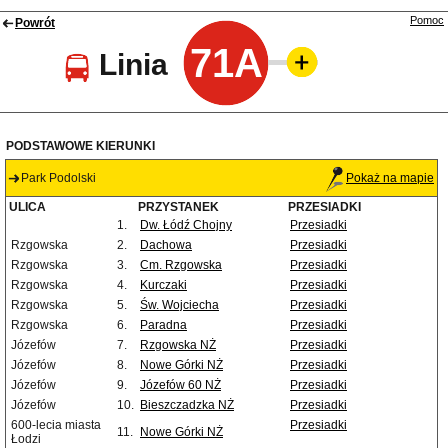
Pomoc
Powrót
71A
Linia
PODSTAWOWE KIERUNKI
Park Podolski
Pokaż na mapie
ULICA
PRZYSTANEK
PRZESIADKI
1.
Dw. Łódź Chojny
Przesiadki
Rzgowska
2.
Dachowa
Przesiadki
Rzgowska
3.
Cm. Rzgowska
Przesiadki
Rzgowska
4.
Kurczaki
Przesiadki
Rzgowska
5.
Św. Wojciecha
Przesiadki
Rzgowska
6.
Paradna
Przesiadki
Józefów
7.
Rzgowska NŻ
Przesiadki
Józefów
8.
Nowe Górki NŻ
Przesiadki
Józefów
9.
Józefów 60 NŻ
Przesiadki
Józefów
10.
Bieszczadzka NŻ
Przesiadki
600-lecia miasta
Przesiadki
11.
Nowe Górki NŻ
Łodzi