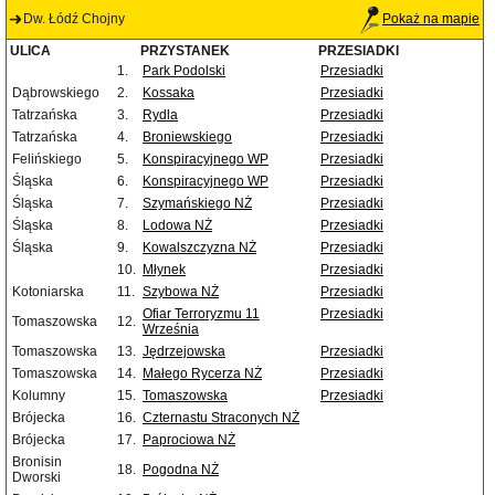
Dw. Łódź Chojny
Pokaż na mapie
ULICA
PRZYSTANEK
PRZESIADKI
1.
Park Podolski
Przesiadki
Dąbrowskiego
2.
Kossaka
Przesiadki
Tatrzańska
3.
Rydla
Przesiadki
Tatrzańska
4.
Broniewskiego
Przesiadki
Felińskiego
5.
Konspiracyjnego WP
Przesiadki
Śląska
6.
Konspiracyjnego WP
Przesiadki
Śląska
7.
Szymańskiego NŻ
Przesiadki
Śląska
8.
Lodowa NŻ
Przesiadki
Śląska
9.
Kowalszczyzna NŻ
Przesiadki
10.
Młynek
Przesiadki
Kotoniarska
11.
Szybowa NŻ
Przesiadki
Ofiar Terroryzmu 11
Przesiadki
Tomaszowska
12.
Września
Tomaszowska
13.
Jędrzejowska
Przesiadki
Tomaszowska
14.
Małego Rycerza NŻ
Przesiadki
Kolumny
15.
Tomaszowska
Przesiadki
Brójecka
16.
Czternastu Straconych NŻ
Brójecka
17.
Paprociowa NŻ
Bronisin
18.
Pogodna NŻ
Dworski