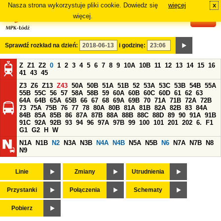
Nasza strona wykorzystuje pliki cookie. Dowiedz się
więcej
x
#
więcej.
Sprawdź rozkład na dzień:
i godzinę:
Z
Z1
Z2
0
1
2
3
4
5
6
7
8
9
10A
10B
11
12
13
14
15
16
41
43
45
Z3
Z6
Z13
Z43
50A
50B
51A
51B
52
53A
53C
53B
54B
55A
55B
55C
56
57
58A
58B
59
60A
60B
60C
60D
61
62
63
64A
64B
65A
65B
66
67
68
69A
69B
70
71A
71B
72A
72B
73
75A
75B
76
77
78
80A
80B
81A
81B
82A
82B
83
84A
84B
85A
85B
86
87A
87B
88A
88B
88C
88D
89
90
91A
91B
91C
92A
92B
93
94
96
97A
97B
99
100
101
201
202
6.
F1
G1
G2
H
W
N1A
N1B
N2
N3A
N3B
N4A
N4B
N5A
N5B
N6
N7A
N7B
N8
N9
Linie
Zmiany
Utrudnienia
Przystanki
Połączenia
Schematy
Pobierz