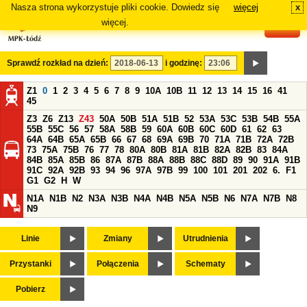
Nasza strona wykorzystuje pliki cookie. Dowiedz się
więcej
x
#
więcej.
Sprawdź rozkład na dzień:
i godzinę:
Z1
0
1
2
3
4
5
6
7
8
9
10A
10B
11
12
13
14
15
16
41
45
Z3
Z6
Z13
Z43
50A
50B
51A
51B
52
53A
53C
53B
54B
55A
55B
55C
56
57
58A
58B
59
60A
60B
60C
60D
61
62
63
64A
64B
65A
65B
66
67
68
69A
69B
70
71A
71B
72A
72B
73
75A
75B
76
77
78
80A
80B
81A
81B
82A
82B
83
84A
84B
85A
85B
86
87A
87B
88A
88B
88C
88D
89
90
91A
91B
91C
92A
92B
93
94
96
97A
97B
99
100
101
201
202
6.
F1
G1
G2
H
W
N1A
N1B
N2
N3A
N3B
N4A
N4B
N5A
N5B
N6
N7A
N7B
N8
N9
Linie
Zmiany
Utrudnienia
Przystanki
Połączenia
Schematy
Pobierz