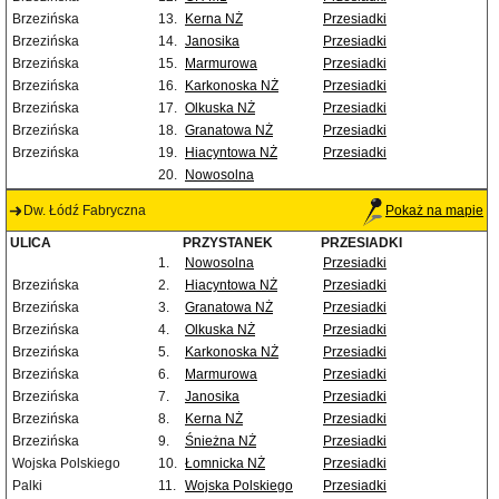
Brzezińska
13.
Kerna NŻ
Przesiadki
Brzezińska
14.
Janosika
Przesiadki
Brzezińska
15.
Marmurowa
Przesiadki
Brzezińska
16.
Karkonoska NŻ
Przesiadki
Brzezińska
17.
Olkuska NŻ
Przesiadki
Brzezińska
18.
Granatowa NŻ
Przesiadki
Brzezińska
19.
Hiacyntowa NŻ
Przesiadki
20.
Nowosolna
Dw. Łódź Fabryczna
Pokaż na mapie
ULICA
PRZYSTANEK
PRZESIADKI
1.
Nowosolna
Przesiadki
Brzezińska
2.
Hiacyntowa NŻ
Przesiadki
Brzezińska
3.
Granatowa NŻ
Przesiadki
Brzezińska
4.
Olkuska NŻ
Przesiadki
Brzezińska
5.
Karkonoska NŻ
Przesiadki
Brzezińska
6.
Marmurowa
Przesiadki
Brzezińska
7.
Janosika
Przesiadki
Brzezińska
8.
Kerna NŻ
Przesiadki
Brzezińska
9.
Śnieżna NŻ
Przesiadki
Wojska Polskiego
10.
Łomnicka NŻ
Przesiadki
Palki
11.
Wojska Polskiego
Przesiadki