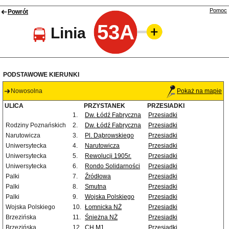
Pomoc
Powrót
53A
Linia
PODSTAWOWE KIERUNKI
Nowosolna
Pokaż na mapie
ULICA
PRZYSTANEK
PRZESIADKI
1.
Dw. Łódź Fabryczna
Przesiadki
Rodziny Poznańskich
2.
Dw. Łódź Fabryczna
Przesiadki
Narutowicza
3.
Pl. Dąbrowskiego
Przesiadki
Uniwersytecka
4.
Narutowicza
Przesiadki
Uniwersytecka
5.
Rewolucji 1905r.
Przesiadki
Uniwersytecka
6.
Rondo Solidarności
Przesiadki
Palki
7.
Źródłowa
Przesiadki
Palki
8.
Smutna
Przesiadki
Palki
9.
Wojska Polskiego
Przesiadki
Wojska Polskiego
10.
Łomnicka NŻ
Przesiadki
Brzezińska
11.
Śnieżna NŻ
Przesiadki
Brzezińska
12.
CH M1
Przesiadki