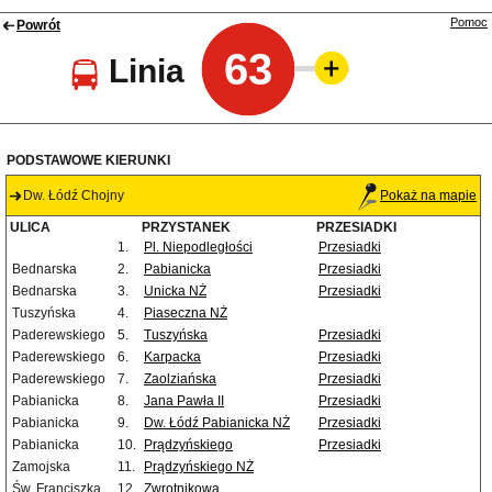
Pomoc
Powrót
63
Linia
PODSTAWOWE KIERUNKI
Dw. Łódź Chojny
Pokaż na mapie
ULICA
PRZYSTANEK
PRZESIADKI
1.
Pl. Niepodległości
Przesiadki
Bednarska
2.
Pabianicka
Przesiadki
Bednarska
3.
Unicka NŻ
Przesiadki
Tuszyńska
4.
Piaseczna NŻ
Paderewskiego
5.
Tuszyńska
Przesiadki
Paderewskiego
6.
Karpacka
Przesiadki
Paderewskiego
7.
Zaolziańska
Przesiadki
Pabianicka
8.
Jana Pawła II
Przesiadki
Pabianicka
9.
Dw. Łódź Pabianicka NŻ
Przesiadki
Pabianicka
10.
Prądzyńskiego
Przesiadki
Zamojska
11.
Prądzyńskiego NŻ
Św. Franciszka
12.
Zwrotnikowa