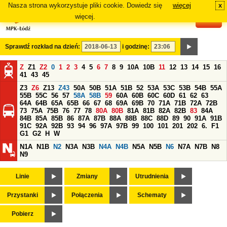
Nasza strona wykorzystuje pliki cookie. Dowiedz się
więcej
x
#
więcej.
Sprawdź rozkład na dzień:
i godzinę:
Z
Z1
Z2
0
1
2
3
4
5
6
7
8
9
10A
10B
11
12
13
14
15
16
41
43
45
Z3
Z6
Z13
Z43
50A
50B
51A
51B
52
53A
53C
53B
54B
55A
55B
55C
56
57
58A
58B
59
60A
60B
60C
60D
61
62
63
64A
64B
65A
65B
66
67
68
69A
69B
70
71A
71B
72A
72B
73
75A
75B
76
77
78
80A
80B
81A
81B
82A
82B
83
84A
84B
85A
85B
86
87A
87B
88A
88B
88C
88D
89
90
91A
91B
91C
92A
92B
93
94
96
97A
97B
99
100
101
201
202
6.
F1
G1
G2
H
W
N1A
N1B
N2
N3A
N3B
N4A
N4B
N5A
N5B
N6
N7A
N7B
N8
N9
Linie
Zmiany
Utrudnienia
Przystanki
Połączenia
Schematy
Pobierz