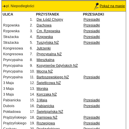
pl. Niepodległości
Pokaż na mapie
ULICA
PRZYSTANEK
PRZESIADKI
1.
Dw. Łódź Chojny
Przesiadki
Rzgowska
2.
Dachowa
Przesiadki
Rzgowska
3.
Cm. Rzgowska
Przesiadki
Strażacka
4.
Rzgowska
Przesiadki
Strażacka
5.
Tuszyńska NŻ
Przesiadki
Kongresowa
6.
Jutrzenki
Kongresowa
7.
Pryncypalna NŻ
Pryncypalna
8.
Mieszkalna
Pryncypalna
9.
Kosynierów Gdyńskich NŻ
Pryncypalna
10.
Mocna NŻ
Pryncypalna
11.
Bartoszewskiego NŻ
Przesiadki
3 Maja
12.
Świetlicowa NŻ
3 Maja
13.
Morska
3 Maja
14.
Korczaka NŻ
Pabianicka
15.
3 Maja
Przesiadki
Dubois
16.
Pabianicka
Przesiadki
Pokładowa
17.
Świętojańska NŻ
Prądzyńskiego
18.
Darniowa NŻ
Przesiadki
Prądzyńskiego
19.
Rozwojowa
Przesiadki