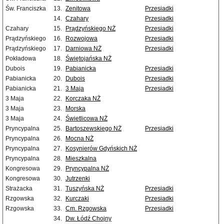
Św. Franciszka
13.
Zenitowa
Przesiadki
14.
Czahary
Przesiadki
Czahary
15.
Prądzyńskiego NŻ
Przesiadki
Prądzyńskiego
16.
Rozwojowa
Przesiadki
Prądzyńskiego
17.
Darniowa NŻ
Przesiadki
Pokładowa
18.
Świętojańska NŻ
Dubois
19.
Pabianicka
Przesiadki
Pabianicka
20.
Dubois
Przesiadki
Pabianicka
21.
3 Maja
Przesiadki
3 Maja
22.
Korczaka NŻ
3 Maja
23.
Morska
3 Maja
24.
Świetlicowa NŻ
Pryncypalna
25.
Bartoszewskiego NŻ
Przesiadki
Pryncypalna
26.
Mocna NŻ
Pryncypalna
27.
Kosynierów Gdyńskich NŻ
Pryncypalna
28.
Mieszkalna
Kongresowa
29.
Pryncypalna NŻ
Kongresowa
30.
Jutrzenki
Strażacka
31.
Tuszyńska NŻ
Przesiadki
Rzgowska
32.
Kurczaki
Przesiadki
Rzgowska
33.
Cm. Rzgowska
Przesiadki
34.
Dw. Łódź Chojny