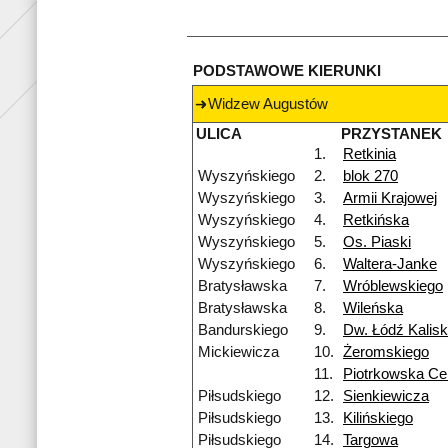
PODSTAWOWE KIERUNKI
Widzew Augustów
ULICA
PRZYSTANEK
1.
Retkinia
Wyszyńskiego
2.
blok 270
Wyszyńskiego
3.
Armii Krajowej
Wyszyńskiego
4.
Retkińska
Wyszyńskiego
5.
Os. Piaski
Wyszyńskiego
6.
Waltera-Janke
Bratysławska
7.
Wróblewskiego
Bratysławska
8.
Wileńska
Bandurskiego
9.
Dw. Łódź Kalis
Mickiewicza
10.
Żeromskiego
11.
Piotrkowska Ce
Piłsudskiego
12.
Sienkiewicza
Piłsudskiego
13.
Kilińskiego
Piłsudskiego
14.
Targowa