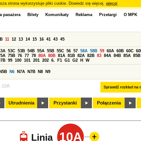
sza strona wykorzystuje pliki cookie. Dowiedz się więcej.
więcej
a pasażera
Bilety
Komunikaty
Reklama
Przetargi
O MPK
0B
11
12
13
14
15
16
41
43
45
53A
53C
53B
54B
55A
55B
55C
56
57
58A
58B
59
60A
60B
60C
60
75A
75B
76
77
78
80A
80B
81A
81B
82A
82B
83
84A
84B
85A
85B
97B
99
100
101
201
202
6.
F1
G1
G2
H
W
N5B
N6
N7A
N7B
N8
N9
a 10A
Sprawdź rozkład na d
Utrudnienia
Przystanki
Połączenia
10A
Linia