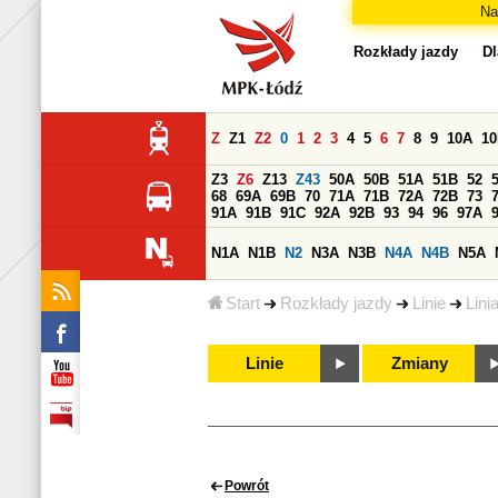
Na
Rozkłady jazdy
Dl
Z
Z1
Z2
0
1
2
3
4
5
6
7
8
9
10A
1
Z3
Z6
Z13
Z43
50A
50B
51A
51B
52
68
69A
69B
70
71A
71B
72A
72B
73
91A
91B
91C
92A
92B
93
94
96
97A
N1A
N1B
N2
N3A
N3B
N4A
N4B
N5A
Start
Rozkłady jazdy
Linie
Lini
Linie
Zmiany
Powrót