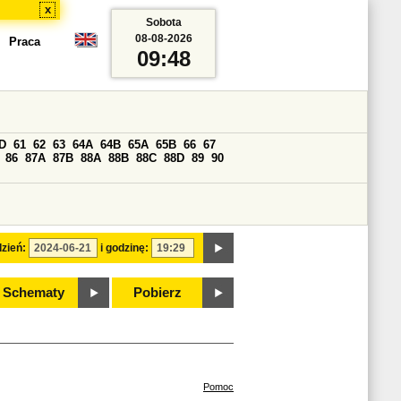
x
Sobota
08-08-2026
Praca
09:48
D
61
62
63
64A
64B
65A
65B
66
67
86
87A
87B
88A
88B
88C
88D
89
90
zień:
i godzinę:
Schematy
Pobierz
Pomoc