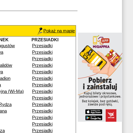
Pokaż na mapie
NEK
PRZESIADKI
ugustów
Przesiadki
wa
Przesiadki
Przesiadki
alidów
Przesiadki
wa
Przesiadki
adion
Przesiadki
a
Przesiadki
yjna (Wi-Ma)
Przesiadki
Przesiadki
-Rydza
Przesiadki
iana
Przesiadki
Przesiadki
Przesiadki
cza
Przesiadki