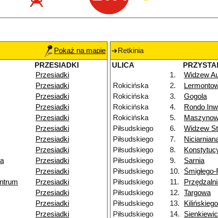
Pokaż na mapie
Retkinia
PRZESIADKI
ULICA
PRZYSTA
Przesiadki
1.
Widzew A
Przesiadki
Rokicińska
2.
Lermonto
Przesiadki
Rokicińska
3.
Gogola
Przesiadki
Rokicińska
4.
Rondo Inw
Przesiadki
Rokicińska
5.
Maszyno
Przesiadki
Piłsudskiego
6.
Widzew St
Przesiadki
Piłsudskiego
7.
Niciarnian
Przesiadki
Piłsudskiego
8.
Konstytuc
ka
Przesiadki
Piłsudskiego
9.
Sarnia
Przesiadki
Piłsudskiego
10.
Śmigłego
ntrum
Przesiadki
Piłsudskiego
11.
Przędzaln
Przesiadki
Piłsudskiego
12.
Targowa
Przesiadki
Piłsudskiego
13.
Kilińskiego
Przesiadki
Piłsudskiego
14.
Sienkiewi