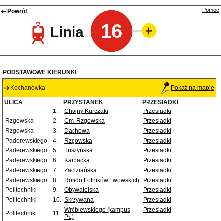
Pomoc
Powrót
16
Linia
PODSTAWOWE KIERUNKI
Kochanówka
Pokaż na mapie
ULICA
PRZYSTANEK
PRZESIADKI
1.
Chojny Kurczaki
Przesiadki
Rzgowska
2.
Cm. Rzgowska
Przesiadki
Rzgowska
3.
Dachowa
Przesiadki
Paderewskiego
4.
Rzgowska
Przesiadki
Paderewskiego
5.
Tuszyńska
Przesiadki
Paderewskiego
6.
Karpacka
Przesiadki
Paderewskiego
7.
Zaolziańska
Przesiadki
Paderewskiego
8.
Rondo Lotników Lwowskich
Przesiadki
Politechniki
9.
Obywatelska
Przesiadki
Politechniki
10.
Skrzywana
Przesiadki
Wróblewskiego (kampus
Przesiadki
Politechniki
11.
PŁ)