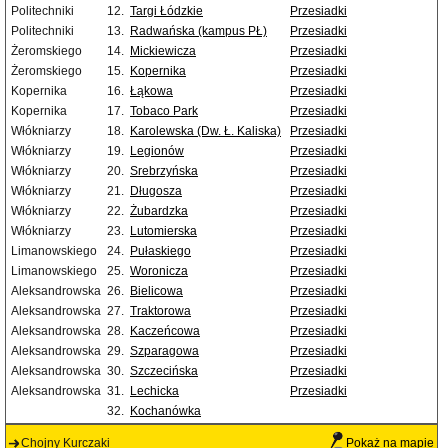
Politechniki
12.
Targi Łódzkie
Przesiadki
Politechniki
13.
Radwańska (kampus PŁ)
Przesiadki
Żeromskiego
14.
Mickiewicza
Przesiadki
Żeromskiego
15.
Kopernika
Przesiadki
Kopernika
16.
Łąkowa
Przesiadki
Kopernika
17.
Tobaco Park
Przesiadki
Włókniarzy
18.
Karolewska (Dw. Ł. Kaliska)
Przesiadki
Włókniarzy
19.
Legionów
Przesiadki
Włókniarzy
20.
Srebrzyńska
Przesiadki
Włókniarzy
21.
Długosza
Przesiadki
Włókniarzy
22.
Żubardzka
Przesiadki
Włókniarzy
23.
Lutomierska
Przesiadki
Limanowskiego
24.
Pułaskiego
Przesiadki
Limanowskiego
25.
Woronicza
Przesiadki
Aleksandrowska
26.
Bielicowa
Przesiadki
Aleksandrowska
27.
Traktorowa
Przesiadki
Aleksandrowska
28.
Kaczeńcowa
Przesiadki
Aleksandrowska
29.
Szparagowa
Przesiadki
Aleksandrowska
30.
Szczecińska
Przesiadki
Aleksandrowska
31.
Lechicka
Przesiadki
32.
Kochanówka
Chojny Kurczaki
Pokaż na mapie