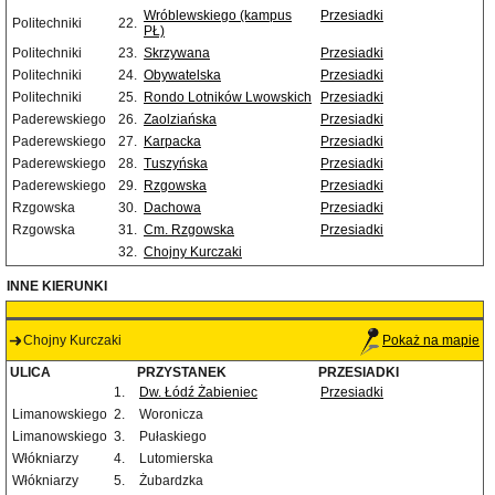
Wróblewskiego (kampus
Przesiadki
Politechniki
22.
PŁ)
Politechniki
23.
Skrzywana
Przesiadki
Politechniki
24.
Obywatelska
Przesiadki
Politechniki
25.
Rondo Lotników Lwowskich
Przesiadki
Paderewskiego
26.
Zaolziańska
Przesiadki
Paderewskiego
27.
Karpacka
Przesiadki
Paderewskiego
28.
Tuszyńska
Przesiadki
Paderewskiego
29.
Rzgowska
Przesiadki
Rzgowska
30.
Dachowa
Przesiadki
Rzgowska
31.
Cm. Rzgowska
Przesiadki
32.
Chojny Kurczaki
INNE KIERUNKI
Chojny Kurczaki
Pokaż na mapie
ULICA
PRZYSTANEK
PRZESIADKI
1.
Dw. Łódź Żabieniec
Przesiadki
Limanowskiego
2.
Woronicza
Limanowskiego
3.
Pułaskiego
Włókniarzy
4.
Lutomierska
Włókniarzy
5.
Żubardzka