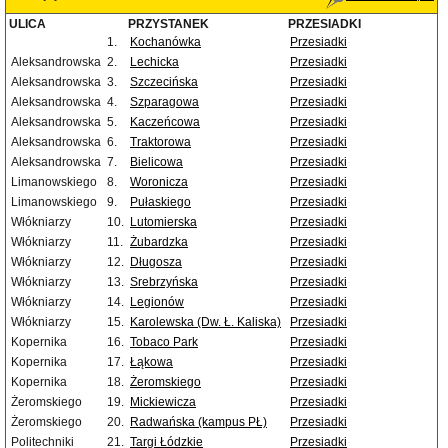
ULICA
PRZYSTANEK
PRZESIADKI
1.
Kochanówka
Przesiadki
Aleksandrowska
2.
Lechicka
Przesiadki
Aleksandrowska
3.
Szczecińska
Przesiadki
Aleksandrowska
4.
Szparagowa
Przesiadki
Aleksandrowska
5.
Kaczeńcowa
Przesiadki
Aleksandrowska
6.
Traktorowa
Przesiadki
Aleksandrowska
7.
Bielicowa
Przesiadki
Limanowskiego
8.
Woronicza
Przesiadki
Limanowskiego
9.
Pułaskiego
Przesiadki
Włókniarzy
10.
Lutomierska
Przesiadki
Włókniarzy
11.
Żubardzka
Przesiadki
Włókniarzy
12.
Długosza
Przesiadki
Włókniarzy
13.
Srebrzyńska
Przesiadki
Włókniarzy
14.
Legionów
Przesiadki
Włókniarzy
15.
Karolewska (Dw. Ł. Kaliska)
Przesiadki
Kopernika
16.
Tobaco Park
Przesiadki
Kopernika
17.
Łąkowa
Przesiadki
Kopernika
18.
Żeromskiego
Przesiadki
Żeromskiego
19.
Mickiewicza
Przesiadki
Żeromskiego
20.
Radwańska (kampus PŁ)
Przesiadki
Politechniki
21.
Targi Łódzkie
Przesiadki