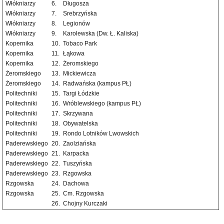
Włókniarzy
6.
Długosza
Włókniarzy
7.
Srebrzyńska
Włókniarzy
8.
Legionów
Włókniarzy
9.
Karolewska (Dw. Ł. Kaliska)
Kopernika
10.
Tobaco Park
Kopernika
11.
Łąkowa
Kopernika
12.
Żeromskiego
Żeromskiego
13.
Mickiewicza
Żeromskiego
14.
Radwańska (kampus PŁ)
Politechniki
15.
Targi Łódzkie
Politechniki
16.
Wróblewskiego (kampus PŁ)
Politechniki
17.
Skrzywana
Politechniki
18.
Obywatelska
Politechniki
19.
Rondo Lotników Lwowskich
Paderewskiego
20.
Zaolziańska
Paderewskiego
21.
Karpacka
Paderewskiego
22.
Tuszyńska
Paderewskiego
23.
Rzgowska
Rzgowska
24.
Dachowa
Rzgowska
25.
Cm. Rzgowska
26.
Chojny Kurczaki