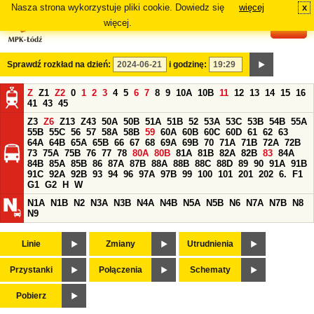
Nasza strona wykorzystuje pliki cookie. Dowiedz się
więcej
x
#
więcej.
Sprawdź rozkład na dzień:
i godzinę:
Z
Z1
Z2
0
1
2
3
4
5
6
7
8
9
10A
10B
11
12
13
14
15
16
41
43
45
Z3
Z6
Z13
Z43
50A
50B
51A
51B
52
53A
53C
53B
54B
55A
55B
55C
56
57
58A
58B
59
60A
60B
60C
60D
61
62
63
64A
64B
65A
65B
66
67
68
69A
69B
70
71A
71B
72A
72B
73
75A
75B
76
77
78
80A
80B
81A
81B
82A
82B
83
84A
84B
85A
85B
86
87A
87B
88A
88B
88C
88D
89
90
91A
91B
91C
92A
92B
93
94
96
97A
97B
99
100
101
201
202
6.
F1
G1
G2
H
W
N1A
N1B
N2
N3A
N3B
N4A
N4B
N5A
N5B
N6
N7A
N7B
N8
N9
Linie
Zmiany
Utrudnienia
Przystanki
Połączenia
Schematy
Pobierz