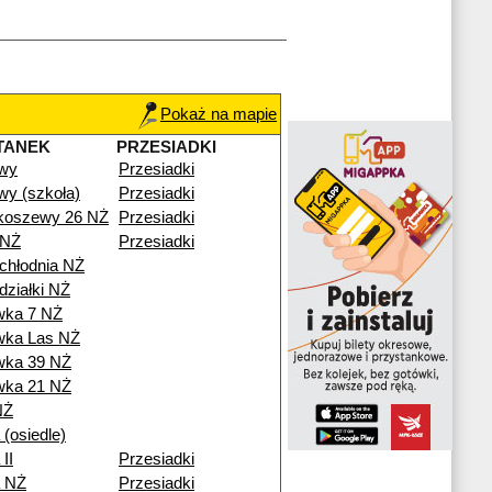
Pokaż na mapie
TANEK
PRZESIADKI
wy
Przesiadki
y (szkoła)
Przesiadki
Skoszewy 26 NŻ
Przesiadki
 NŻ
Przesiadki
 chłodnia NŻ
działki NŻ
wka 7 NŻ
wka Las NŻ
wka 39 NŻ
wka 21 NŻ
NŻ
 (osiedle)
II
Przesiadki
a NŻ
Przesiadki