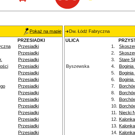
Pokaż na mapie
Dw. Łódź Fabryczna
PRZESIADKI
ULICA
PRZYS
yczna
Przesiadki
1.
Skosze
Przesiadki
2.
Skoszew
r.
Przesiadki
3.
Stare 
ości
Przesiadki
Byszewska
4.
Boginia
Przesiadki
5.
Boginia
Przesiadki
6.
Boginia 
ego
Przesiadki
7.
Borchó
Przesiadki
8.
Borchó
Przesiadki
9.
Borchó
Przesiadki
10.
Borchó
Przesiadki
11.
Niecki 
Przesiadki
12.
Kalonka
Przesiadki
13.
Kalonka 
Przesiadki
14.
Kalonk