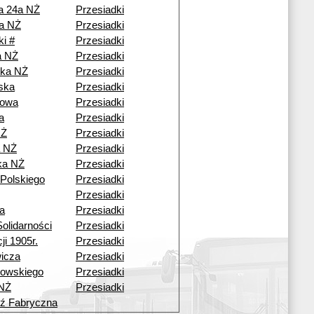
a 24a NŻ
Przesiadki
a NŻ
Przesiadki
ki #
Przesiadki
a NŻ
Przesiadki
zka NŻ
Przesiadki
ska
Przesiadki
owa
Przesiadki
a
Przesiadki
NŻ
Przesiadki
a NŻ
Przesiadki
ka NŻ
Przesiadki
Polskiego
Przesiadki
Przesiadki
a
Przesiadki
olidarności
Przesiadki
ji 1905r.
Przesiadki
icza
Przesiadki
rowskiego
Przesiadki
 NŻ
Przesiadki
ź Fabryczna