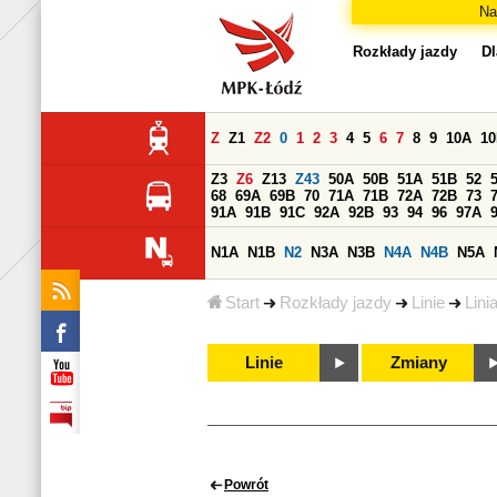
Na
Rozkłady jazdy
Dl
Z
Z1
Z2
0
1
2
3
4
5
6
7
8
9
10A
1
Z3
Z6
Z13
Z43
50A
50B
51A
51B
52
68
69A
69B
70
71A
71B
72A
72B
73
91A
91B
91C
92A
92B
93
94
96
97A
N1A
N1B
N2
N3A
N3B
N4A
N4B
N5A
Start
Rozkłady jazdy
Linie
Lini
Linie
Zmiany
Powrót