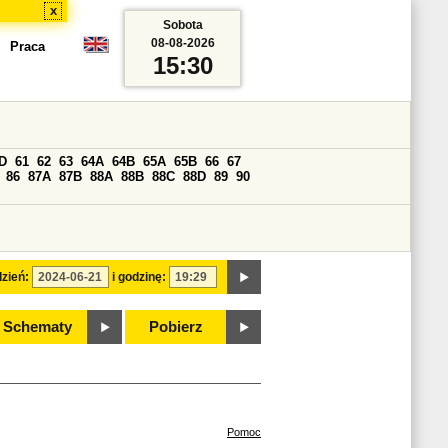
x
Sobota
08-08-2026
Praca
15:30
D
61
62
63
64A
64B
65A
65B
66
67
86
87A
87B
88A
88B
88C
88D
89
90
zień:
i godzinę:
Schematy
Pobierz
Pomoc