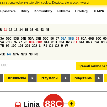
sza strona wykorzystuje pliki cookie. Dowiedz się więcej.
więcej
a pasażera
Bilety
Komunikaty
Reklama
Przetargi
O MPK
0B
11
12
13
14
15
16
41
43
45
53A
53C
53B
54B
55A
55B
55C
56
57
58A
58B
59
60A
60B
60C
60
75A
75B
76
77
78
80A
80B
81A
81B
82A
82B
83
84A
84B
85A
85B
97B
99
100
101
201
202
6.
F1
G1
G2
H
W
N5B
N6
N7A
N7B
N8
N9
a 88C
Sprawdź rozkład na d
Utrudnienia
Przystanki
Połączenia
88C
Linia