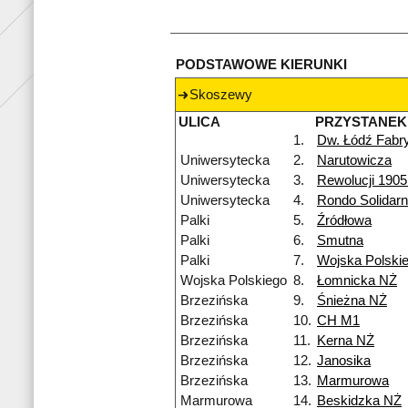
PODSTAWOWE KIERUNKI
Skoszewy
ULICA
PRZYSTANEK
1.
Dw. Łódź Fabr
Uniwersytecka
2.
Narutowicza
Uniwersytecka
3.
Rewolucji 1905
Uniwersytecka
4.
Rondo Solidarn
Palki
5.
Źródłowa
Palki
6.
Smutna
Palki
7.
Wojska Polski
Wojska Polskiego
8.
Łomnicka NŻ
Brzezińska
9.
Śnieżna NŻ
Brzezińska
10.
CH M1
Brzezińska
11.
Kerna NŻ
Brzezińska
12.
Janosika
Brzezińska
13.
Marmurowa
Marmurowa
14.
Beskidzka NŻ