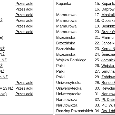
Przesiadki
Kopanka
15.
Kopank
Przesiadki
16.
Dąbrow
Przesiadki
Marmurowa
17.
Moskuli
NŻ
Przesiadki
Marmurowa
18.
Opolsk
Przesiadki
Marmurowa
19.
Beskid
Przesiadki
Marmurowa
20.
Brzeziń
e)
Brzezińska
21.
Marmur
Brzezińska
22.
Janosik
 NŻ
Brzezińska
23.
Kerna 
 NŻ
Brzezińska
24.
Śnieżn
s NŻ
Wojska Polskiego
25.
Łomnic
NŻ
Palki
26.
Wojska 
 NŻ
Palki
27.
Smutna
ia NŻ
Palki
28.
Źródłow
Przesiadki
Uniwersytecka
29.
Rondo S
y 23 NŻ
Przesiadki
Uniwersytecka
30.
Rewoluc
oła)
Przesiadki
Uniwersytecka
31.
Narutow
Narutowicza
32.
Pl. Dąb
Narutowicza
33.
P.O.W.
Rodziny Poznańskich
34.
Dw. Łód