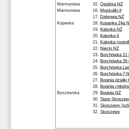
Marmurowa
15.
Opolska NŻ
Marmurowa
16.
Moskuliki #
17.
Dąbrowa NŻ
Kopanka
18.
Kopanka 24a 
19.
Kalonka NŻ
20.
Kalonka II
21.
Kalonka (osiedl
22.
Niecki NŻ
23.
Borchówka 21
24.
Borchówka 39
25.
Borchówka La
26.
Borchówka 7 
27.
Boginia działki
28.
Boginia chłodn
Byszewska
29.
Boginia NŻ
30.
Stare Skoszew
31.
Skoszewy (szk
32.
Skoszewy