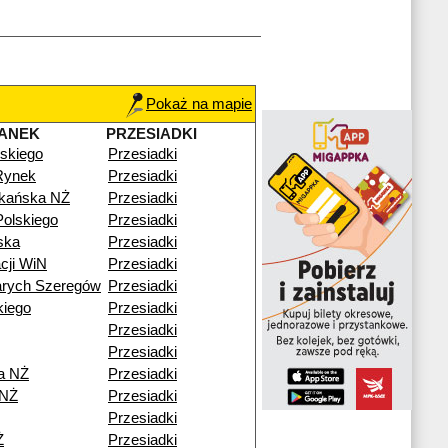
Pokaż na mapie
ANEK
PRZESIADKI
skiego
Przesiadki
Rynek
Przesiadki
zkańska NŻ
Przesiadki
olskiego
Przesiadki
ska
Przesiadki
cji WiN
Przesiadki
arych Szeregów
Przesiadki
kiego
Przesiadki
Przesiadki
Przesiadki
a NŻ
Przesiadki
 NŻ
Przesiadki
Przesiadki
Ż
Przesiadki