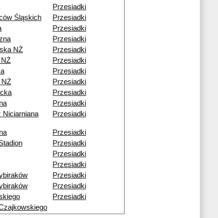
Przesiadki
ców Śląskich
Przesiadki
a
Przesiadki
czna
Przesiadki
ska NŻ
Przesiadki
 NŻ
Przesiadki
ka
Przesiadki
 NŻ
Przesiadki
cka
Przesiadki
ana
Przesiadki
 Niciarniana
Przesiadki
ana
Przesiadki
Stadion
Przesiadki
Przesiadki
Przesiadki
ybiraków
Przesiadki
ybiraków
Przesiadki
skiego
Przesiadki
Czajkowskiego