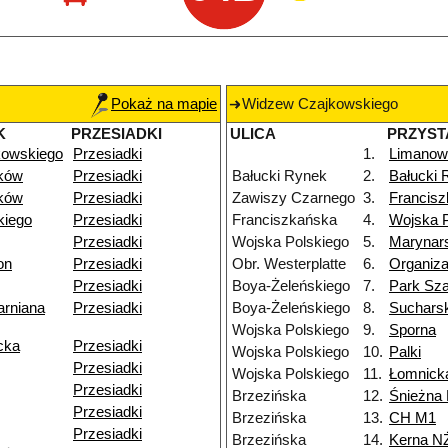
Pokaż na mapie
Widzew Czajkowskiego
K
PRZESIADKI
ULICA
PRZYST
kowskiego
Przesiadki
1.
Limanow
ków
Przesiadki
Bałucki Rynek
2.
Bałucki 
ków
Przesiadki
Zawiszy Czarnego
3.
Francis
kiego
Przesiadki
Franciszkańska
4.
Wojska P
Przesiadki
Wojska Polskiego
5.
Marynar
on
Przesiadki
Obr. Westerplatte
6.
Organiza
Przesiadki
Boya-Żeleńskiego
7.
Park Sz
arniana
Przesiadki
Boya-Żeleńskiego
8.
Suchars
Wojska Polskiego
9.
Sporna
cka
Przesiadki
Wojska Polskiego
10.
Palki
Przesiadki
Wojska Polskiego
11.
Łomnick
Przesiadki
Brzezińska
12.
Śnieżna
Przesiadki
Brzezińska
13.
CH M1
Przesiadki
Brzezińska
14.
Kerna N