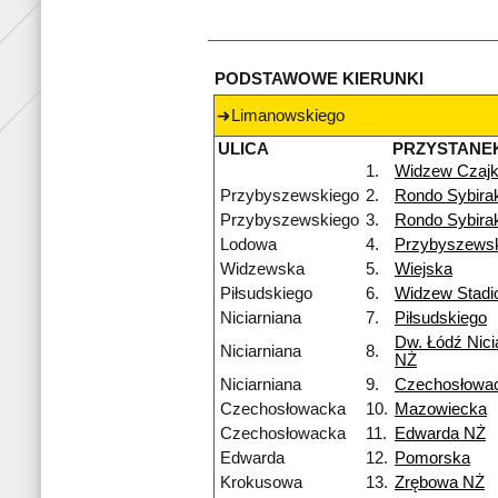
PODSTAWOWE KIERUNKI
Limanowskiego
ULICA
PRZYSTANE
1.
Widzew Czaj
Przybyszewskiego
2.
Rondo Sybira
Przybyszewskiego
3.
Rondo Sybira
Lodowa
4.
Przybyszews
Widzewska
5.
Wiejska
Piłsudskiego
6.
Widzew Stadi
Niciarniana
7.
Piłsudskiego
Dw. Łódź Nici
Niciarniana
8.
NŻ
Niciarniana
9.
Czechosłowa
Czechosłowacka
10.
Mazowiecka
Czechosłowacka
11.
Edwarda NŻ
Edwarda
12.
Pomorska
Krokusowa
13.
Zrębowa NŻ