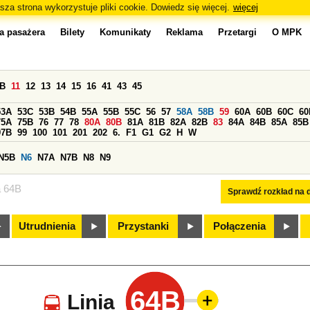
sza strona wykorzystuje pliki cookie. Dowiedz się więcej.
więcej
a pasażera
Bilety
Komunikaty
Reklama
Przetargi
O MPK
0B
11
12
13
14
15
16
41
43
45
53A
53C
53B
54B
55A
55B
55C
56
57
58A
58B
59
60A
60B
60C
60
75A
75B
76
77
78
80A
80B
81A
81B
82A
82B
83
84A
84B
85A
85B
97B
99
100
101
201
202
6.
F1
G1
G2
H
W
N5B
N6
N7A
N7B
N8
N9
a 64B
Sprawdź rozkład na d
Utrudnienia
Przystanki
Połączenia
64B
Linia