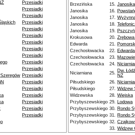
NŻ
Przesiadki
Brzezińska
15.
Janosika
Przesiadki
Janosika
16.
Powstań
Przesiadki
Janosika
17.
Wyżynn
ląskich
Przesiadki
Janosika
18.
Telefoni
Przesiadki
Janosika
19.
Pszczyń
Przesiadki
Krokusowa
20.
Zrębowa
Przesiadki
Edwarda
21.
Pomors
Przesiadki
Czechosłowacka
22.
Edwarda
Przesiadki
Czechosłowacka
23.
Mazowie
iego
Przesiadki
Czechosłowacka
24.
Niciarni
Przesiadki
Dw. Łódź
Niciarniana
25.
 Szeregów
Przesiadki
NŻ
iN
Przesiadki
Piłsudskiego
26.
Niciarni
Przesiadki
Piłsudskiego
27.
Widzew 
ka
Przesiadki
Widzewska
28.
Wiejska
ka
Przesiadki
Przybyszewskiego
29.
Lodowa
k
Przesiadki
Przybyszewskiego
30.
Rondo S
Przesiadki
Przybyszewskiego
31.
Rondo S
go
Przybyszewskiego
32.
Czajkow
33.
Widzew 