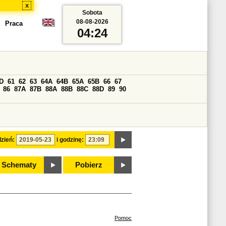
x
Sobota
08-08-2026
Praca
04:24
D
61
62
63
64A
64B
65A
65B
66
67
86
87A
87B
88A
88B
88C
88D
89
90
zień:
i godzinę:
Schematy
Pobierz
Pomoc