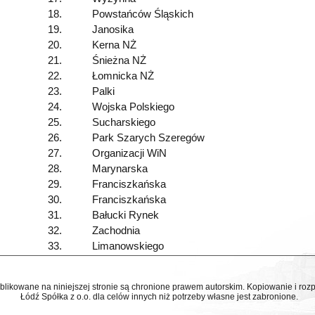
18.
Powstańców Śląskich
19.
Janosika
20.
Kerna NŻ
21.
Śnieżna NŻ
22.
Łomnicka NŻ
23.
Palki
24.
Wojska Polskiego
25.
Sucharskiego
26.
Park Szarych Szeregów
27.
Organizacji WiN
28.
Marynarska
29.
Franciszkańska
30.
Franciszkańska
31.
Bałucki Rynek
32.
Zachodnia
33.
Limanowskiego
ublikowane na niniejszej stronie są chronione prawem autorskim. Kopiowanie i r
Łódź Spółka z o.o. dla celów innych niż potrzeby własne jest zabronione.