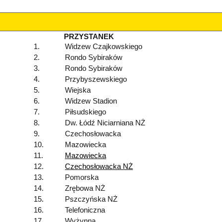
PRZYSTANEK
1.
Widzew Czajkowskiego
2.
Rondo Sybiraków
3.
Rondo Sybiraków
4.
Przybyszewskiego
5.
Wiejska
6.
Widzew Stadion
7.
Piłsudskiego
8.
Dw. Łódź Niciarniana NŻ
9.
Czechosłowacka
10.
Mazowiecka
11.
Mazowiecka
12.
Czechosłowacka NŻ
13.
Pomorska
14.
Zrębowa NŻ
15.
Pszczyńska NŻ
16.
Telefoniczna
17.
Wyżynna