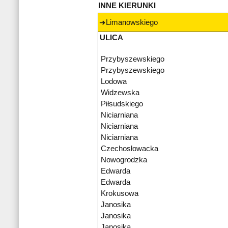
INNE KIERUNKI
Limanowskiego
ULICA
Przybyszewskiego
Przybyszewskiego
Lodowa
Widzewska
Piłsudskiego
Niciarniana
Niciarniana
Niciarniana
Czechosłowacka
Nowogrodzka
Edwarda
Edwarda
Krokusowa
Janosika
Janosika
Janosika