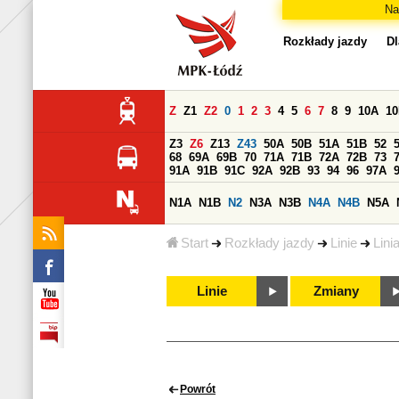
Na
Rozkłady jazdy
Dl
Z
Z1
Z2
0
1
2
3
4
5
6
7
8
9
10A
1
Z3
Z6
Z13
Z43
50A
50B
51A
51B
52
68
69A
69B
70
71A
71B
72A
72B
73
91A
91B
91C
92A
92B
93
94
96
97A
N1A
N1B
N2
N3A
N3B
N4A
N4B
N5A
Start
Rozkłady jazdy
Linie
Lini
Linie
Zmiany
Powrót