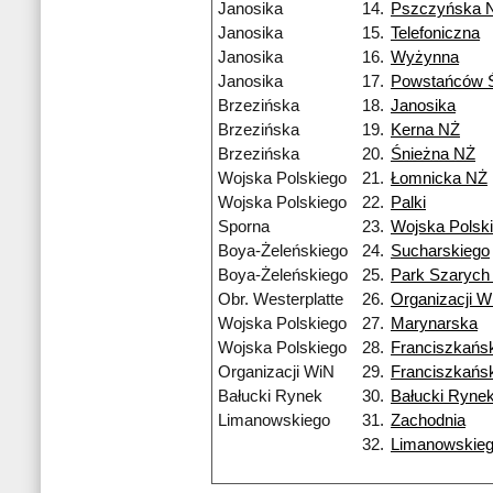
Janosika
14.
Pszczyńska 
Janosika
15.
Telefoniczna
Janosika
16.
Wyżynna
Janosika
17.
Powstańców Ś
Brzezińska
18.
Janosika
Brzezińska
19.
Kerna NŻ
Brzezińska
20.
Śnieżna NŻ
Wojska Polskiego
21.
Łomnicka NŻ
Wojska Polskiego
22.
Palki
Sporna
23.
Wojska Polsk
Boya-Żeleńskiego
24.
Sucharskiego
Boya-Żeleńskiego
25.
Park Szarych
Obr. Westerplatte
26.
Organizacji W
Wojska Polskiego
27.
Marynarska
Wojska Polskiego
28.
Franciszkańs
Organizacji WiN
29.
Franciszkańs
Bałucki Rynek
30.
Bałucki Ryne
Limanowskiego
31.
Zachodnia
32.
Limanowskie