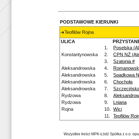
PODSTAWOWE KIERUNKI
Teofilów Rojna
ULICA
PRZYSTAN
1.
Poselska (Al
Konstantynowska
2.
CPN NŻ (Al
3.
Szatonia #
Aleksandrowska
4.
Romanowsk
Aleksandrowska
5.
Spadkowa 
Aleksandrowska
6.
Chochoła
Aleksandrowska
7.
Szczecińsk
Rydzowa
8.
Aleksandro
Rydzowa
9.
Lniana
Rojna
10.
Wici
11.
Teofilów Roj
Wszystkie treści MPK-Łódź Spółka z o.o. op