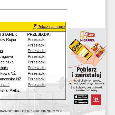
Pokaż na mapie
YSTANEK
PRZESIADKI
ilów Rojna
Przesiadki
Przesiadki
na
Przesiadki
aragowa
Przesiadki
ecińska
Przesiadki
hoła
Przesiadki
dkowa NŻ
Przesiadki
anowska NŻ
Przesiadki
onia #
Przesiadki
lska (Aleks.)
ozpowszechnianie ich bez pisemnej zgody MPK-