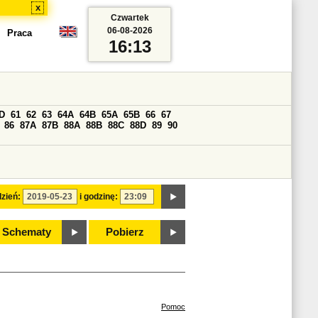
x
Czwartek
06-08-2026
Praca
16:13
D
61
62
63
64A
64B
65A
65B
66
67
86
87A
87B
88A
88B
88C
88D
89
90
zień:
i godzinę:
Schematy
Pobierz
Pomoc