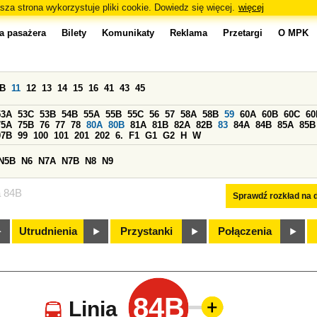
sza strona wykorzystuje pliki cookie. Dowiedz się więcej.
więcej
a pasażera
Bilety
Komunikaty
Reklama
Przetargi
O MPK
0B
11
12
13
14
15
16
41
43
45
53A
53C
53B
54B
55A
55B
55C
56
57
58A
58B
59
60A
60B
60C
60
75A
75B
76
77
78
80A
80B
81A
81B
82A
82B
83
84A
84B
85A
85B
97B
99
100
101
201
202
6.
F1
G1
G2
H
W
N5B
N6
N7A
N7B
N8
N9
a 84B
Sprawdź rozkład na d
Utrudnienia
Przystanki
Połączenia
84B
Linia