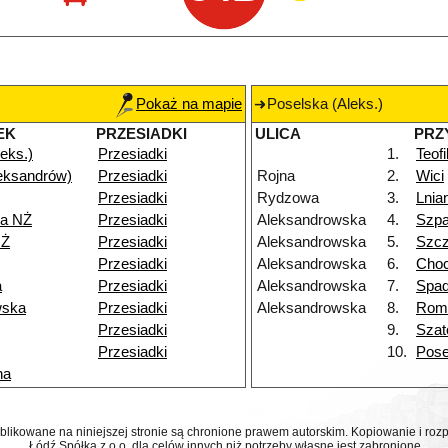
Pokaż na mapie
Poselska (Aleks.)
EK
PRZESIADKI
ULICA
PRZ
eks.)
Przesiadki
1.
Teof
eksandrów)
Przesiadki
Rojna
2.
Wici
Przesiadki
Rydzowa
3.
Lnia
a NŻ
Przesiadki
Aleksandrowska
4.
Szp
NŻ
Przesiadki
Aleksandrowska
5.
Szcz
Przesiadki
Aleksandrowska
6.
Choc
a
Przesiadki
Aleksandrowska
7.
Spa
wska
Przesiadki
Aleksandrowska
8.
Rom
Przesiadki
9.
Szat
Przesiadki
10.
Pose
na
ublikowane na niniejszej stronie są chronione prawem autorskim. Kopiowanie i r
Łódź Spółka z o.o. dla celów innych niż potrzeby własne jest zabronione.