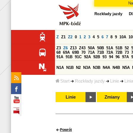
Na
Rozkłady jazdy
Dl
Z
Z1
Z2
0
1
2
3
4
5
6
7
8
9
10A
1
Z3
Z6
Z13
Z43
50A
50B
51A
51B
52
68
69A
69B
70
71A
71B
72A
72B
73
91A
91B
91C
92A
92B
93
94
96
97A
N1A
N1B
N2
N3A
N3B
N4A
N4B
N5A
Start
Rozkłady jazdy
Linie
Lini
Linie
Zmiany
Powrót