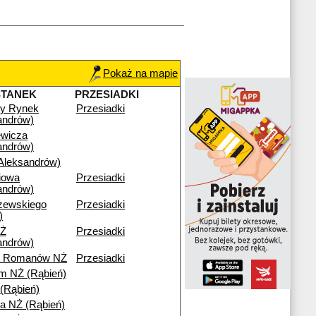
Pokaż na mapie
STANEK
PRZESIADKI
wy Rynek
Przesiadki
andrów)
ewicza
andrów)
leksandrów)
iowa
Przesiadki
andrów)
zewskiego
Przesiadki
)
Ż
Przesiadki
andrów)
ny Romanów NŻ
Przesiadki
m NŻ (Rąbień)
 (Rąbień)
a NŻ (Rąbień)