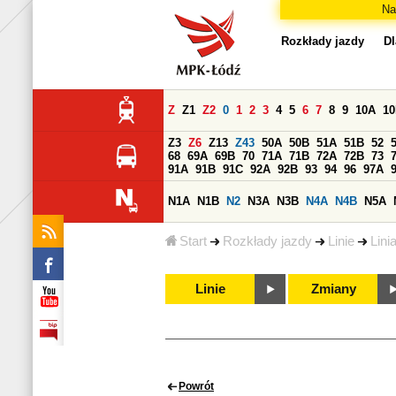
Na
Rozkłady jazdy
Dl
Z
Z1
Z2
0
1
2
3
4
5
6
7
8
9
10A
1
Z3
Z6
Z13
Z43
50A
50B
51A
51B
52
68
69A
69B
70
71A
71B
72A
72B
73
91A
91B
91C
92A
92B
93
94
96
97A
N1A
N1B
N2
N3A
N3B
N4A
N4B
N5A
Start
Rozkłady jazdy
Linie
Lini
Linie
Zmiany
Powrót