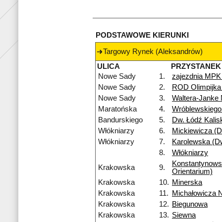
PODSTAWOWE KIERUNKI
Targowy Rynek (Aleksandrów)
ULICA
PRZYSTANEK
Nowe Sady
1.
zajezdnia MPK
Nowe Sady
2.
ROD Olimpijka
Nowe Sady
3.
Waltera-Janke
Maratońska
4.
Wróblewskiego
Bandurskiego
5.
Dw. Łódź Kalis
Włókniarzy
6.
Mickiewicza (Dw
Włókniarzy
7.
Karolewska (Dw
8.
Włókniarzy
Konstantynow
Krakowska
9.
Orientarium)
Krakowska
10.
Minerska
Krakowska
11.
Michałowicza 
Krakowska
12.
Biegunowa
Krakowska
13.
Siewna