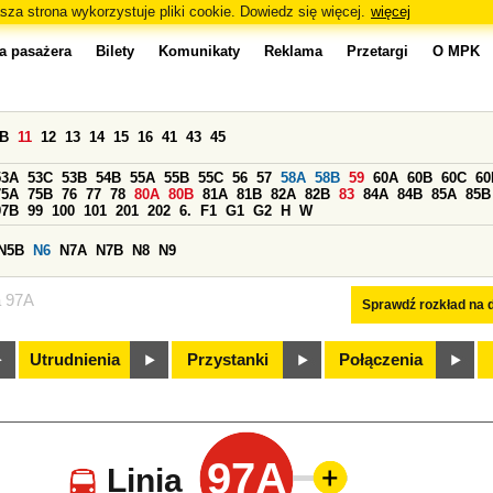
sza strona wykorzystuje pliki cookie. Dowiedz się więcej.
więcej
a pasażera
Bilety
Komunikaty
Reklama
Przetargi
O MPK
0B
11
12
13
14
15
16
41
43
45
53A
53C
53B
54B
55A
55B
55C
56
57
58A
58B
59
60A
60B
60C
60
75A
75B
76
77
78
80A
80B
81A
81B
82A
82B
83
84A
84B
85A
85B
97B
99
100
101
201
202
6.
F1
G1
G2
H
W
N5B
N6
N7A
N7B
N8
N9
a 97A
Sprawdź rozkład na d
Utrudnienia
Przystanki
Połączenia
97A
Linia