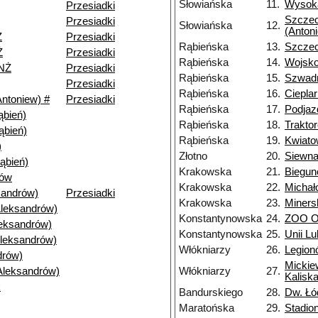
Słowiańska
11.
Wysoka
Przesiadki
Szczec
Przesiadki
Słowiańska
12.
(Anton
Ż
Przesiadki
Rąbieńska
13.
Szczec
Ż
Przesiadki
Rąbieńska
14.
Wojsk
NŻ
Przesiadki
Rąbieńska
15.
Szwad
Przesiadki
Rąbieńska
16.
Ciepla
ntoniew) #
Przesiadki
Rąbieńska
17.
Podja
bień)
Rąbieńska
18.
Trakto
ąbień)
Rąbieńska
19.
Kwiat
)
Złotno
20.
Siewn
ąbień)
Krakowska
21.
Biegu
nów
Krakowska
22.
Michał
andrów)
Przesiadki
Krakowska
23.
Miners
Aleksandrów)
Konstantynowska
24.
ZOO Or
leksandrów)
Konstantynowska
25.
Unii Lu
Aleksandrów)
Włókniarzy
26.
Legion
drów)
Mickie
Aleksandrów)
Włókniarzy
27.
Kaliska
k
Bandurskiego
28.
Dw. Łó
Maratońska
29.
Stadio