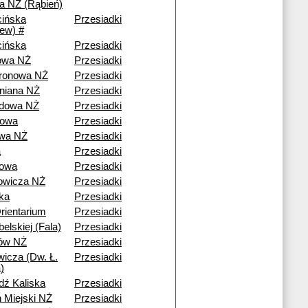
 NŻ (Rąbień)
ińska
Przesiadki
iew) #
ińska
Przesiadki
owa NŻ
Przesiadki
ronowa NŻ
Przesiadki
rniana NŻ
Przesiadki
zdowa NŻ
Przesiadki
rowa
Przesiadki
owa NŻ
Przesiadki
a
Przesiadki
nowa
Przesiadki
owicza NŻ
Przesiadki
ka
Przesiadki
ientarium
Przesiadki
belskiej (Fala)
Przesiadki
ów NŻ
Przesiadki
wicza (Dw. Ł.
Przesiadki
)
dź Kaliska
Przesiadki
n Miejski NŻ
Przesiadki