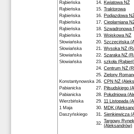
Rąbieńska
14.
Kwiatowa NŻ
Rąbieńska
15.
Traktorowa
Rąbieńska
16.
Podjazdowa N
Rąbieńska
17.
Cieplarniana N
Rąbieńska
18.
Szwadronowa 
Rąbieńska
19.
Wojskowa NŻ
Słowiańska
20.
Szczecińska (A
Słowiańska
21.
Wysoka NŻ (Rą
Słowiańska
22.
Szaraka NŻ (R
Słowiańska
23.
szkoła (Rąbień
24.
Centrum NŻ (R
25.
Zielony Roma
Konstantynowska
26.
CPN NŻ (Aleks
Pabianicka
27.
Piłsudskiego (
Pabianicka
28.
Południowa (A
Wierzbińska
29.
11 Listopada (
1 Maja
30.
MDK (Aleksan
Daszyńskiego
31.
Sienkiewicza (
Targowy Ryne
32.
(Aleksandrów)