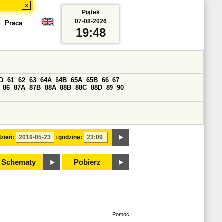
x
Piątek
07-08-2026
Praca
19:48
D
61
62
63
64A
64B
65A
65B
66
67
86
87A
87B
88A
88B
88C
88D
89
90
zień:
i godzinę:
Schematy
Pobierz
Pomoc