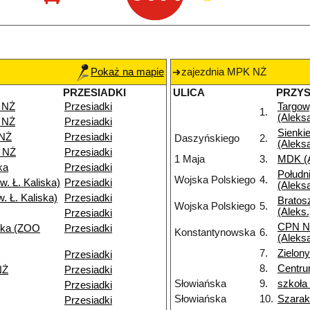
Pokaż na mapie
zajezdnia MPK NŻ
PRZESIADKI
ULICA
PRZY
 NŻ
Przesiadki
Targo
1.
(Aleks
 NŻ
Przesiadki
Sienki
 NŻ
Przesiadki
Daszyńskiego
2.
(Aleks
 NŻ
Przesiadki
1 Maja
3.
MDK (A
ka
Przesiadki
Połudn
Wojska Polskiego
4.
. Ł. Kaliska)
Przesiadki
(Aleks
. Ł. Kaliska)
Przesiadki
Bratos
Wojska Polskiego
5.
(Aleks.
Przesiadki
CPN N
ska (ZOO
Przesiadki
Konstantynowska
6.
(Aleks
7.
Zielo
Przesiadki
8.
Centru
NŻ
Przesiadki
Słowiańska
9.
szkoła
Przesiadki
Słowiańska
10.
Szarak
Przesiadki