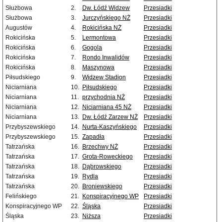
Służbowa
2.
Dw. Łódź Widzew
Przesiadki
Służbowa
3.
Jurczyńskiego NŻ
Przesiadki
Augustów
4.
Rokicińska NŻ
Przesiadki
Rokicińska
5.
Lermontowa
Przesiadki
Rokicińska
6.
Gogola
Przesiadki
Rokicińska
7.
Rondo Inwalidów
Przesiadki
Rokicińska
8.
Maszynowa
Przesiadki
Piłsudskiego
9.
Widzew Stadion
Przesiadki
Niciarniana
10.
Piłsudskiego
Przesiadki
Niciarniana
11.
przychodnia NŻ
Przesiadki
Niciarniana
12.
Niciarniana 45 NŻ
Przesiadki
Niciarniana
13.
Dw. Łódź Zarzew NŻ
Przesiadki
Przybyszewskiego
14.
Nurta-Kaszyńskiego
Przesiadki
Przybyszewskiego
15.
Zapadła
Przesiadki
Tatrzańska
16.
Brzechwy NŻ
Przesiadki
Tatrzańska
17.
Grota-Roweckiego
Przesiadki
Tatrzańska
18.
Dąbrowskiego
Przesiadki
Tatrzańska
19.
Rydla
Przesiadki
Tatrzańska
20.
Broniewskiego
Przesiadki
Felińskiego
21.
Konspiracyjnego WP
Przesiadki
Konspiracyjnego WP
22.
Śląska
Przesiadki
Śląska
23.
Niższa
Przesiadki