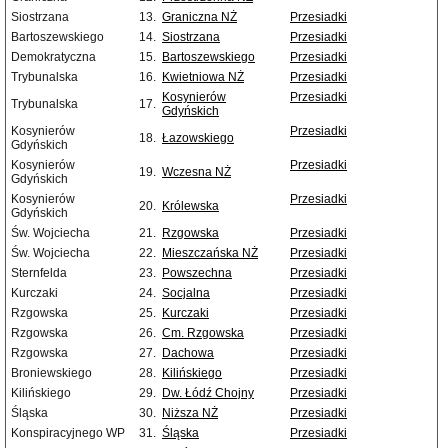
Siostrzana
13.
Graniczna NŻ
Przesiadki
Bartoszewskiego
14.
Siostrzana
Przesiadki
Demokratyczna
15.
Bartoszewskiego
Przesiadki
Trybunalska
16.
Kwietniowa NŻ
Przesiadki
Kosynierów
Przesiadki
Trybunalska
17.
Gdyńskich
Kosynierów
Przesiadki
18.
Łazowskiego
Gdyńskich
Kosynierów
Przesiadki
19.
Wczesna NŻ
Gdyńskich
Kosynierów
Przesiadki
20.
Królewska
Gdyńskich
Św. Wojciecha
21.
Rzgowska
Przesiadki
Św. Wojciecha
22.
Mieszczańska NŻ
Przesiadki
Sternfelda
23.
Powszechna
Przesiadki
Kurczaki
24.
Socjalna
Przesiadki
Rzgowska
25.
Kurczaki
Przesiadki
Rzgowska
26.
Cm. Rzgowska
Przesiadki
Rzgowska
27.
Dachowa
Przesiadki
Broniewskiego
28.
Kilińskiego
Przesiadki
Kilińskiego
29.
Dw. Łódź Chojny
Przesiadki
Śląska
30.
Niższa NŻ
Przesiadki
Konspiracyjnego WP
31.
Śląska
Przesiadki