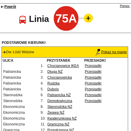
Pomoc
Powrót
75A
Linia
PODSTAWOWE KIERUNKI
Dw. Łódź Widzew
Pokaż na mapie
ULICA
PRZYSTANEK
PRZESIADKI
1.
Chocianowice IKEA
Przesiadki
Pabianicka
2.
Długa NŻ
Przesiadki
Pabianicka
3.
Chocianowicka
Przesiadki
Pabianicka
4.
Rudzka
Przesiadki
Pabianicka
5.
Dubois
Przesiadki
Starorudzka
6.
Pabianicka NŻ
Przesiadki
Starorudzka
7.
Demokratyczna
Przesiadki
Ekonomiczna
8.
Starorudzka NŻ
Ekonomiczna
9.
Żwawa NŻ
Ekonomiczna
10.
Kwaterunkowa NŻ
Ekonomiczna
11.
Graniczna NŻ
Graniczna
12.
Przestrzenna NŻ