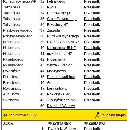
Konspiracyjnego WP
32.
Felińskiego
Przesiadki
Tatrzańska
33.
Rydla
Przesiadki
Tatrzańska
34.
Dąbrowskiego
Przesiadki
Tatrzańska
35.
Grota-Roweckiego
Przesiadki
Tatrzańska
36.
Brzechwy NŻ
Przesiadki
Przybyszewskiego
37.
Zapadła
Przesiadki
Przybyszewskiego
38.
Nurta-Kaszyńskiego
Przesiadki
Niciarniana
39.
Dw. Łódź Zarzew NŻ
Przesiadki
Niciarniana
40.
Niciarniana 45 NŻ
Przesiadki
Niciarniana
41.
przychodnia NŻ
Przesiadki
Piłsudskiego
42.
Niciarniana
Przesiadki
Piłsudskiego
43.
Widzew Stadion
Przesiadki
Rokicińska
44.
Maszynowa
Przesiadki
Rokicińska
45.
Rondo Inwalidów
Przesiadki
Rokicińska
46.
Gogola
Przesiadki
Rokicińska
47.
Lermontowa
Przesiadki
Augustów
48.
Rokicińska NŻ
Przesiadki
Służbowa
49.
Jurczyńskiego NŻ
Przesiadki
50.
Dw. Łódź Widzew
Chocianowice IKEA
Pokaż na mapie
ULICA
PRZYSTANEK
PRZESIADKI
1.
Dw. Łódź Widzew
Przesiadki