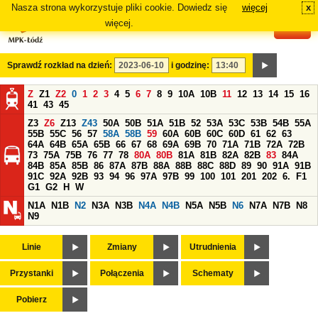
Nasza strona wykorzystuje pliki cookie. Dowiedz się
więcej
x
#
więcej.
Sprawdź rozkład na dzień:
i godzinę:
Z
Z1
Z2
0
1
2
3
4
5
6
7
8
9
10A
10B
11
12
13
14
15
16
41
43
45
Z3
Z6
Z13
Z43
50A
50B
51A
51B
52
53A
53C
53B
54B
55A
55B
55C
56
57
58A
58B
59
60A
60B
60C
60D
61
62
63
64A
64B
65A
65B
66
67
68
69A
69B
70
71A
71B
72A
72B
73
75A
75B
76
77
78
80A
80B
81A
81B
82A
82B
83
84A
84B
85A
85B
86
87A
87B
88A
88B
88C
88D
89
90
91A
91B
91C
92A
92B
93
94
96
97A
97B
99
100
101
201
202
6.
F1
G1
G2
H
W
N1A
N1B
N2
N3A
N3B
N4A
N4B
N5A
N5B
N6
N7A
N7B
N8
N9
Linie
Zmiany
Utrudnienia
Przystanki
Połączenia
Schematy
Pobierz