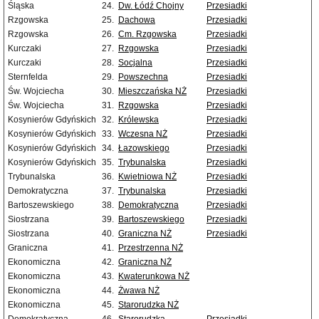
Śląska
24.
Dw. Łódź Chojny
Przesiadki
Rzgowska
25.
Dachowa
Przesiadki
Rzgowska
26.
Cm. Rzgowska
Przesiadki
Kurczaki
27.
Rzgowska
Przesiadki
Kurczaki
28.
Socjalna
Przesiadki
Sternfelda
29.
Powszechna
Przesiadki
Św. Wojciecha
30.
Mieszczańska NŻ
Przesiadki
Św. Wojciecha
31.
Rzgowska
Przesiadki
Kosynierów Gdyńskich
32.
Królewska
Przesiadki
Kosynierów Gdyńskich
33.
Wczesna NŻ
Przesiadki
Kosynierów Gdyńskich
34.
Łazowskiego
Przesiadki
Kosynierów Gdyńskich
35.
Trybunalska
Przesiadki
Trybunalska
36.
Kwietniowa NŻ
Przesiadki
Demokratyczna
37.
Trybunalska
Przesiadki
Bartoszewskiego
38.
Demokratyczna
Przesiadki
Siostrzana
39.
Bartoszewskiego
Przesiadki
Siostrzana
40.
Graniczna NŻ
Przesiadki
Graniczna
41.
Przestrzenna NŻ
Ekonomiczna
42.
Graniczna NŻ
Ekonomiczna
43.
Kwaterunkowa NŻ
Ekonomiczna
44.
Żwawa NŻ
Ekonomiczna
45.
Starorudzka NŻ