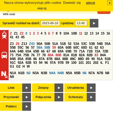
Nasza strona wykorzystuje pliki cookie. Dowiedz się
więcej
x
#
więcej.
Sprawdź rozkład na dzień:
i godzinę:
Z
Z1
Z2
0
1
2
3
4
5
6
7
8
9
10A
10B
11
12
13
14
15
16
41
43
45
Z3
Z6
Z13
Z43
50A
50B
51A
51B
52
53A
53C
53B
54B
55A
55B
55C
56
57
58A
58B
59
60A
60B
60C
60D
61
62
63
64A
64B
65A
65B
66
67
68
69A
69B
70
71A
71B
72A
72B
73
75A
75B
76
77
78
80A
80B
81A
81B
82A
82B
83
84A
84B
85A
85B
86
87A
87B
88A
88B
88C
88D
89
90
91A
91B
91C
92A
92B
93
94
96
97A
97B
99
100
101
201
202
6.
F1
G1
G2
H
W
N1A
N1B
N2
N3A
N3B
N4A
N4B
N5A
N5B
N6
N7A
N7B
N8
N9
Linie
Zmiany
Utrudnienia
Przystanki
Połączenia
Schematy
Pobierz