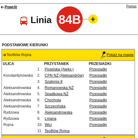
Pomoc
Powrót
84B
Linia
PODSTAWOWE KIERUNKI
Teofilów Rojna
Pokaż na mapie
ULICA
PRZYSTANEK
PRZESIADKI
1.
Poselska (Aleks.)
Przesiadki
Konstantynowska
2.
CPN NŻ (Aleksandrów)
Przesiadki
3.
Szatonia #
Przesiadki
Aleksandrowska
4.
Romanowska NŻ
Przesiadki
Aleksandrowska
5.
Spadkowa NŻ
Przesiadki
Aleksandrowska
6.
Chochoła
Przesiadki
Aleksandrowska
7.
Szczecińska
Przesiadki
Rydzowa
8.
Aleksandrowska
Przesiadki
Rydzowa
9.
Lniana
Przesiadki
Rojna
10.
Wici
Przesiadki
11.
Teofilów Rojna