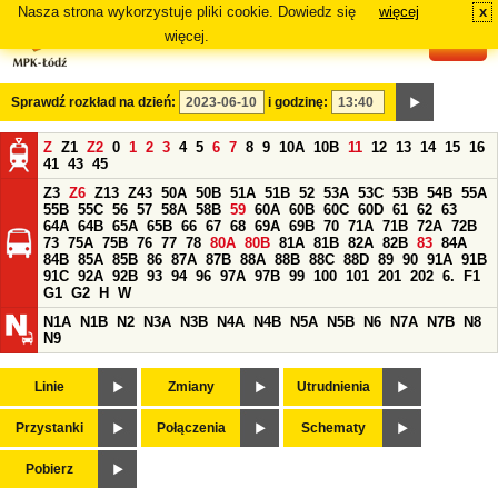
Nasza strona wykorzystuje pliki cookie. Dowiedz się
więcej
x
#
więcej.
Sprawdź rozkład na dzień:
i godzinę:
Z
Z1
Z2
0
1
2
3
4
5
6
7
8
9
10A
10B
11
12
13
14
15
16
41
43
45
Z3
Z6
Z13
Z43
50A
50B
51A
51B
52
53A
53C
53B
54B
55A
55B
55C
56
57
58A
58B
59
60A
60B
60C
60D
61
62
63
64A
64B
65A
65B
66
67
68
69A
69B
70
71A
71B
72A
72B
73
75A
75B
76
77
78
80A
80B
81A
81B
82A
82B
83
84A
84B
85A
85B
86
87A
87B
88A
88B
88C
88D
89
90
91A
91B
91C
92A
92B
93
94
96
97A
97B
99
100
101
201
202
6.
F1
G1
G2
H
W
N1A
N1B
N2
N3A
N3B
N4A
N4B
N5A
N5B
N6
N7A
N7B
N8
N9
Linie
Zmiany
Utrudnienia
Przystanki
Połączenia
Schematy
Pobierz