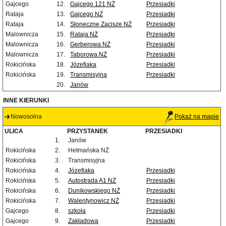
Gajcego
12.
Gajcego 121 NŻ
Przesiadki
Rataja
13.
Gajcego NŻ
Przesiadki
Rataja
14.
Słoneczne Zacisze NŻ
Przesiadki
Malownicza
15.
Rataja NŻ
Przesiadki
Malownicza
16.
Gerberowa NŻ
Przesiadki
Malownicza
17.
Taborowa NŻ
Przesiadki
Rokicińska
18.
Józefiaka
Przesiadki
Rokicińska
19.
Transmisyjna
Przesiadki
20.
Janów
INNE KIERUNKI
Nowosolna
Pokaż na mapie
ULICA
PRZYSTANEK
PRZESIADKI
1.
Janów
Rokicińska
2.
Hetmańska NŻ
Rokicińska
3.
Transmisyjna
Rokicińska
4.
Józefiaka
Przesiadki
Rokicińska
5.
Autostrada A1 NŻ
Przesiadki
Rokicińska
6.
Dunikowskiego NŻ
Przesiadki
Rokicińska
7.
Walentynowicz NŻ
Przesiadki
Gajcego
8.
szkoła
Przesiadki
Gajcego
9.
Zakładowa
Przesiadki