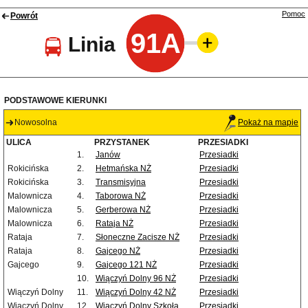
Pomoc
Powrót
91A
Linia
PODSTAWOWE KIERUNKI
Nowosolna
Pokaż na mapie
ULICA
PRZYSTANEK
PRZESIADKI
1.
Janów
Przesiadki
Rokicińska
2.
Hetmańska NŻ
Przesiadki
Rokicińska
3.
Transmisyjna
Przesiadki
Malownicza
4.
Taborowa NŻ
Przesiadki
Malownicza
5.
Gerberowa NŻ
Przesiadki
Malownicza
6.
Rataja NŻ
Przesiadki
Rataja
7.
Słoneczne Zacisze NŻ
Przesiadki
Rataja
8.
Gajcego NŻ
Przesiadki
Gajcego
9.
Gajcego 121 NŻ
Przesiadki
10.
Wiączyń Dolny 96 NŻ
Przesiadki
Wiączyń Dolny
11.
Wiączyń Dolny 42 NŻ
Przesiadki
Wiączyń Dolny
12.
Wiączyń Dolny Szkoła
Przesiadki