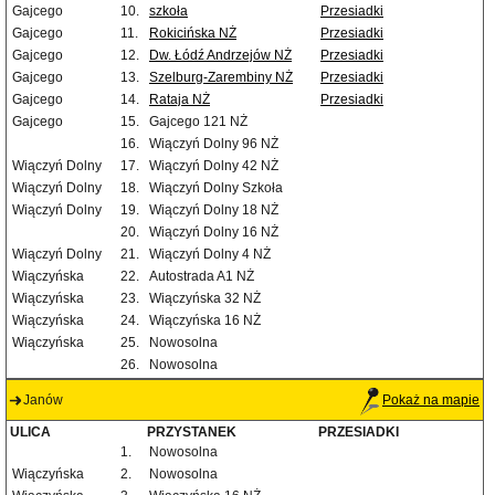
Gajcego
10.
szkoła
Przesiadki
Gajcego
11.
Rokicińska NŻ
Przesiadki
Gajcego
12.
Dw. Łódź Andrzejów NŻ
Przesiadki
Gajcego
13.
Szelburg-Zarembiny NŻ
Przesiadki
Gajcego
14.
Rataja NŻ
Przesiadki
Gajcego
15.
Gajcego 121 NŻ
16.
Wiączyń Dolny 96 NŻ
Wiączyń Dolny
17.
Wiączyń Dolny 42 NŻ
Wiączyń Dolny
18.
Wiączyń Dolny Szkoła
Wiączyń Dolny
19.
Wiączyń Dolny 18 NŻ
20.
Wiączyń Dolny 16 NŻ
Wiączyń Dolny
21.
Wiączyń Dolny 4 NŻ
Wiączyńska
22.
Autostrada A1 NŻ
Wiączyńska
23.
Wiączyńska 32 NŻ
Wiączyńska
24.
Wiączyńska 16 NŻ
Wiączyńska
25.
Nowosolna
26.
Nowosolna
Janów
Pokaż na mapie
ULICA
PRZYSTANEK
PRZESIADKI
1.
Nowosolna
Wiączyńska
2.
Nowosolna