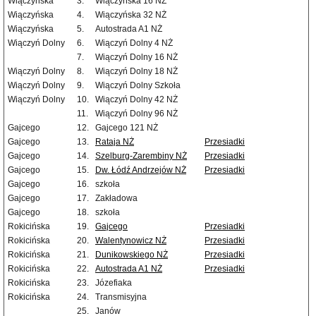
Wiączyńska
3.
Wiączyńska 16 NŻ
Wiączyńska
4.
Wiączyńska 32 NŻ
Wiączyńska
5.
Autostrada A1 NŻ
Wiączyń Dolny
6.
Wiączyń Dolny 4 NŻ
7.
Wiączyń Dolny 16 NŻ
Wiączyń Dolny
8.
Wiączyń Dolny 18 NŻ
Wiączyń Dolny
9.
Wiączyń Dolny Szkoła
Wiączyń Dolny
10.
Wiączyń Dolny 42 NŻ
11.
Wiączyń Dolny 96 NŻ
Gajcego
12.
Gajcego 121 NŻ
Gajcego
13.
Rataja NŻ
Przesiadki
Gajcego
14.
Szelburg-Zarembiny NŻ
Przesiadki
Gajcego
15.
Dw. Łódź Andrzejów NŻ
Przesiadki
Gajcego
16.
szkoła
Gajcego
17.
Zakładowa
Gajcego
18.
szkoła
Rokicińska
19.
Gajcego
Przesiadki
Rokicińska
20.
Walentynowicz NŻ
Przesiadki
Rokicińska
21.
Dunikowskiego NŻ
Przesiadki
Rokicińska
22.
Autostrada A1 NŻ
Przesiadki
Rokicińska
23.
Józefiaka
Rokicińska
24.
Transmisyjna
25.
Janów