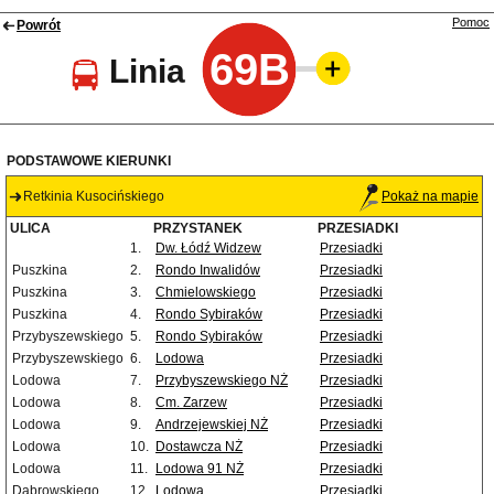
Pomoc
Powrót
69B
Linia
PODSTAWOWE KIERUNKI
Retkinia Kusocińskiego
Pokaż na mapie
ULICA
PRZYSTANEK
PRZESIADKI
1.
Dw. Łódź Widzew
Przesiadki
Puszkina
2.
Rondo Inwalidów
Przesiadki
Puszkina
3.
Chmielowskiego
Przesiadki
Puszkina
4.
Rondo Sybiraków
Przesiadki
Przybyszewskiego
5.
Rondo Sybiraków
Przesiadki
Przybyszewskiego
6.
Lodowa
Przesiadki
Lodowa
7.
Przybyszewskiego NŻ
Przesiadki
Lodowa
8.
Cm. Zarzew
Przesiadki
Lodowa
9.
Andrzejewskiej NŻ
Przesiadki
Lodowa
10.
Dostawcza NŻ
Przesiadki
Lodowa
11.
Lodowa 91 NŻ
Przesiadki
Dąbrowskiego
12.
Lodowa
Przesiadki