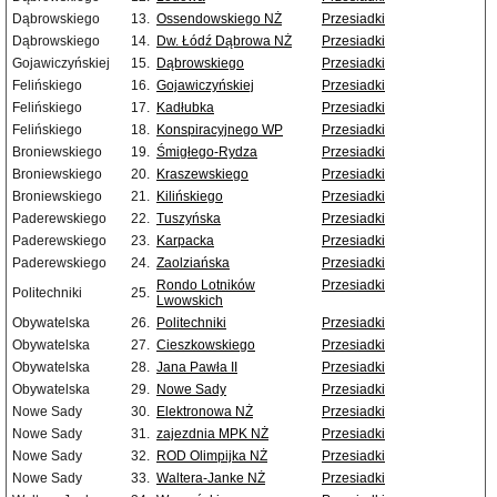
Dąbrowskiego
13.
Ossendowskiego NŻ
Przesiadki
Dąbrowskiego
14.
Dw. Łódź Dąbrowa NŻ
Przesiadki
Gojawiczyńskiej
15.
Dąbrowskiego
Przesiadki
Felińskiego
16.
Gojawiczyńskiej
Przesiadki
Felińskiego
17.
Kadłubka
Przesiadki
Felińskiego
18.
Konspiracyjnego WP
Przesiadki
Broniewskiego
19.
Śmigłego-Rydza
Przesiadki
Broniewskiego
20.
Kraszewskiego
Przesiadki
Broniewskiego
21.
Kilińskiego
Przesiadki
Paderewskiego
22.
Tuszyńska
Przesiadki
Paderewskiego
23.
Karpacka
Przesiadki
Paderewskiego
24.
Zaolziańska
Przesiadki
Rondo Lotników
Przesiadki
Politechniki
25.
Lwowskich
Obywatelska
26.
Politechniki
Przesiadki
Obywatelska
27.
Cieszkowskiego
Przesiadki
Obywatelska
28.
Jana Pawła II
Przesiadki
Obywatelska
29.
Nowe Sady
Przesiadki
Nowe Sady
30.
Elektronowa NŻ
Przesiadki
Nowe Sady
31.
zajezdnia MPK NŻ
Przesiadki
Nowe Sady
32.
ROD Olimpijka NŻ
Przesiadki
Nowe Sady
33.
Waltera-Janke NŻ
Przesiadki