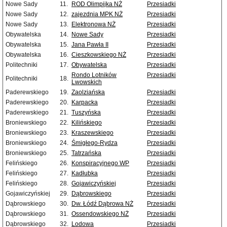
Nowe Sady
11.
ROD Olimpijka NŻ
Przesiadki
Nowe Sady
12.
zajezdnia MPK NŻ
Przesiadki
Nowe Sady
13.
Elektronowa NŻ
Przesiadki
Obywatelska
14.
Nowe Sady
Przesiadki
Obywatelska
15.
Jana Pawła II
Przesiadki
Obywatelska
16.
Cieszkowskiego NŻ
Przesiadki
Politechniki
17.
Obywatelska
Przesiadki
Rondo Lotników
Przesiadki
Politechniki
18.
Lwowskich
Paderewskiego
19.
Zaolziańska
Przesiadki
Paderewskiego
20.
Karpacka
Przesiadki
Paderewskiego
21.
Tuszyńska
Przesiadki
Broniewskiego
22.
Kilińskiego
Przesiadki
Broniewskiego
23.
Kraszewskiego
Przesiadki
Broniewskiego
24.
Śmigłego-Rydza
Przesiadki
Broniewskiego
25.
Tatrzańska
Przesiadki
Felińskiego
26.
Konspiracyjnego WP
Przesiadki
Felińskiego
27.
Kadłubka
Przesiadki
Felińskiego
28.
Gojawiczyńskiej
Przesiadki
Gojawiczyńskiej
29.
Dąbrowskiego
Przesiadki
Dąbrowskiego
30.
Dw. Łódź Dąbrowa NŻ
Przesiadki
Dąbrowskiego
31.
Ossendowskiego NŻ
Przesiadki
Dąbrowskiego
32.
Lodowa
Przesiadki