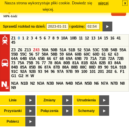
Nasza strona wykorzystuje pliki cookie. Dowiedz się
więcej
x
#
więcej.
Sprawdź rozkład na dzień:
i godzinę:
Z1
0
1
2
3
4
5
6
7
8
9
10A
10B
11
12
13
14
15
16
41
45
Z3
Z6
Z13
Z43
50A
50B
51A
51B
52
53A
53C
53B
54B
55A
55B
55C
56
57
58A
58B
59
60A
60B
60C
60D
61
62
63
64A
64B
65A
65B
66
67
68
69A
69B
70
71A
71B
72A
72B
73
75A
75B
76
77
78
80A
80B
81A
81B
82A
82B
83
84A
84B
85A
85B
86
87A
87B
88A
88B
88C
88D
89
90
91A
91B
91C
92A
92B
93
94
96
97A
97B
99
100
101
201
202
6.
F1
G1
G2
H
W
N1A
N1B
N2
N3A
N3B
N4A
N4B
N5A
N5B
N6
N7A
N7B
N8
N9
Linie
Zmiany
Utrudnienia
Przystanki
Połączenia
Schematy
Pobierz