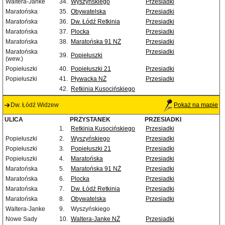
Waltera-Janke
34.
Wyszyńskiego
Przesiadki
Maratońska
35.
Obywatelska
Przesiadki
Maratońska
36.
Dw. Łódź Retkinia
Przesiadki
Maratońska
37.
Plocka
Przesiadki
Maratońska
38.
Maratońska 91 NŻ
Przesiadki
Maratońska
Przesiadki
39.
Popiełuszki
(wew.)
Popiełuszki
40.
Popiełuszki 21
Przesiadki
Popiełuszki
41.
Pływacka NŻ
Przesiadki
42.
Retkinia Kusocińskiego
Dw. Łódź Widzew
Pokaż na mapie
ULICA
PRZYSTANEK
PRZESIADKI
1.
Retkinia Kusocińskiego
Przesiadki
Popiełuszki
2.
Wyszyńskiego
Przesiadki
Popiełuszki
3.
Popiełuszki 21
Przesiadki
Popiełuszki
4.
Maratońska
Przesiadki
Maratońska
5.
Maratońska 91 NŻ
Przesiadki
Maratońska
6.
Plocka
Przesiadki
Maratońska
7.
Dw. Łódź Retkinia
Przesiadki
Maratońska
8.
Obywatelska
Przesiadki
Waltera-Janke
9.
Wyszyńskiego
Nowe Sady
10.
Waltera-Janke NŻ
Przesiadki