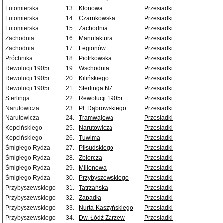
Lutomierska
13.
Klonowa
Przesiadki
Lutomierska
14.
Czarnkowska
Przesiadki
Lutomierska
15.
Zachodnia
Przesiadki
Zachodnia
16.
Manufaktura
Przesiadki
Zachodnia
17.
Legionów
Przesiadki
Próchnika
18.
Piotrkowska
Przesiadki
Rewolucji 1905r.
19.
Wschodnia
Przesiadki
Rewolucji 1905r.
20.
Kilińskiego
Przesiadki
Rewolucji 1905r.
21.
Sterlinga NŻ
Przesiadki
Sterlinga
22.
Rewolucji 1905r.
Przesiadki
Narutowicza
23.
Pl. Dąbrowskiego
Przesiadki
Narutowicza
24.
Tramwajowa
Przesiadki
Kopcińskiego
25.
Narutowicza
Przesiadki
Kopcińskiego
26.
Tuwima
Przesiadki
Śmigłego Rydza
27.
Piłsudskiego
Przesiadki
Śmigłego Rydza
28.
Zbiorcza
Przesiadki
Śmigłego Rydza
29.
Milionowa
Przesiadki
Śmigłego Rydza
30.
Przybyszewskiego
Przesiadki
Przybyszewskiego
31.
Tatrzańska
Przesiadki
Przybyszewskiego
32.
Zapadła
Przesiadki
Przybyszewskiego
33.
Nurta-Kaszyńskiego
Przesiadki
Przybyszewskiego
34.
Dw. Łódź Zarzew
Przesiadki