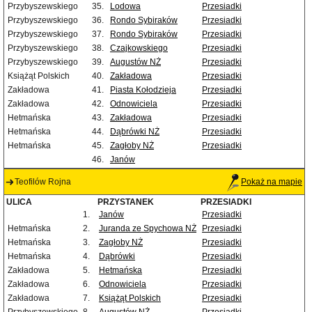
Przybyszewskiego
35.
Lodowa
Przesiadki
Przybyszewskiego
36.
Rondo Sybiraków
Przesiadki
Przybyszewskiego
37.
Rondo Sybiraków
Przesiadki
Przybyszewskiego
38.
Czajkowskiego
Przesiadki
Przybyszewskiego
39.
Augustów NŻ
Przesiadki
Książąt Polskich
40.
Zakładowa
Przesiadki
Zakładowa
41.
Piasta Kołodzieja
Przesiadki
Zakładowa
42.
Odnowiciela
Przesiadki
Hetmańska
43.
Zakładowa
Przesiadki
Hetmańska
44.
Dąbrówki NŻ
Przesiadki
Hetmańska
45.
Zagłoby NŻ
Przesiadki
46.
Janów
Teofilów Rojna
Pokaż na mapie
ULICA
PRZYSTANEK
PRZESIADKI
1.
Janów
Przesiadki
Hetmańska
2.
Juranda ze Spychowa NŻ
Przesiadki
Hetmańska
3.
Zagłoby NŻ
Przesiadki
Hetmańska
4.
Dąbrówki
Przesiadki
Zakładowa
5.
Hetmańska
Przesiadki
Zakładowa
6.
Odnowiciela
Przesiadki
Zakładowa
7.
Książąt Polskich
Przesiadki