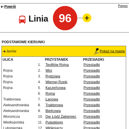
Pomoc
Powrót
96
Linia
PODSTAWOWE KIERUNKI
Janów
Pokaż na mapie
ULICA
PRZYSTANEK
PRZESIADKI
1.
Teofilów Rojna
Przesiadki
Rojna
2.
Wici
Przesiadki
Rojna
3.
Rydzowa
Przesiadki
Rojna
4.
Wiernej Rzeki
Przesiadki
Rojna
5.
Kaczeńcowa
Przesiadki
6.
Rojna
Przesiadki
Traktorowa
7.
Łanowa
Przesiadki
Aleksandrowska
8.
Traktorowa
Przesiadki
Aleksandrowska
9.
Bielicowa
Przesiadki
Woronicza
10.
Dw. Łódź Żabieniec
Przesiadki
Wielkopolska
11.
Pułaskiego
Przesiadki
Lutomierska
12.
Włókniarzy
Przesiadki