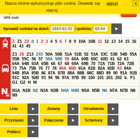
Nasza strona wykorzystuje pliki cookie. Dowiedz się
więcej
x
#
więcej.
Sprawdź rozkład na dzień:
i godzinę:
Z
Z1
Z2
0
1
2
3
4
5
6
7
8
9
10A
10B
11
12
13
14
15
16
41
43
45
Z3
Z6
Z13
Z43
50A
50B
51A
51B
52
53A
53C
53B
54B
55A
55B
55C
56
57
58A
58B
59
60A
60B
60C
60D
61
62
63
64A
64B
65A
65B
66
67
68
69A
69B
70
71A
71B
72A
72B
73
75A
75B
76
77
78
80A
80B
81A
81B
82A
82B
83
84A
84B
85A
85B
86
87A
87B
88A
88B
88C
88D
89
90
91A
91B
91C
92A
92B
93
94
96
97A
97B
99
100
101
201
202
6.
F1
G1
G2
H
W
N1A
N1B
N2
N3A
N3B
N4A
N4B
N5A
N5B
N6
N7A
N7B
N8
N9
Linie
Zmiany
Utrudnienia
Przystanki
Połączenia
Schematy
Pobierz