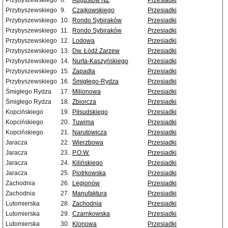
Przybyszewskiego
8.
Augustów NŻ
Przesiadki
Przybyszewskiego
9.
Czajkowskiego
Przesiadki
Przybyszewskiego
10.
Rondo Sybiraków
Przesiadki
Przybyszewskiego
11.
Rondo Sybiraków
Przesiadki
Przybyszewskiego
12.
Lodowa
Przesiadki
Przybyszewskiego
13.
Dw. Łódź Zarzew
Przesiadki
Przybyszewskiego
14.
Nurta-Kaszyńskiego
Przesiadki
Przybyszewskiego
15.
Zapadła
Przesiadki
Przybyszewskiego
16.
Śmigłego-Rydza
Przesiadki
Śmigłego Rydza
17.
Milionowa
Przesiadki
Śmigłego Rydza
18.
Zbiorcza
Przesiadki
Kopcińskiego
19.
Piłsudskiego
Przesiadki
Kopcińskiego
20.
Tuwima
Przesiadki
Kopcińskiego
21.
Narutowicza
Przesiadki
Jaracza
22.
Wierzbowa
Przesiadki
Jaracza
23.
P.O.W.
Przesiadki
Jaracza
24.
Kilińskiego
Przesiadki
Jaracza
25.
Piotrkowska
Przesiadki
Zachodnia
26.
Legionów
Przesiadki
Zachodnia
27.
Manufaktura
Przesiadki
Lutomierska
28.
Zachodnia
Przesiadki
Lutomierska
29.
Czarnkowska
Przesiadki
Lutomierska
30.
Klonowa
Przesiadki