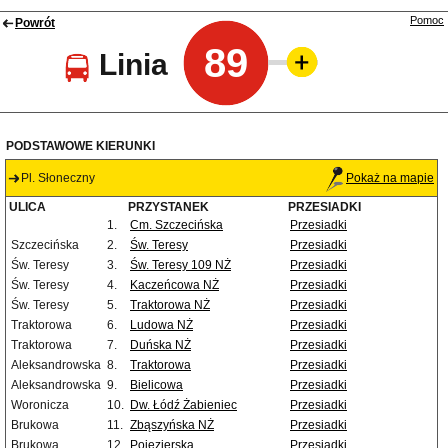
Pomoc
Powrót
89
Linia
PODSTAWOWE KIERUNKI
Pl. Słoneczny
Pokaż na mapie
ULICA
PRZYSTANEK
PRZESIADKI
1.
Cm. Szczecińska
Przesiadki
Szczecińska
2.
Św. Teresy
Przesiadki
Św. Teresy
3.
Św. Teresy 109 NŻ
Przesiadki
Św. Teresy
4.
Kaczeńcowa NŻ
Przesiadki
Św. Teresy
5.
Traktorowa NŻ
Przesiadki
Traktorowa
6.
Ludowa NŻ
Przesiadki
Traktorowa
7.
Duńska NŻ
Przesiadki
Aleksandrowska
8.
Traktorowa
Przesiadki
Aleksandrowska
9.
Bielicowa
Przesiadki
Woronicza
10.
Dw. Łódź Żabieniec
Przesiadki
Brukowa
11.
Zbąszyńska NŻ
Przesiadki
Brukowa
12.
Pojezierska
Przesiadki