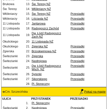
Brukowa
13.
Św. Teresy NŻ
Św. Teresy
14.
Włókniarzy NŻ
Włókniarzy
15.
Św. Teresy NŻ
Przesiadki
Włókniarzy
16.
Liściasta NŻ
Przesiadki
11 Listopada
17.
Jantarowa
Przesiadki
11 Listopada
18.
Radogoszcz Zachód
Przesiadki
Dw. Łódź Radogoszcz
11 Listopada
19.
Zach.NŻ
Okulickiego
20.
11 Listopada NŻ
Okulickiego
21.
Zgierska NŻ
Przesiadki
Zgierska
22.
Brzoskwiniowa NŻ
Przesiadki
Świtezianki
23.
Zgierska
Przesiadki
Świtezianki
24.
Nastrojowa
Przesiadki
Dw. Łódź Radogoszcz
Przesiadki
Świtezianki
25.
Wsch. NŻ
Świtezianki
26.
Syrenki
Przesiadki
Świtezianki
27.
Sikorskiego
Przesiadki
28.
Pl. Słoneczny
Cm. Szczecińska
Pokaż na mapie
ULICA
PRZYSTANEK
PRZESIADKI
1.
Pl. Słoneczny
Świtezianki
2.
Nastrojowa
Przesiadki