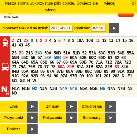
Nasza strona wykorzystuje pliki cookie. Dowiedz się
więcej
x
#
więcej.
Sprawdź rozkład na dzień:
i godzinę:
Z
Z1
Z2
0
1
2
3
4
5
6
7
8
9
10A
10B
11
12
13
14
15
16
41
43
45
Z3
Z6
Z13
Z43
50A
50B
51A
51B
52
53A
53C
53B
54B
55A
55B
55C
56
57
58A
58B
59
60A
60B
60C
60D
61
62
63
64A
64B
65A
65B
66
67
68
69A
69B
70
71A
71B
72A
72B
73
75A
75B
76
77
78
80A
80B
81A
81B
82A
82B
83
84A
84B
85A
85B
86
87A
87B
88A
88B
88C
88D
89
90
91A
91B
91C
92A
92B
93
94
96
97A
97B
99
100
101
201
202
6.
F1
G1
G2
H
W
N1A
N1B
N2
N3A
N3B
N4A
N4B
N5A
N5B
N6
N7A
N7B
N8
N9
Linie
Zmiany
Utrudnienia
Przystanki
Połączenia
Schematy
Pobierz