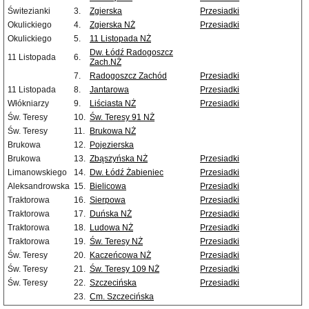
Świtezianki
3.
Zgierska
Przesiadki
Okulickiego
4.
Zgierska NŻ
Przesiadki
Okulickiego
5.
11 Listopada NŻ
Dw. Łódź Radogoszcz
11 Listopada
6.
Zach.NŻ
7.
Radogoszcz Zachód
Przesiadki
11 Listopada
8.
Jantarowa
Przesiadki
Włókniarzy
9.
Liściasta NŻ
Przesiadki
Św. Teresy
10.
Św. Teresy 91 NŻ
Św. Teresy
11.
Brukowa NŻ
Brukowa
12.
Pojezierska
Brukowa
13.
Zbąszyńska NŻ
Przesiadki
Limanowskiego
14.
Dw. Łódź Żabieniec
Przesiadki
Aleksandrowska
15.
Bielicowa
Przesiadki
Traktorowa
16.
Sierpowa
Przesiadki
Traktorowa
17.
Duńska NŻ
Przesiadki
Traktorowa
18.
Ludowa NŻ
Przesiadki
Traktorowa
19.
Św. Teresy NŻ
Przesiadki
Św. Teresy
20.
Kaczeńcowa NŻ
Przesiadki
Św. Teresy
21.
Św. Teresy 109 NŻ
Przesiadki
Św. Teresy
22.
Szczecińska
Przesiadki
23.
Cm. Szczecińska