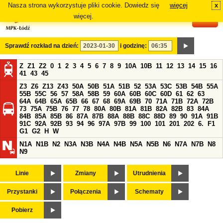
Nasza strona wykorzystuje pliki cookie. Dowiedz się
więcej
x
#
więcej.
Sprawdź rozkład na dzień:
i godzinę:
Z
Z1
Z2
0
1
2
3
4
5
6
7
8
9
10A
10B
11
12
13
14
15
16
41
43
45
Z3
Z6
Z13
Z43
50A
50B
51A
51B
52
53A
53C
53B
54B
55A
55B
55C
56
57
58A
58B
59
60A
60B
60C
60D
61
62
63
64A
64B
65A
65B
66
67
68
69A
69B
70
71A
71B
72A
72B
73
75A
75B
76
77
78
80A
80B
81A
81B
82A
82B
83
84A
84B
85A
85B
86
87A
87B
88A
88B
88C
88D
89
90
91A
91B
91C
92A
92B
93
94
96
97A
97B
99
100
101
201
202
6.
F1
G1
G2
H
W
N1A
N1B
N2
N3A
N3B
N4A
N4B
N5A
N5B
N6
N7A
N7B
N8
N9
Linie
Zmiany
Utrudnienia
Przystanki
Połączenia
Schematy
Pobierz