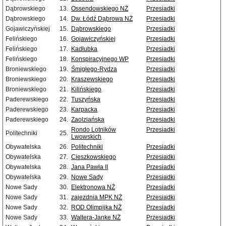
Dąbrowskiego
13.
Ossendowskiego NŻ
Przesiadki
Dąbrowskiego
14.
Dw. Łódź Dąbrowa NŻ
Przesiadki
Gojawiczyńskiej
15.
Dąbrowskiego
Przesiadki
Felińskiego
16.
Gojawiczyńskiej
Przesiadki
Felińskiego
17.
Kadłubka
Przesiadki
Felińskiego
18.
Konspiracyjnego WP
Przesiadki
Broniewskiego
19.
Śmigłego-Rydza
Przesiadki
Broniewskiego
20.
Kraszewskiego
Przesiadki
Broniewskiego
21.
Kilińskiego
Przesiadki
Paderewskiego
22.
Tuszyńska
Przesiadki
Paderewskiego
23.
Karpacka
Przesiadki
Paderewskiego
24.
Zaolziańska
Przesiadki
Rondo Lotników
Przesiadki
Politechniki
25.
Lwowskich
Obywatelska
26.
Politechniki
Przesiadki
Obywatelska
27.
Cieszkowskiego
Przesiadki
Obywatelska
28.
Jana Pawła II
Przesiadki
Obywatelska
29.
Nowe Sady
Przesiadki
Nowe Sady
30.
Elektronowa NŻ
Przesiadki
Nowe Sady
31.
zajezdnia MPK NŻ
Przesiadki
Nowe Sady
32.
ROD Olimpijka NŻ
Przesiadki
Nowe Sady
33.
Waltera-Janke NŻ
Przesiadki