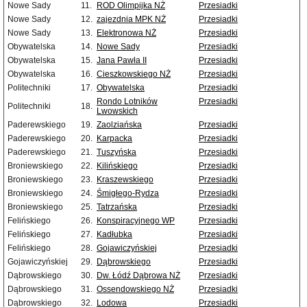
Nowe Sady
11.
ROD Olimpijka NŻ
Przesiadki
Nowe Sady
12.
zajezdnia MPK NŻ
Przesiadki
Nowe Sady
13.
Elektronowa NŻ
Przesiadki
Obywatelska
14.
Nowe Sady
Przesiadki
Obywatelska
15.
Jana Pawła II
Przesiadki
Obywatelska
16.
Cieszkowskiego NŻ
Przesiadki
Politechniki
17.
Obywatelska
Przesiadki
Rondo Lotników
Przesiadki
Politechniki
18.
Lwowskich
Paderewskiego
19.
Zaolziańska
Przesiadki
Paderewskiego
20.
Karpacka
Przesiadki
Paderewskiego
21.
Tuszyńska
Przesiadki
Broniewskiego
22.
Kilińskiego
Przesiadki
Broniewskiego
23.
Kraszewskiego
Przesiadki
Broniewskiego
24.
Śmigłego-Rydza
Przesiadki
Broniewskiego
25.
Tatrzańska
Przesiadki
Felińskiego
26.
Konspiracyjnego WP
Przesiadki
Felińskiego
27.
Kadłubka
Przesiadki
Felińskiego
28.
Gojawiczyńskiej
Przesiadki
Gojawiczyńskiej
29.
Dąbrowskiego
Przesiadki
Dąbrowskiego
30.
Dw. Łódź Dąbrowa NŻ
Przesiadki
Dąbrowskiego
31.
Ossendowskiego NŻ
Przesiadki
Dąbrowskiego
32.
Lodowa
Przesiadki