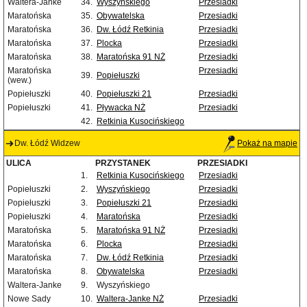
Waltera-Janke
34.
Wyszyńskiego
Przesiadki
Maratońska
35.
Obywatelska
Przesiadki
Maratońska
36.
Dw. Łódź Retkinia
Przesiadki
Maratońska
37.
Plocka
Przesiadki
Maratońska
38.
Maratońska 91 NŻ
Przesiadki
Maratońska
Przesiadki
39.
Popiełuszki
(wew.)
Popiełuszki
40.
Popiełuszki 21
Przesiadki
Popiełuszki
41.
Pływacka NŻ
Przesiadki
42.
Retkinia Kusocińskiego
Dw. Łódź Widzew
Pokaż na mapie
ULICA
PRZYSTANEK
PRZESIADKI
1.
Retkinia Kusocińskiego
Przesiadki
Popiełuszki
2.
Wyszyńskiego
Przesiadki
Popiełuszki
3.
Popiełuszki 21
Przesiadki
Popiełuszki
4.
Maratońska
Przesiadki
Maratońska
5.
Maratońska 91 NŻ
Przesiadki
Maratońska
6.
Plocka
Przesiadki
Maratońska
7.
Dw. Łódź Retkinia
Przesiadki
Maratońska
8.
Obywatelska
Przesiadki
Waltera-Janke
9.
Wyszyńskiego
Nowe Sady
10.
Waltera-Janke NŻ
Przesiadki