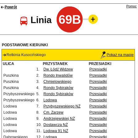
Pomoc
Powrót
69B
Linia
PODSTAWOWE KIERUNKI
Retkinia Kusocińskiego
Pokaż na mapie
ULICA
PRZYSTANEK
PRZESIADKI
1.
Dw. Łódź Widzew
Przesiadki
Puszkina
2.
Rondo Inwalidów
Przesiadki
Puszkina
3.
Chmielowskiego
Przesiadki
Puszkina
4.
Rondo Sybiraków
Przesiadki
Przybyszewskiego
5.
Rondo Sybiraków
Przesiadki
Przybyszewskiego
6.
Lodowa
Przesiadki
Lodowa
7.
Przybyszewskiego NŻ
Przesiadki
Lodowa
8.
Cm. Zarzew
Przesiadki
Lodowa
9.
Andrzejewskiej NŻ
Przesiadki
Lodowa
10.
Dostawcza NŻ
Przesiadki
Lodowa
11.
Lodowa 91 NŻ
Przesiadki
Dąbrowskiego
12.
Lodowa
Przesiadki