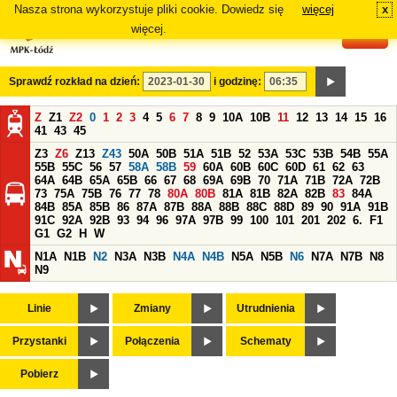
Nasza strona wykorzystuje pliki cookie. Dowiedz się
więcej
x
#
więcej.
Sprawdź rozkład na dzień:
i godzinę:
Z
Z1
Z2
0
1
2
3
4
5
6
7
8
9
10A
10B
11
12
13
14
15
16
41
43
45
Z3
Z6
Z13
Z43
50A
50B
51A
51B
52
53A
53C
53B
54B
55A
55B
55C
56
57
58A
58B
59
60A
60B
60C
60D
61
62
63
64A
64B
65A
65B
66
67
68
69A
69B
70
71A
71B
72A
72B
73
75A
75B
76
77
78
80A
80B
81A
81B
82A
82B
83
84A
84B
85A
85B
86
87A
87B
88A
88B
88C
88D
89
90
91A
91B
91C
92A
92B
93
94
96
97A
97B
99
100
101
201
202
6.
F1
G1
G2
H
W
N1A
N1B
N2
N3A
N3B
N4A
N4B
N5A
N5B
N6
N7A
N7B
N8
N9
Linie
Zmiany
Utrudnienia
Przystanki
Połączenia
Schematy
Pobierz