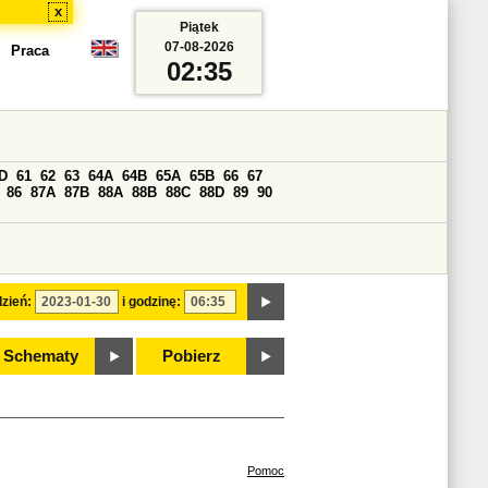
x
Piątek
07-08-2026
Praca
02:35
D
61
62
63
64A
64B
65A
65B
66
67
86
87A
87B
88A
88B
88C
88D
89
90
zień:
i godzinę:
Schematy
Pobierz
Pomoc