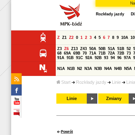
Na
Rozkłady jazdy
Dl
Z
Z1
Z2
0
1
2
3
4
5
6
7
8
9
10A
1
Z3
Z6
Z13
Z43
50A
50B
51A
51B
52
68
69A
69B
70
71A
71B
72A
72B
73
91A
91B
91C
92A
92B
93
94
96
97A
N1A
N1B
N2
N3A
N3B
N4A
N4B
N5A
Start
Rozkłady jazdy
Linie
Lini
Linie
Zmiany
Powrót