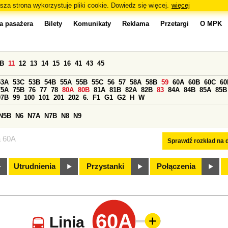
sza strona wykorzystuje pliki cookie. Dowiedz się więcej.
więcej
a pasażera
Bilety
Komunikaty
Reklama
Przetargi
O MPK
0B
11
12
13
14
15
16
41
43
45
53A
53C
53B
54B
55A
55B
55C
56
57
58A
58B
59
60A
60B
60C
60
75A
75B
76
77
78
80A
80B
81A
81B
82A
82B
83
84A
84B
85A
85B
97B
99
100
101
201
202
6.
F1
G1
G2
H
W
N5B
N6
N7A
N7B
N8
N9
a 60A
Sprawdź rozkład na d
Utrudnienia
Przystanki
Połączenia
60A
Linia