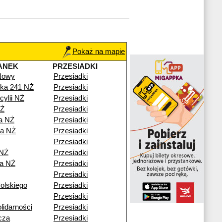
Pokaż na mapie
ANEK
PRZESIADKI
 Nowy
Przesiadki
ka 241 NŻ
Przesiadki
cylii NŻ
Przesiadki
NŻ
Przesiadki
a NŻ
Przesiadki
a NŻ
Przesiadki
Przesiadki
 NŻ
Przesiadki
a NŻ
Przesiadki
Przesiadki
olskiego
Przesiadki
Przesiadki
lidarności
Przesiadki
cza
Przesiadki