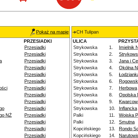
Pokaż na mapie
CH Tulipan
PRZESIADKI
ULICA
PRZYST
Przesiadki
Strykowska
1.
Imielnik
Przesiadki
Strykowska
2.
Strykows
a
Przesiadki
Strykowska
3.
Jana i Ce
Przesiadki
Strykowska
4.
Okólna 
Przesiadki
Strykowska
5.
Łodziank
Przesiadki
Strykowska
6.
Rogowsk
ości
Przesiadki
Strykowska
7.
Herbowa
Przesiadki
Strykowska
8.
Opolska
Przesiadki
Strykowska
9.
Kwarcow
go
Przesiadki
Strykowska
10.
Inflancka
ego NŻ
Przesiadki
Palki
11.
Wojska P
Przesiadki
Palki
12.
Smutna
Przesiadki
Kopcińskiego
13.
Rondo So
Przesiadki
Kopcińskiego
14.
Narutowi