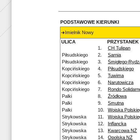
PODSTAWOWE KIERUNKI
Imielnik Nowy
ULICA
PRZYSTANEK
1.
CH Tulipan
Piłsudskiego
2.
Sarnia
Piłsudskiego
3.
Śmigłego-Rydz
Kopcińskiego
4.
Piłsudskiego
Kopcińskiego
5.
Tuwima
Kopcińskiego
6.
Narutowicza
Kopcińskiego
7.
Rondo Solidarn
Palki
8.
Źródłowa
Palki
9.
Smutna
Palki
10.
Wojska Polskie
Strykowska
11.
Wojska Polski
Strykowska
12.
Inflancka
Strykowska
13.
Kwarcowa NŻ
Strykowska
14.
Opolska NŻ