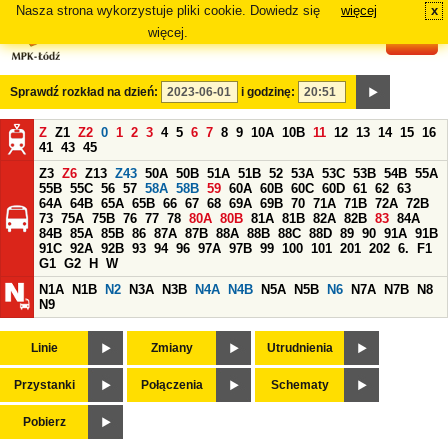
Nasza strona wykorzystuje pliki cookie. Dowiedz się
więcej
x
#
więcej.
Sprawdź rozkład na dzień:
i godzinę:
Z
Z1
Z2
0
1
2
3
4
5
6
7
8
9
10A
10B
11
12
13
14
15
16
41
43
45
Z3
Z6
Z13
Z43
50A
50B
51A
51B
52
53A
53C
53B
54B
55A
55B
55C
56
57
58A
58B
59
60A
60B
60C
60D
61
62
63
64A
64B
65A
65B
66
67
68
69A
69B
70
71A
71B
72A
72B
73
75A
75B
76
77
78
80A
80B
81A
81B
82A
82B
83
84A
84B
85A
85B
86
87A
87B
88A
88B
88C
88D
89
90
91A
91B
91C
92A
92B
93
94
96
97A
97B
99
100
101
201
202
6.
F1
G1
G2
H
W
N1A
N1B
N2
N3A
N3B
N4A
N4B
N5A
N5B
N6
N7A
N7B
N8
N9
Linie
Zmiany
Utrudnienia
Przystanki
Połączenia
Schematy
Pobierz