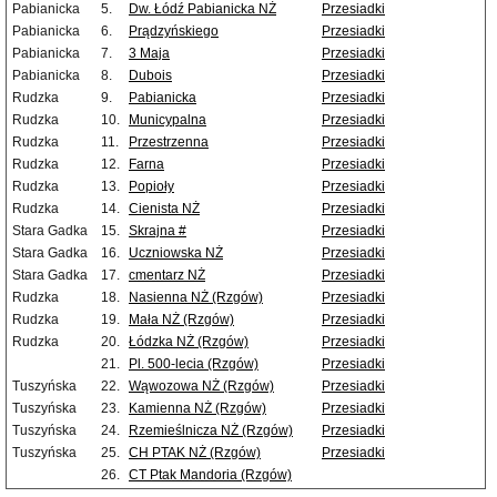
Pabianicka
5.
Dw. Łódź Pabianicka NŻ
Przesiadki
Pabianicka
6.
Prądzyńskiego
Przesiadki
Pabianicka
7.
3 Maja
Przesiadki
Pabianicka
8.
Dubois
Przesiadki
Rudzka
9.
Pabianicka
Przesiadki
Rudzka
10.
Municypalna
Przesiadki
Rudzka
11.
Przestrzenna
Przesiadki
Rudzka
12.
Farna
Przesiadki
Rudzka
13.
Popioły
Przesiadki
Rudzka
14.
Cienista NŻ
Przesiadki
Stara Gadka
15.
Skrajna #
Przesiadki
Stara Gadka
16.
Uczniowska NŻ
Przesiadki
Stara Gadka
17.
cmentarz NŻ
Przesiadki
Rudzka
18.
Nasienna NŻ (Rzgów)
Przesiadki
Rudzka
19.
Mała NŻ (Rzgów)
Przesiadki
Rudzka
20.
Łódzka NŻ (Rzgów)
Przesiadki
21.
Pl. 500-lecia (Rzgów)
Przesiadki
Tuszyńska
22.
Wąwozowa NŻ (Rzgów)
Przesiadki
Tuszyńska
23.
Kamienna NŻ (Rzgów)
Przesiadki
Tuszyńska
24.
Rzemieślnicza NŻ (Rzgów)
Przesiadki
Tuszyńska
25.
CH PTAK NŻ (Rzgów)
Przesiadki
26.
CT Ptak Mandoria (Rzgów)