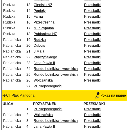
Rudzka
13.
Cienista NŻ
Przesiadki
Rudzka
14.
Popioły
Przesiadki
Rudzka
15.
Farna
Przesiadki
Rudzka
16.
Przestrzenna
Przesiadki
Rudzka
17.
Municypalna
Przesiadki
Rudzka
18.
Pabianicka NŻ
Przesiadki
Pabianicka
19.
Rudzka
Przesiadki
Pabianicka
20.
Dubois
Przesiadki
Pabianicka
21.
3 Maja
Przesiadki
Pabianicka
22.
Prądzyńskiego
Przesiadki
Pabianicka
23.
Jana Pawła II
Przesiadki
Pabianicka
24.
Rondo Lotników Lwowskich
Przesiadki
Pabianicka
25.
Rondo Lotników Lwowskich
Przesiadki
Pabianicka
26.
Wólczańska
Przesiadki
27.
Pl. Niepodległości
CT Ptak Mandoria
Pokaż na mapie
ULICA
PRZYSTANEK
PRZESIADKI
1.
Pl. Niepodległości
Przesiadki
Pabianicka
2.
Wólczańska
Przesiadki
Pabianicka
3.
Rondo Lotników Lwowskich
Przesiadki
Pabianicka
4.
Jana Pawła II
Przesiadki