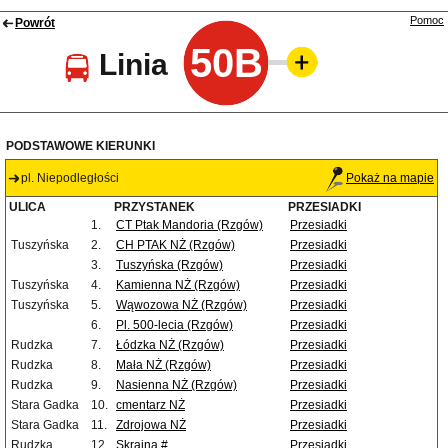
Pomoc
Powrót
50B
Linia
PODSTAWOWE KIERUNKI
pl. Niepodległości
Pokaż na mapie
ULICA
PRZYSTANEK
PRZESIADKI
1.
CT Ptak Mandoria (Rzgów)
Przesiadki
Tuszyńska
2.
CH PTAK NŻ (Rzgów)
Przesiadki
3.
Tuszyńska (Rzgów)
Przesiadki
Tuszyńska
4.
Kamienna NŻ (Rzgów)
Przesiadki
Tuszyńska
5.
Wąwozowa NŻ (Rzgów)
Przesiadki
6.
Pl. 500-lecia (Rzgów)
Przesiadki
Rudzka
7.
Łódzka NŻ (Rzgów)
Przesiadki
Rudzka
8.
Mała NŻ (Rzgów)
Przesiadki
Rudzka
9.
Nasienna NŻ (Rzgów)
Przesiadki
Stara Gadka
10.
cmentarz NŻ
Przesiadki
Stara Gadka
11.
Zdrojowa NŻ
Przesiadki
Rudzka
12.
Skrajna #
Przesiadki