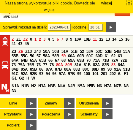
Nasza strona wykorzystuje pliki cookie. Dowiedz się
więcej
x
#
więcej.
Sprawdź rozkład na dzień:
i godzinę:
Z
Z1
Z2
0
1
2
3
4
5
6
7
8
9
10A
10B
11
12
13
14
15
16
41
43
45
Z3
Z6
Z13
Z43
50A
50B
51A
51B
52
53A
53C
53B
54B
55A
55B
55C
56
57
58A
58B
59
60A
60B
60C
60D
61
62
63
64A
64B
65A
65B
66
67
68
69A
69B
70
71A
71B
72A
72B
73
75A
75B
76
77
78
80A
80B
81A
81B
82A
82B
83
84A
84B
85A
85B
86
87A
87B
88A
88B
88C
88D
89
90
91A
91B
91C
92A
92B
93
94
96
97A
97B
99
100
101
201
202
6.
F1
G1
G2
H
W
N1A
N1B
N2
N3A
N3B
N4A
N4B
N5A
N5B
N6
N7A
N7B
N8
N9
Linie
Zmiany
Utrudnienia
Przystanki
Połączenia
Schematy
Pobierz