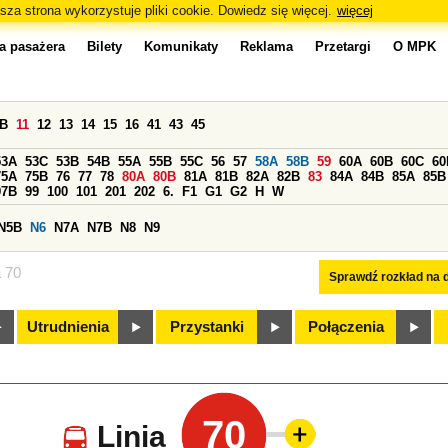
sza strona wykorzystuje pliki cookie. Dowiedz się więcej.
więcej
a pasażera
Bilety
Komunikaty
Reklama
Przetargi
O MPK
0B
11
12
13
14
15
16
41
43
45
53A
53C
53B
54B
55A
55B
55C
56
57
58A
58B
59
60A
60B
60C
60
75A
75B
76
77
78
80A
80B
81A
81B
82A
82B
83
84A
84B
85A
85B
97B
99
100
101
201
202
6.
F1
G1
G2
H
W
N5B
N6
N7A
N7B
N8
N9
a 70
Sprawdź rozkład na d
Utrudnienia
Przystanki
Połączenia
70
Linia