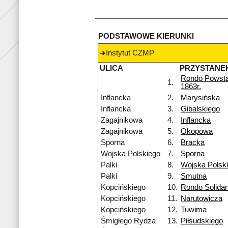
PODSTAWOWE KIERUNKI
Instytut CZMP
ULICA
PRZYSTANE
Rondo Powst
1.
1863r.
Inflancka
2.
Marysińska
Inflancka
3.
Gibalskiego
Zagajnikowa
4.
Inflancka
Zagajnikowa
5.
Okopowa
Sporna
6.
Bracka
Wojska Polskiego
7.
Sporna
Palki
8.
Wojska Polsk
Palki
9.
Smutna
Kopcińskiego
10.
Rondo Solidar
Kopcińskiego
11.
Narutowicza
Kopcińskiego
12.
Tuwima
Śmigłego Rydza
13.
Piłsudskiego