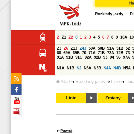
Na
Rozkłady jazdy
Dl
Z
Z1
Z2
0
1
2
3
4
5
6
7
8
9
10A
1
Z3
Z6
Z13
Z43
50A
50B
51A
51B
52
68
69A
69B
70
71A
71B
72A
72B
73
91A
91B
91C
92A
92B
93
94
96
97A
N1A
N1B
N2
N3A
N3B
N4A
N4B
N5A
Start
Rozkłady jazdy
Linie
Lini
Linie
Zmiany
Powrót