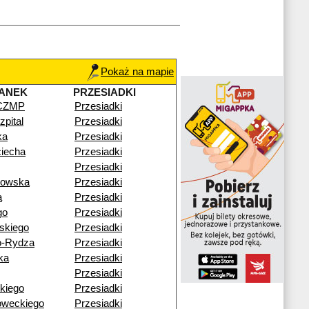
Pokaż na mapie
ANEK
PRZESIADKI
 CZMP
Przesiadki
pital
Przesiadki
ka
Przesiadki
ciecha
Przesiadki
Przesiadki
gowska
Przesiadki
a
Przesiadki
go
Przesiadki
skiego
Przesiadki
o-Rydza
Przesiadki
ka
Przesiadki
Przesiadki
kiego
Przesiadki
oweckiego
Przesiadki