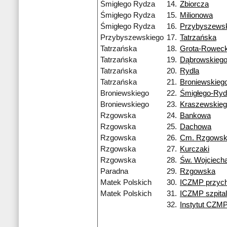
Śmigłego Rydza
14.
Zbiorcza
Śmigłego Rydza
15.
Milionowa
Śmigłego Rydza
16.
Przybyszews
Przybyszewskiego
17.
Tatrzańska
Tatrzańska
18.
Grota-Roweck
Tatrzańska
19.
Dąbrowskieg
Tatrzańska
20.
Rydla
Tatrzańska
21.
Broniewskieg
Broniewskiego
22.
Śmigłego-Ry
Broniewskiego
23.
Kraszewskie
Rzgowska
24.
Bankowa
Rzgowska
25.
Dachowa
Rzgowska
26.
Cm. Rzgows
Rzgowska
27.
Kurczaki
Rzgowska
28.
Św. Wojciech
Paradna
29.
Rzgowska
Matek Polskich
30.
ICZMP przych
Matek Polskich
31.
ICZMP szpital
32.
Instytut CZM