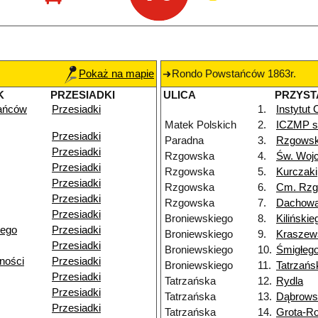
Pokaż na mapie
Rondo Powstańców 1863r.
K
PRZESIADKI
ULICA
PRZYST
ańców
Przesiadki
1.
Instytut
Matek Polskich
2.
ICZMP sz
Przesiadki
Paradna
3.
Rzgows
Przesiadki
Rzgowska
4.
Św. Woj
Przesiadki
Rzgowska
5.
Kurczaki
Przesiadki
Rzgowska
6.
Cm. Rz
Przesiadki
Rzgowska
7.
Dachow
Przesiadki
Broniewskiego
8.
Kilińskie
iego
Przesiadki
Broniewskiego
9.
Kraszew
Przesiadki
Broniewskiego
10.
Śmigłeg
ności
Przesiadki
Broniewskiego
11.
Tatrzańs
Przesiadki
Tatrzańska
12.
Rydla
Przesiadki
Tatrzańska
13.
Dąbrows
Przesiadki
Tatrzańska
14.
Grota-R