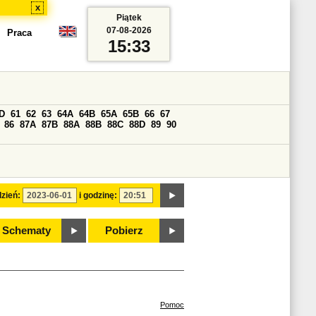
x
Piątek
07-08-2026
Praca
15:33
D
61
62
63
64A
64B
65A
65B
66
67
86
87A
87B
88A
88B
88C
88D
89
90
zień:
i godzinę:
Schematy
Pobierz
Pomoc