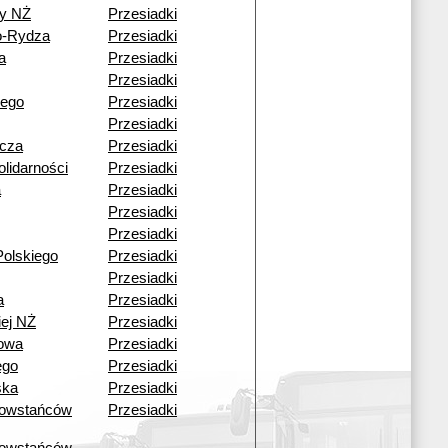
y NŻ
Przesiadki
o-Rydza
Przesiadki
a
Przesiadki
Przesiadki
iego
Przesiadki
Przesiadki
icza
Przesiadki
lidarności
Przesiadki
a
Przesiadki
Przesiadki
Przesiadki
olskiego
Przesiadki
Przesiadki
a
Przesiadki
iej NŻ
Przesiadki
kowa
Przesiadki
ego
Przesiadki
ska
Przesiadki
owstańców
Przesiadki