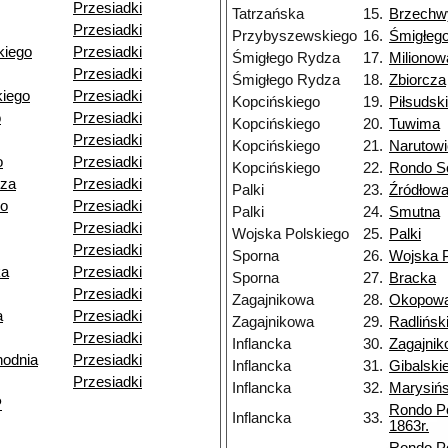
Przesiadki
Tatrzańska
15.
Brzechw
Przesiadki
Przybyszewskiego
16.
Śmigłeg
kiego
Przesiadki
Śmigłego Rydza
17.
Milionow
Przesiadki
Śmigłego Rydza
18.
Zbiorcza
iego
Przesiadki
Kopcińskiego
19.
Piłsudsk
o
Przesiadki
Kopcińskiego
20.
Tuwima
Przesiadki
Kopcińskiego
21.
Narutow
o
Przesiadki
Kopcińskiego
22.
Rondo So
dza
Przesiadki
Palki
23.
Źródłow
go
Przesiadki
Palki
24.
Smutna
Przesiadki
Wojska Polskiego
25.
Palki
Przesiadki
Sporna
26.
Wojska P
ka
Przesiadki
Sporna
27.
Bracka
Przesiadki
Zagajnikowa
28.
Okopow
a
Przesiadki
Zagajnikowa
29.
Radlińsk
Przesiadki
Inflancka
30.
Zagajni
odnia
Przesiadki
Inflancka
31.
Gibalski
Przesiadki
Inflancka
32.
Marysiń
P
Rondo P
Inflancka
33.
1863r.