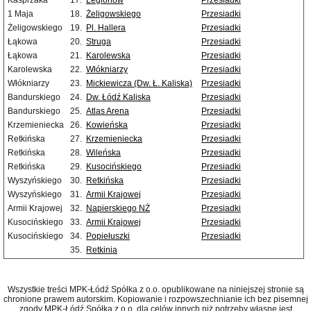
Kasprzaka
17.
Legionów
Przesiadki
1 Maja
18.
Żeligowskiego
Przesiadki
Żeligowskiego
19.
Pl. Hallera
Przesiadki
Łąkowa
20.
Struga
Przesiadki
Łąkowa
21.
Karolewska
Przesiadki
Karolewska
22.
Włókniarzy
Przesiadki
Włókniarzy
23.
Mickiewicza (Dw. Ł. Kaliska)
Przesiadki
Bandurskiego
24.
Dw. Łódź Kaliska
Przesiadki
Bandurskiego
25.
Atlas Arena
Przesiadki
Krzemieniecka
26.
Kowieńska
Przesiadki
Retkińska
27.
Krzemieniecka
Przesiadki
Retkińska
28.
Wileńska
Przesiadki
Retkińska
29.
Kusocińskiego
Przesiadki
Wyszyńskiego
30.
Retkińska
Przesiadki
Wyszyńskiego
31.
Armii Krajowej
Przesiadki
Armii Krajowej
32.
Napierskiego NŻ
Przesiadki
Kusocińskiego
33.
Armii Krajowej
Przesiadki
Kusocińskiego
34.
Popiełuszki
Przesiadki
35.
Retkinia
Wszystkie treści MPK-Łódź Spółka z o.o. opublikowane na niniejszej stronie są
chronione prawem autorskim. Kopiowanie i rozpowszechnianie ich bez pisemnej
zgody MPK-Łódź Spółka z o.o. dla celów innych niż potrzeby własne jest