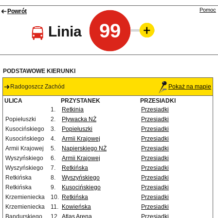
Pomoc
Powrót
99
Linia
PODSTAWOWE KIERUNKI
Radogoszcz Zachód
Pokaż na mapie
ULICA
PRZYSTANEK
PRZESIADKI
1.
Retkinia
Przesiadki
Popiełuszki
2.
Pływacka NŻ
Przesiadki
Kusocińskiego
3.
Popiełuszki
Przesiadki
Kusocińskiego
4.
Armii Krajowej
Przesiadki
Armii Krajowej
5.
Napierskiego NŻ
Przesiadki
Wyszyńskiego
6.
Armii Krajowej
Przesiadki
Wyszyńskiego
7.
Retkińska
Przesiadki
Retkińska
8.
Wyszyńskiego
Przesiadki
Retkińska
9.
Kusocińskiego
Przesiadki
Krzemieniecka
10.
Retkińska
Przesiadki
Krzemieniecka
11.
Kowieńska
Przesiadki
Bandurskiego
12.
Atlas Arena
Przesiadki