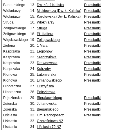
Bandurskiego
13.
Dw. Łódź Kaliska
Przesiadki
Włókniarzy
14.
Mickiewicza (Dw. Ł. Kaliska)
Przesiadki
Włókniarzy
15.
Karolewska (Dw. Ł. Kaliska)
Przesiadki
Struga
16.
Włókniarzy
Przesiadki
Żeligowskiego
17.
Struga
Przesiadki
Żeligowskiego
18.
Pl. Hallera
Przesiadki
Więckowskiego
19.
Żeligowskiego
Przesiadki
Zielona
20.
1 Maja
Przesiadki
Kasprzaka
21.
Legionów
Przesiadki
Kasprzaka
22.
Srebrzyńska
Przesiadki
Kasprzaka
23.
Drewnowska
Przesiadki
Kasprzaka
24.
Kutrzeby
Przesiadki
Klonowa
25.
Lutomierska
Przesiadki
Klonowa
26.
Limanowskiego
Przesiadki
Hipoteczna
27.
Olsztyńska
Hipoteczna
28.
Pojezierska
Pojezierska
29.
Sierakowskiego
Przesiadki
Zgierska
30.
Julianowska
Przesiadki
Zgierska
31.
Biegańskiego
Przesiadki
Liściasta
32.
Cm. Radogoszcz
Przesiadki
Liściasta
33.
Czereśniowa NŻ
Liściasta
34.
Liściasta 72 NŻ