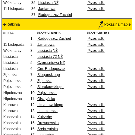
Włókniarzy
35.
Liściasta NŻ
Przesiadki
11 Listopada
36.
Jantarowa
Przesiadki
37.
Radogoszcz Zachód
Retkinia
Pokaż na mapie
ULICA
PRZYSTANEK
PRZESIADKI
1.
Radogoszcz Zachód
Przesiadki
11 Listopada
2.
Jantarowa
Przesiadki
Włókniarzy
3.
Liściasta NŻ
Przesiadki
Liściasta
4.
Liściasta 72 NŻ
Liściasta
5.
Czereśniowa NŻ
Liściasta
6.
Cm. Radogoszcz
Przesiadki
Zgierska
7.
Biegańskiego
Przesiadki
Pojezierska
8.
Zgierska
Przesiadki
Pojezierska
9.
Sierakowskiego
Przesiadki
Hipoteczna
10.
Pojezierska
Hipoteczna
11.
Olsztyńska
Klonowa
12.
Limanowskiego
Przesiadki
Klonowa
13.
Lutomierska
Przesiadki
Kasprzaka
14.
Kutrzeby
Przesiadki
Kasprzaka
15.
Drewnowska
Przesiadki
Kasprzaka
16.
Srebrzyńska
Przesiadki