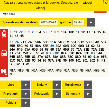
Nasza strona wykorzystuje pliki cookie. Dowiedz się
więcej
x
#
więcej.
Sprawdź rozkład na dzień:
i godzinę:
Z
Z1
Z2
0
1
2
3
4
5
6
7
8
9
10A
10B
11
12
13
14
15
16
41
43
45
Z3
Z6
Z13
Z43
50A
50B
51A
51B
52
53A
53C
53B
54B
55A
55B
55C
56
57
58A
58B
59
60A
60B
60C
60D
61
62
63
64A
64B
65A
65B
66
67
68
69A
69B
70
71A
71B
72A
72B
73
75A
75B
76
77
78
80A
80B
81A
81B
82A
82B
83
84A
84B
85A
85B
86
87A
87B
88A
88B
88C
88D
89
90
91A
91B
91C
92A
92B
93
94
96
97A
97B
99
100
101
201
202
6.
F1
G1
G2
H
W
N1A
N1B
N2
N3A
N3B
N4A
N4B
N5A
N5B
N6
N7A
N7B
N8
N9
Linie
Zmiany
Utrudnienia
Przystanki
Połączenia
Schematy
Pobierz