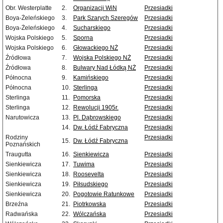
Obr. Westerplatte
2.
Organizacji WiN
Przesiadki
Boya-Żeleńskiego
3.
Park Szarych Szeregów
Przesiadki
Boya-Żeleńskiego
4.
Sucharskiego
Przesiadki
Wojska Polskiego
5.
Sporna
Przesiadki
Wojska Polskiego
6.
Głowackiego NŻ
Przesiadki
Źródłowa
7.
Wojska Polskiego NŻ
Przesiadki
Źródłowa
8.
Bulwary Nad Łódką NŻ
Przesiadki
Północna
9.
Kamińskiego
Przesiadki
Północna
10.
Sterlinga
Przesiadki
Sterlinga
11.
Pomorska
Przesiadki
Sterlinga
12.
Rewolucji 1905r.
Przesiadki
Narutowicza
13.
Pl. Dąbrowskiego
Przesiadki
14.
Dw. Łódź Fabryczna
Przesiadki
Rodziny
Przesiadki
15.
Dw. Łódź Fabryczna
Poznańskich
Traugutta
16.
Sienkiewicza
Przesiadki
Sienkiewicza
17.
Tuwima
Przesiadki
Sienkiewicza
18.
Roosevelta
Przesiadki
Sienkiewicza
19.
Piłsudskiego
Przesiadki
Sienkiewicza
20.
Pogotowie Ratunkowe
Przesiadki
Brzeźna
21.
Piotrkowska
Przesiadki
Radwańska
22.
Wólczańska
Przesiadki