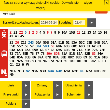
Nasza strona wykorzystuje pliki cookie. Dowiedz się
więcej
x
#
więcej.
Sprawdź rozkład na dzień:
i godzinę:
Z
Z1
Z2
0
1
2
3
4
5
6
7
8
9
10A
10B
11
12
13
14
15
16
41
43
45
Z3
Z6
Z13
Z43
50A
50B
51A
51B
52
53A
53C
53B
54B
55A
55B
55C
56
57
58A
58B
59
60A
60B
60C
60D
61
62
63
64A
64B
65A
65B
66
67
68
69A
69B
70
71A
71B
72A
72B
73
75A
75B
76
77
78
80A
80B
81A
81B
82A
82B
83
84A
84B
85A
85B
86
87A
87B
88A
88B
88C
88D
89
90
91A
91B
91C
92A
92B
93
94
96
97A
97B
99
100
101
201
202
6.
F1
G1
G2
H
W
N1A
N1B
N2
N3A
N3B
N4A
N4B
N5A
N5B
N6
N7A
N7B
N8
N9
Linie
Zmiany
Utrudnienia
Przystanki
Połączenia
Schematy
Pobierz