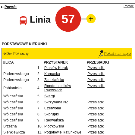
Pomoc
Powrót
57
Linia
PODSTAWOWE KIERUNKI
Dw. Północny
Pokaż na mapie
ULICA
PRZYSTANEK
PRZESIADKI
1.
Piastów Kurak
Przesiadki
Paderewskiego
2.
Karpacka
Przesiadki
Paderewskiego
3.
Zaolziańska
Przesiadki
Rondo Lotników
Przesiadki
Pabianicka
4.
Lwowskich
Wólczańska
5.
Skargi
Wólczańska
6.
Skrzywana NŻ
Przesiadki
Wólczańska
7.
Czerwona
Przesiadki
Wólczańska
8.
Skorupki
Przesiadki
Wólczańska
9.
Radwańska
Przesiadki
Brzeźna
10.
Piotrkowska
Przesiadki
Sienkiewicza
11.
Pogotowie Ratunkowe
Przesiadki