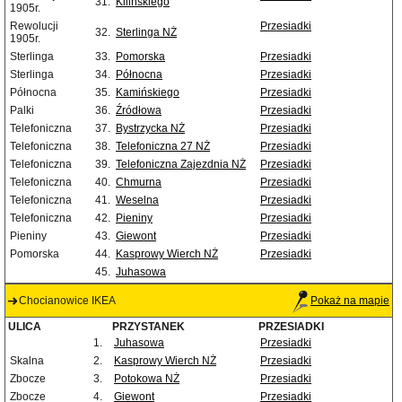
31.
Kilińskiego
1905r.
Rewolucji
Przesiadki
32.
Sterlinga NŻ
1905r.
Sterlinga
33.
Pomorska
Przesiadki
Sterlinga
34.
Północna
Przesiadki
Północna
35.
Kamińskiego
Przesiadki
Palki
36.
Źródłowa
Przesiadki
Telefoniczna
37.
Bystrzycka NŻ
Przesiadki
Telefoniczna
38.
Telefoniczna 27 NŻ
Przesiadki
Telefoniczna
39.
Telefoniczna Zajezdnia NŻ
Przesiadki
Telefoniczna
40.
Chmurna
Przesiadki
Telefoniczna
41.
Weselna
Przesiadki
Telefoniczna
42.
Pieniny
Przesiadki
Pieniny
43.
Giewont
Przesiadki
Pomorska
44.
Kasprowy Wierch NŻ
Przesiadki
45.
Juhasowa
Chocianowice IKEA
Pokaż na mapie
ULICA
PRZYSTANEK
PRZESIADKI
1.
Juhasowa
Przesiadki
Skalna
2.
Kasprowy Wierch NŻ
Przesiadki
Zbocze
3.
Potokowa NŻ
Przesiadki
Zbocze
4.
Giewont
Przesiadki