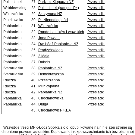
Politechniki
27.
Park im. Klepacza NŻ
Przesiadki
Wróblewskiego
28.
Politechniki (kampus PŁ)
Przesiadki
Wólczańska
29.
Skrzywana NŻ
Przesiadki
Piotrkowska
30.
Pl. Niepodległości
Przesiadki
Pabianicka
31.
Wólczańska
Przesiadki
Pabianicka
32.
Rondo Lotników Lwowskich
Przesiadki
Pabianicka
33.
Jana Pawła II
Przesiadki
Pabianicka
34.
Dw. Łódź Pabianicka NŻ
Przesiadki
Pabianicka
35.
Prądzyńskiego
Przesiadki
Pabianicka
36.
3 Maja
Przesiadki
Pabianicka
37.
Dubois
Starorudzka
38.
Pabianicka NŻ
Przesiadki
Starorudzka
39.
Demokratyczna
Przesiadki
Rudzka
40.
Przestrzenna
Przesiadki
Rudzka
41.
Municypalna
Przesiadki
Rudzka
42.
Pabianicka NŻ
Przesiadki
Pabianicka
43.
Chocianowicka
Przesiadki
Pabianicka
44.
Długa
Przesiadki
45.
Chocianowice IKEA
Wszystkie treści MPK-Łódź Spółka z o.o. opublikowane na niniejszej stronie są
chronione prawem autorskim. Kopiowanie i rozpowszechnianie ich bez pisemnej