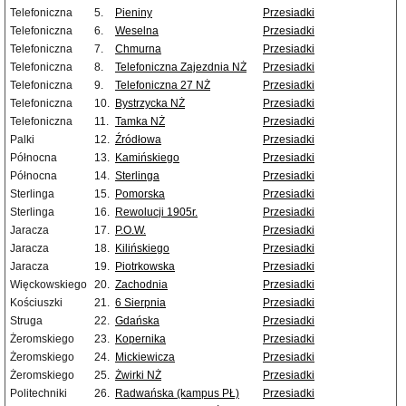
Telefoniczna
5.
Pieniny
Przesiadki
Telefoniczna
6.
Weselna
Przesiadki
Telefoniczna
7.
Chmurna
Przesiadki
Telefoniczna
8.
Telefoniczna Zajezdnia NŻ
Przesiadki
Telefoniczna
9.
Telefoniczna 27 NŻ
Przesiadki
Telefoniczna
10.
Bystrzycka NŻ
Przesiadki
Telefoniczna
11.
Tamka NŻ
Przesiadki
Palki
12.
Źródłowa
Przesiadki
Północna
13.
Kamińskiego
Przesiadki
Północna
14.
Sterlinga
Przesiadki
Sterlinga
15.
Pomorska
Przesiadki
Sterlinga
16.
Rewolucji 1905r.
Przesiadki
Jaracza
17.
P.O.W.
Przesiadki
Jaracza
18.
Kilińskiego
Przesiadki
Jaracza
19.
Piotrkowska
Przesiadki
Więckowskiego
20.
Zachodnia
Przesiadki
Kościuszki
21.
6 Sierpnia
Przesiadki
Struga
22.
Gdańska
Przesiadki
Żeromskiego
23.
Kopernika
Przesiadki
Żeromskiego
24.
Mickiewicza
Przesiadki
Żeromskiego
25.
Żwirki NŻ
Przesiadki
Politechniki
26.
Radwańska (kampus PŁ)
Przesiadki