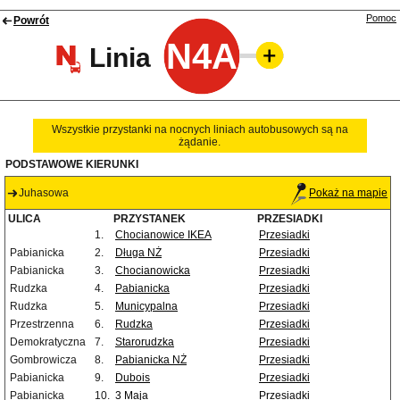
Pomoc
Powrót
N4A
Linia
Wszystkie przystanki na nocnych liniach autobusowych są na
żądanie.
PODSTAWOWE KIERUNKI
Juhasowa
Pokaż na mapie
ULICA
PRZYSTANEK
PRZESIADKI
1.
Chocianowice IKEA
Przesiadki
Pabianicka
2.
Długa NŻ
Przesiadki
Pabianicka
3.
Chocianowicka
Przesiadki
Rudzka
4.
Pabianicka
Przesiadki
Rudzka
5.
Municypalna
Przesiadki
Przestrzenna
6.
Rudzka
Przesiadki
Demokratyczna
7.
Starorudzka
Przesiadki
Gombrowicza
8.
Pabianicka NŻ
Przesiadki
Pabianicka
9.
Dubois
Przesiadki
Pabianicka
10.
3 Maja
Przesiadki