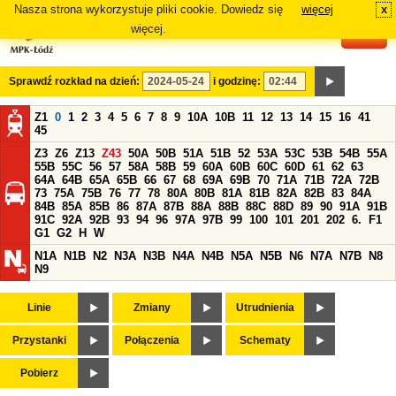
Nasza strona wykorzystuje pliki cookie. Dowiedz się
więcej
x
#
więcej.
Sprawdź rozkład na dzień:
i godzinę:
Z1
0
1
2
3
4
5
6
7
8
9
10A
10B
11
12
13
14
15
16
41
45
Z3
Z6
Z13
Z43
50A
50B
51A
51B
52
53A
53C
53B
54B
55A
55B
55C
56
57
58A
58B
59
60A
60B
60C
60D
61
62
63
64A
64B
65A
65B
66
67
68
69A
69B
70
71A
71B
72A
72B
73
75A
75B
76
77
78
80A
80B
81A
81B
82A
82B
83
84A
84B
85A
85B
86
87A
87B
88A
88B
88C
88D
89
90
91A
91B
91C
92A
92B
93
94
96
97A
97B
99
100
101
201
202
6.
F1
G1
G2
H
W
N1A
N1B
N2
N3A
N3B
N4A
N4B
N5A
N5B
N6
N7A
N7B
N8
N9
Linie
Zmiany
Utrudnienia
Przystanki
Połączenia
Schematy
Pobierz