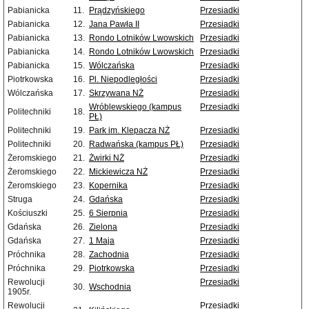
Pabianicka
11.
Prądzyńskiego
Przesiadki
Pabianicka
12.
Jana Pawła II
Przesiadki
Pabianicka
13.
Rondo Lotników Lwowskich
Przesiadki
Pabianicka
14.
Rondo Lotników Lwowskich
Przesiadki
Pabianicka
15.
Wólczańska
Przesiadki
Piotrkowska
16.
Pl. Niepodległości
Przesiadki
Wólczańska
17.
Skrzywana NŻ
Przesiadki
Wróblewskiego (kampus
Przesiadki
Politechniki
18.
PŁ)
Politechniki
19.
Park im. Klepacza NŻ
Przesiadki
Politechniki
20.
Radwańska (kampus PŁ)
Przesiadki
Żeromskiego
21.
Żwirki NŻ
Przesiadki
Żeromskiego
22.
Mickiewicza NŻ
Przesiadki
Żeromskiego
23.
Kopernika
Przesiadki
Struga
24.
Gdańska
Przesiadki
Kościuszki
25.
6 Sierpnia
Przesiadki
Gdańska
26.
Zielona
Przesiadki
Gdańska
27.
1 Maja
Przesiadki
Próchnika
28.
Zachodnia
Przesiadki
Próchnika
29.
Piotrkowska
Przesiadki
Rewolucji
Przesiadki
30.
Wschodnia
1905r.
Rewolucji
Przesiadki