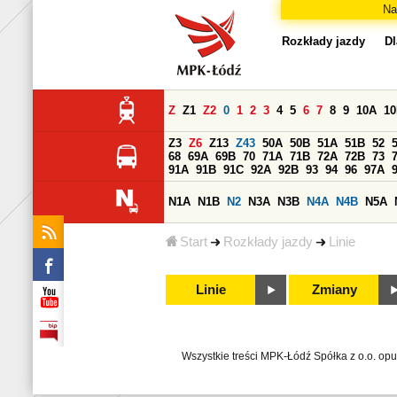
Na
Rozkłady jazdy
Dl
Z
Z1
Z2
0
1
2
3
4
5
6
7
8
9
10A
1
Z3
Z6
Z13
Z43
50A
50B
51A
51B
52
68
69A
69B
70
71A
71B
72A
72B
73
91A
91B
91C
92A
92B
93
94
96
97A
N1A
N1B
N2
N3A
N3B
N4A
N4B
N5A
Start
Rozkłady jazdy
Linie
Linie
Zmiany
Wszystkie treści MPK-Łódź Spółka z o.o. op