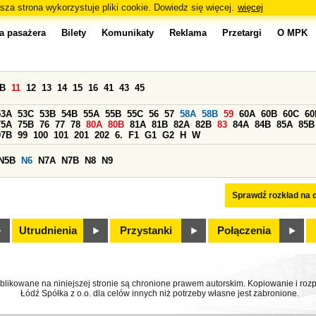
sza strona wykorzystuje pliki cookie. Dowiedz się więcej.
więcej
a pasażera
Bilety
Komunikaty
Reklama
Przetargi
O MPK
0B
11
12
13
14
15
16
41
43
45
53A
53C
53B
54B
55A
55B
55C
56
57
58A
58B
59
60A
60B
60C
60
75A
75B
76
77
78
80A
80B
81A
81B
82A
82B
83
84A
84B
85A
85B
97B
99
100
101
201
202
6.
F1
G1
G2
H
W
N5B
N6
N7A
N7B
N8
N9
Sprawdź rozkład na d
Utrudnienia
Przystanki
Połączenia
ublikowane na niniejszej stronie są chronione prawem autorskim. Kopiowanie i r
Łódź Spółka z o.o. dla celów innych niż potrzeby własne jest zabronione.