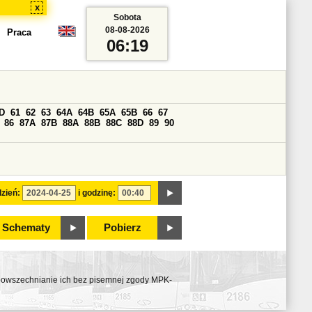
x
Sobota
08-08-2026
Praca
06:19
D
61
62
63
64A
64B
65A
65B
66
67
86
87A
87B
88A
88B
88C
88D
89
90
zień:
i godzinę:
Schematy
Pobierz
ozpowszechnianie ich bez pisemnej zgody MPK-