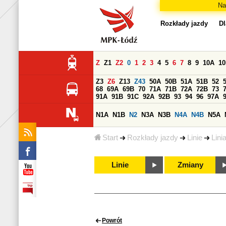
Na
Rozkłady jazdy
Dl
Z
Z1
Z2
0
1
2
3
4
5
6
7
8
9
10A
1
Z3
Z6
Z13
Z43
50A
50B
51A
51B
52
68
69A
69B
70
71A
71B
72A
72B
73
91A
91B
91C
92A
92B
93
94
96
97A
N1A
N1B
N2
N3A
N3B
N4A
N4B
N5A
Start
Rozkłady jazdy
Linie
Lini
Linie
Zmiany
Powrót