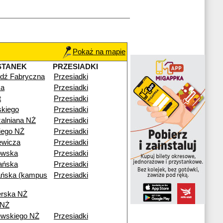
Pokaż na mapie
STANEK
PRZESIADKI
dź Fabryczna
Przesiadki
a
Przesiadki
t
Przesiadki
skiego
Przesiadki
alniana NŻ
Przesiadki
kiego NŻ
Przesiadki
ewicza
Przesiadki
owska
Przesiadki
ańska
Przesiadki
ńska (kampus
Przesiadki
erska NŻ
 NŻ
ewskiego NŻ
Przesiadki