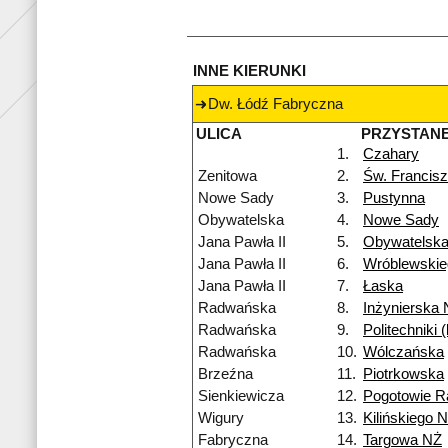
INNE KIERUNKI
Dw. Łódź Fabryczna
ULICA
PRZYSTAN
1.
Czahary
Zenitowa
2.
Św. Francis
Nowe Sady
3.
Pustynna
Obywatelska
4.
Nowe Sady
Jana Pawła II
5.
Obywatelsk
Jana Pawła II
6.
Wróblewskie
Jana Pawła II
7.
Łaska
Radwańska
8.
Inżynierska
Radwańska
9.
Politechniki
Radwańska
10.
Wólczańska
Brzeźna
11.
Piotrkowska
Sienkiewicza
12.
Pogotowie R
Wigury
13.
Kilińskiego 
Fabryczna
14.
Targowa NŻ