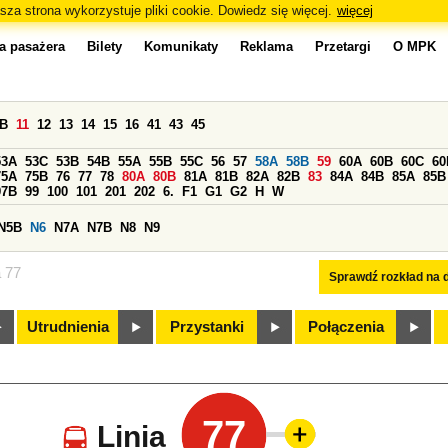
sza strona wykorzystuje pliki cookie. Dowiedz się więcej.
więcej
a pasażera
Bilety
Komunikaty
Reklama
Przetargi
O MPK
0B
11
12
13
14
15
16
41
43
45
53A
53C
53B
54B
55A
55B
55C
56
57
58A
58B
59
60A
60B
60C
60
75A
75B
76
77
78
80A
80B
81A
81B
82A
82B
83
84A
84B
85A
85B
97B
99
100
101
201
202
6.
F1
G1
G2
H
W
N5B
N6
N7A
N7B
N8
N9
a 77
Sprawdź rozkład na d
Utrudnienia
Przystanki
Połączenia
77
Linia