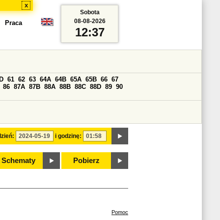
x
Sobota
08-08-2026
Praca
12:37
D
61
62
63
64A
64B
65A
65B
66
67
86
87A
87B
88A
88B
88C
88D
89
90
zień:
i godzinę:
Schematy
Pobierz
Pomoc