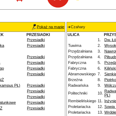
Pokaż na mapie
Czahary
EK
PRZESIADKI
ULICA
PRZY
Przesiadki
1.
Dw. Łó
zka
Przesiadki
Tuwima
2.
Wysok
Przędzalniana
3.
Nawro
Przesiadki
Przędzalniana
4.
Piłsud
a
Przesiadki
Fabryczna
5.
Przędz
go
Przesiadki
Fabryczna
6.
Kilińs
Przesiadki
Abramowskiego
7.
Sienki
 NŻ
Brzeźna
8.
Piotrk
 (kampus PŁ)
Przesiadki
Radwańska
9.
Wólcz
Przesiadki
Radwa
Politechniki
10.
PŁ)
Przesiadki
Rembielińskiego
11.
Inżyni
atunkowe
Przesiadki
Proletariacka
12.
Sowia
NŻ
Przesiadki
Proletariacka
13.
Wróbl