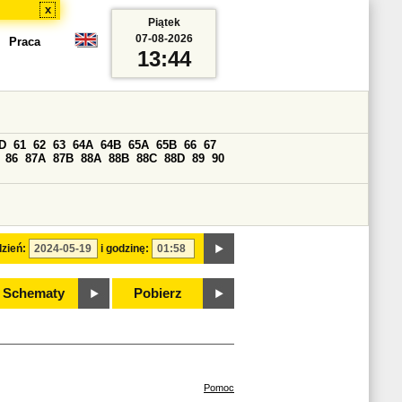
x
Piątek
07-08-2026
Praca
13:44
D
61
62
63
64A
64B
65A
65B
66
67
86
87A
87B
88A
88B
88C
88D
89
90
zień:
i godzinę:
Schematy
Pobierz
Pomoc