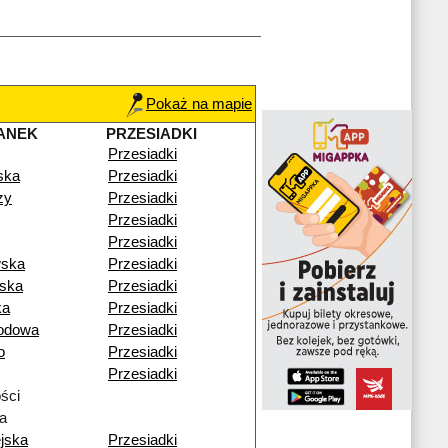
Pokaż na mapie
ANEK
PRZESIADKI
Przesiadki
ska
Przesiadki
zy
Przesiadki
Przesiadki
Przesiadki
ska
Przesiadki
ńska
Przesiadki
ka
Przesiadki
odowa
Przesiadki
o
Przesiadki
Przesiadki
ści
a
jska
Przesiadki