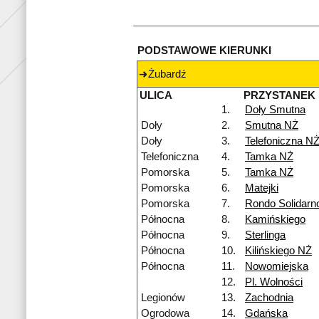
PODSTAWOWE KIERUNKI
Żubardź
ULICA
PRZYSTANEK
1.
Doły Smutna
Doły
2.
Smutna NŻ
Doły
3.
Telefoniczna N
Telefoniczna
4.
Tamka NŻ
Pomorska
5.
Tamka NŻ
Pomorska
6.
Matejki
Pomorska
7.
Rondo Solidarn
Północna
8.
Kamińskiego
Północna
9.
Sterlinga
Północna
10.
Kilińskiego NŻ
Północna
11.
Nowomiejska
12.
Pl. Wolności
Legionów
13.
Zachodnia
Ogrodowa
14.
Gdańska