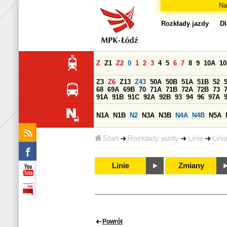
Na
Rozkłady jazdy
Dl
Z
Z1
Z2
0
1
2
3
4
5
6
7
8
9
10A
1
Z3
Z6
Z13
Z43
50A
50B
51A
51B
52
68
69A
69B
70
71A
71B
72A
72B
73
91A
91B
91C
92A
92B
93
94
96
97A
N1A
N1B
N2
N3A
N3B
N4A
N4B
N5A
Start
Rozkłady jazdy
Linie
Lini
Linie
Zmiany
Powrót