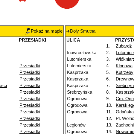
Pokaż na mapie
Doły Smutna
PRZESIADKI
ULICA
PRZYST
1.
Żubardź
Inowrocławska
2.
Lutomier
Ż
Lutomierska
3.
Włókniar
Przesiadki
Lutomierska
4.
Klonowa
Przesiadki
Kasprzaka
5.
Kutrzeby
Przesiadki
Kasprzaka
6.
Drewnow
ości
Przesiadki
Kasprzaka
7.
Srebrzy
Przesiadki
Srebrzyńska
8.
Kasprza
Przesiadki
Ogrodowa
9.
Cm. Ogr
Przesiadki
Ogrodowa
10.
Karskieg
Przesiadki
Ogrodowa
11.
Gdańska
Przesiadki
12.
Pl. Wolno
Przesiadki
Legionów
13.
Zachodni
Przesiadki
Ogrodowa
14.
Nowomie