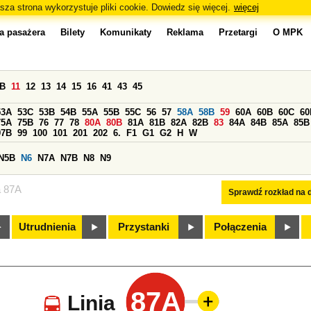
sza strona wykorzystuje pliki cookie. Dowiedz się więcej.
więcej
a pasażera
Bilety
Komunikaty
Reklama
Przetargi
O MPK
0B
11
12
13
14
15
16
41
43
45
53A
53C
53B
54B
55A
55B
55C
56
57
58A
58B
59
60A
60B
60C
60
75A
75B
76
77
78
80A
80B
81A
81B
82A
82B
83
84A
84B
85A
85B
97B
99
100
101
201
202
6.
F1
G1
G2
H
W
N5B
N6
N7A
N7B
N8
N9
a 87A
Sprawdź rozkład na d
Utrudnienia
Przystanki
Połączenia
87A
Linia