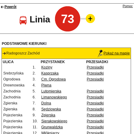
Pomoc
Powrót
73
Linia
PODSTAWOWE KIERUNKI
Radogoszcz Zachód
Pokaż na mapie
ULICA
PRZYSTANEK
PRZESIADKI
1.
Koziny
Przesiadki
Srebrzyńska
2.
Kasprzaka
Przesiadki
Ogrodowa
3.
Cm. Ogrodowa
Przesiadki
Drewnowska
4.
Piwna
Zachodnia
5.
Lutomierska
Przesiadki
Zachodnia
6.
Limanowskiego
Przesiadki
Zgierska
7.
Dolna
Przesiadki
Zgierska
8.
Sędziowska
Przesiadki
Pojezierska
9.
Zgierska
Przesiadki
Pojezierska
10.
Sierakowskiego
Przesiadki
Pojezierska
11.
Grunwaldzka
Przesiadki
Pojezierska
12.
Włókniarzy
Przesiadki