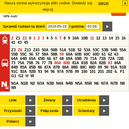
Nasza strona wykorzystuje pliki cookie. Dowiedz się
więcej
x
#
więcej.
Sprawdź rozkład na dzień:
i godzinę:
Z
Z1
Z2
0
1
2
3
4
5
6
7
8
9
10A
10B
11
12
13
14
15
16
41
43
45
Z3
Z6
Z13
Z43
50A
50B
51A
51B
52
53A
53C
53B
54B
55A
55B
55C
56
57
58A
58B
59
60A
60B
60C
60D
61
62
63
64A
64B
65A
65B
66
67
68
69A
69B
70
71A
71B
72A
72B
73
75A
75B
76
77
78
80A
80B
81A
81B
82A
82B
83
84A
84B
85A
85B
86
87A
87B
88A
88B
88C
88D
89
90
91A
91B
91C
92A
92B
93
94
96
97A
97B
99
100
101
201
202
6.
F1
G1
G2
H
W
N1A
N1B
N2
N3A
N3B
N4A
N4B
N5A
N5B
N6
N7A
N7B
N8
N9
Linie
Zmiany
Utrudnienia
Przystanki
Połączenia
Schematy
Pobierz