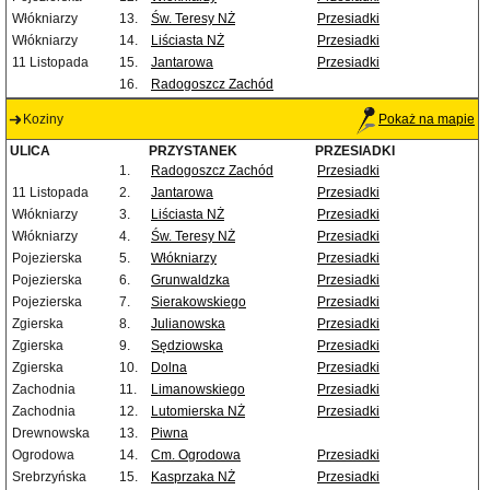
Włókniarzy
13.
Św. Teresy NŻ
Przesiadki
Włókniarzy
14.
Liściasta NŻ
Przesiadki
11 Listopada
15.
Jantarowa
Przesiadki
16.
Radogoszcz Zachód
Koziny
Pokaż na mapie
ULICA
PRZYSTANEK
PRZESIADKI
1.
Radogoszcz Zachód
Przesiadki
11 Listopada
2.
Jantarowa
Przesiadki
Włókniarzy
3.
Liściasta NŻ
Przesiadki
Włókniarzy
4.
Św. Teresy NŻ
Przesiadki
Pojezierska
5.
Włókniarzy
Przesiadki
Pojezierska
6.
Grunwaldzka
Przesiadki
Pojezierska
7.
Sierakowskiego
Przesiadki
Zgierska
8.
Julianowska
Przesiadki
Zgierska
9.
Sędziowska
Przesiadki
Zgierska
10.
Dolna
Przesiadki
Zachodnia
11.
Limanowskiego
Przesiadki
Zachodnia
12.
Lutomierska NŻ
Przesiadki
Drewnowska
13.
Piwna
Ogrodowa
14.
Cm. Ogrodowa
Przesiadki
Srebrzyńska
15.
Kasprzaka NŻ
Przesiadki