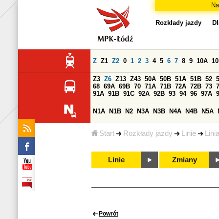
Na
Rozkłady jazdy
Dl
Z
Z1
Z2
0
1
2
3
4
5
6
7
8
9
10A
1
Z3
Z6
Z13
Z43
50A
50B
51A
51B
52
68
69A
69B
70
71A
71B
72A
72B
73
91A
91B
91C
92A
92B
93
94
96
97A
N1A
N1B
N2
N3A
N3B
N4A
N4B
N5A
Start
Rozkłady jazdy
Linie
Lini
Linie
Zmiany
Powrót