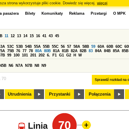
sza strona wykorzystuje pliki cookie. Dowiedz się więcej.
więcej
a pasażera
Bilety
Komunikaty
Reklama
Przetargi
O MPK
0B
11
12
13
14
15
16
41
43
45
53A
53C
53B
54B
55A
55B
55C
56
57
58A
58B
59
60A
60B
60C
60
75A
75B
76
77
78
80A
80B
81A
81B
82A
82B
83
84A
84B
85A
85B
97B
99
100
101
201
202
6.
F1
G1
G2
H
W
N5B
N6
N7A
N7B
N8
N9
a 70
Sprawdź rozkład na d
Utrudnienia
Przystanki
Połączenia
70
Linia