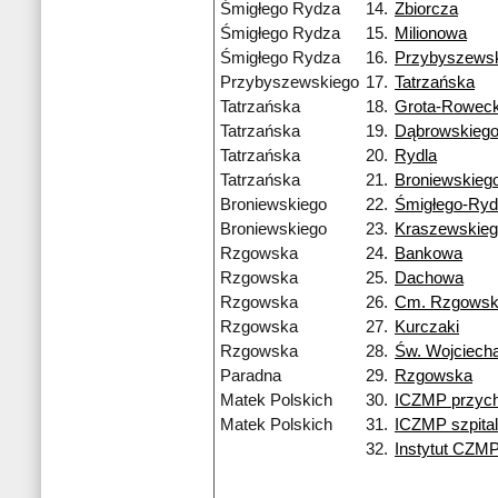
Śmigłego Rydza
14.
Zbiorcza
Śmigłego Rydza
15.
Milionowa
Śmigłego Rydza
16.
Przybyszews
Przybyszewskiego
17.
Tatrzańska
Tatrzańska
18.
Grota-Roweck
Tatrzańska
19.
Dąbrowskieg
Tatrzańska
20.
Rydla
Tatrzańska
21.
Broniewskieg
Broniewskiego
22.
Śmigłego-Ry
Broniewskiego
23.
Kraszewskie
Rzgowska
24.
Bankowa
Rzgowska
25.
Dachowa
Rzgowska
26.
Cm. Rzgows
Rzgowska
27.
Kurczaki
Rzgowska
28.
Św. Wojciech
Paradna
29.
Rzgowska
Matek Polskich
30.
ICZMP przych
Matek Polskich
31.
ICZMP szpital
32.
Instytut CZM