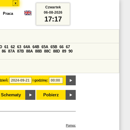
x
Czwartek
06-08-2026
Praca
17:17
D
61
62
63
64A
64B
65A
65B
66
67
86
87A
87B
88A
88B
88C
88D
89
90
zień:
i godzinę:
Schematy
Pobierz
Pomoc