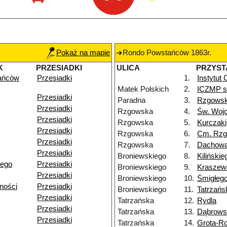
Pokaż na mapie
Rondo Powstańców 1863r.
K
PRZESIADKI
ULICA
PRZYST
ańców
Przesiadki
1.
Instytut
Matek Polskich
2.
ICZMP sz
Przesiadki
Paradna
3.
Rzgows
Przesiadki
Rzgowska
4.
Św. Woj
Przesiadki
Rzgowska
5.
Kurczaki
Przesiadki
Rzgowska
6.
Cm. Rz
Przesiadki
Rzgowska
7.
Dachow
Przesiadki
Broniewskiego
8.
Kilińskie
iego
Przesiadki
Broniewskiego
9.
Kraszew
Przesiadki
Broniewskiego
10.
Śmigłeg
ności
Przesiadki
Broniewskiego
11.
Tatrzańs
Przesiadki
Tatrzańska
12.
Rydla
Przesiadki
Tatrzańska
13.
Dąbrows
Przesiadki
Tatrzańska
14.
Grota-R