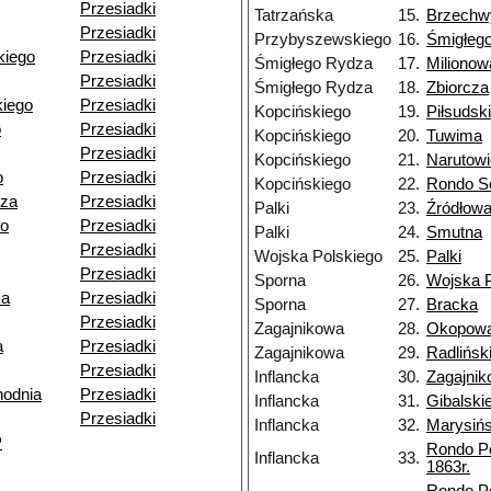
Przesiadki
Tatrzańska
15.
Brzechw
Przesiadki
Przybyszewskiego
16.
Śmigłeg
kiego
Przesiadki
Śmigłego Rydza
17.
Milionow
Przesiadki
Śmigłego Rydza
18.
Zbiorcza
iego
Przesiadki
Kopcińskiego
19.
Piłsudsk
o
Przesiadki
Kopcińskiego
20.
Tuwima
Przesiadki
Kopcińskiego
21.
Narutow
o
Przesiadki
Kopcińskiego
22.
Rondo So
dza
Przesiadki
Palki
23.
Źródłow
go
Przesiadki
Palki
24.
Smutna
Przesiadki
Wojska Polskiego
25.
Palki
Przesiadki
Sporna
26.
Wojska P
ka
Przesiadki
Sporna
27.
Bracka
Przesiadki
Zagajnikowa
28.
Okopow
a
Przesiadki
Zagajnikowa
29.
Radlińsk
Przesiadki
Inflancka
30.
Zagajni
odnia
Przesiadki
Inflancka
31.
Gibalski
Przesiadki
Inflancka
32.
Marysiń
P
Rondo P
Inflancka
33.
1863r.