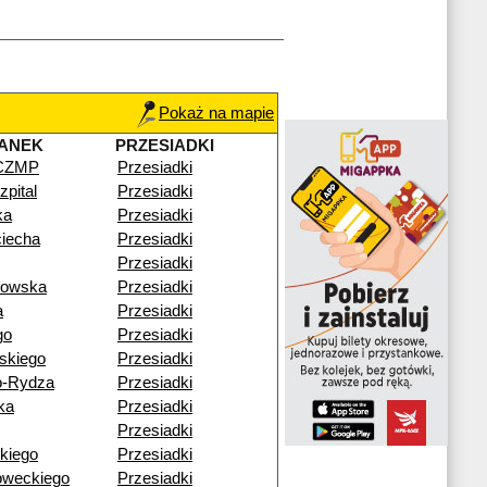
Pokaż na mapie
ANEK
PRZESIADKI
 CZMP
Przesiadki
pital
Przesiadki
ka
Przesiadki
ciecha
Przesiadki
Przesiadki
gowska
Przesiadki
a
Przesiadki
go
Przesiadki
skiego
Przesiadki
o-Rydza
Przesiadki
ka
Przesiadki
Przesiadki
kiego
Przesiadki
oweckiego
Przesiadki