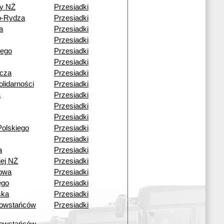
y NŻ
Przesiadki
o-Rydza
Przesiadki
a
Przesiadki
Przesiadki
iego
Przesiadki
Przesiadki
icza
Przesiadki
lidarności
Przesiadki
a
Przesiadki
Przesiadki
Przesiadki
olskiego
Przesiadki
Przesiadki
a
Przesiadki
iej NŻ
Przesiadki
kowa
Przesiadki
ego
Przesiadki
ska
Przesiadki
owstańców
Przesiadki