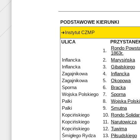
PODSTAWOWE KIERUNKI
Instytut CZMP
ULICA
PRZYSTANE
Rondo Powst
1.
1863r.
Inflancka
2.
Marysińska
Inflancka
3.
Gibalskiego
Zagajnikowa
4.
Inflancka
Zagajnikowa
5.
Okopowa
Sporna
6.
Bracka
Wojska Polskiego
7.
Sporna
Palki
8.
Wojska Polsk
Palki
9.
Smutna
Kopcińskiego
10.
Rondo Solidar
Kopcińskiego
11.
Narutowicza
Kopcińskiego
12.
Tuwima
Śmigłego Rydza
13.
Piłsudskiego