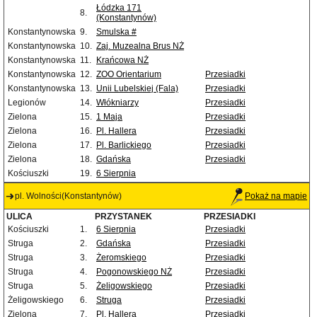
Łódzka 171
8.
(Konstantynów)
Konstantynowska
9.
Smulska #
Konstantynowska
10.
Zaj. Muzealna Brus NŻ
Konstantynowska
11.
Krańcowa NŻ
Konstantynowska
12.
ZOO Orientarium
Przesiadki
Konstantynowska
13.
Unii Lubelskiej (Fala)
Przesiadki
Legionów
14.
Włókniarzy
Przesiadki
Zielona
15.
1 Maja
Przesiadki
Zielona
16.
Pl. Hallera
Przesiadki
Zielona
17.
Pl. Barlickiego
Przesiadki
Zielona
18.
Gdańska
Przesiadki
Kościuszki
19.
6 Sierpnia
pl. Wolności(Konstantynów)
Pokaż na mapie
ULICA
PRZYSTANEK
PRZESIADKI
Kościuszki
1.
6 Sierpnia
Przesiadki
Struga
2.
Gdańska
Przesiadki
Struga
3.
Żeromskiego
Przesiadki
Struga
4.
Pogonowskiego NŻ
Przesiadki
Struga
5.
Żeligowskiego
Przesiadki
Żeligowskiego
6.
Struga
Przesiadki
Zielona
7.
Pl. Hallera
Przesiadki