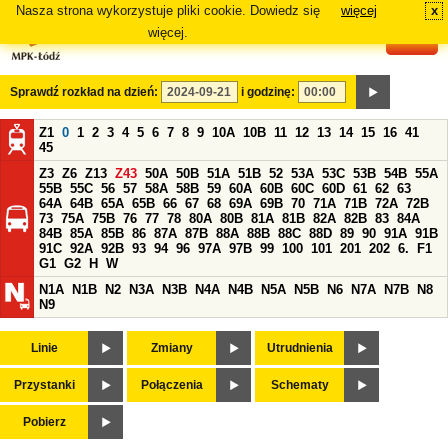
Nasza strona wykorzystuje pliki cookie. Dowiedz się
więcej
x
#
więcej.
Sprawdź rozkład na dzień:
i godzinę:
Z1
0
1
2
3
4
5
6
7
8
9
10A
10B
11
12
13
14
15
16
41
45
Z3
Z6
Z13
Z43
50A
50B
51A
51B
52
53A
53C
53B
54B
55A
55B
55C
56
57
58A
58B
59
60A
60B
60C
60D
61
62
63
64A
64B
65A
65B
66
67
68
69A
69B
70
71A
71B
72A
72B
73
75A
75B
76
77
78
80A
80B
81A
81B
82A
82B
83
84A
84B
85A
85B
86
87A
87B
88A
88B
88C
88D
89
90
91A
91B
91C
92A
92B
93
94
96
97A
97B
99
100
101
201
202
6.
F1
G1
G2
H
W
N1A
N1B
N2
N3A
N3B
N4A
N4B
N5A
N5B
N6
N7A
N7B
N8
N9
Linie
Zmiany
Utrudnienia
Przystanki
Połączenia
Schematy
Pobierz