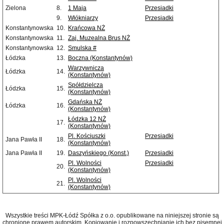
Zielona
8.
1 Maja
Przesiadki
9.
Włókniarzy
Przesiadki
Konstantynowska
10.
Krańcowa NŻ
Konstantynowska
11.
Zaj. Muzealna Brus NŻ
Konstantynowska
12.
Smulska #
Łódzka
13.
Boczna (Konstantynów)
Warzywnicza
Łódzka
14.
(Konstantynów)
Spółdzielcza
Łódzka
15.
(Konstantynów)
Gdańska NŻ
Łódzka
16.
(Konstantynów)
Łódzka 12 NŻ
17.
(Konstantynów)
Pl. Kościuszki
Przesiadki
Jana Pawła II
18.
(Konstantynów)
Jana Pawła II
19.
Daszyńskiego (Konst.)
Przesiadki
Pl. Wolności
Przesiadki
20.
(Konstantynów)
Pl. Wolności
21.
(Konstantynów)
Wszystkie treści MPK-Łódź Spółka z o.o. opublikowane na niniejszej stronie są
chronione prawem autorskim. Kopiowanie i rozpowszechnianie ich bez pisemnej