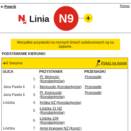
Pomoc
Powrót
N9
Linia
Wszystkie przystanki na nocnych liniach autobusowych są na
żądanie.
PODSTAWOWE KIERUNKI
6 Sierpnia
Pokaż na mapie
ULICA
PRZYSTANEK
PRZESIADKI
Pl. Wolności
Przesiadki
1.
(Konstantynów)
Jana Pawła II
2.
Moniuszki (Konstantynów)
Przesiadki
Pl. Kościuszki
Przesiadki
Jana Pawła II
3.
(Konstantynów)
Łódzka
4.
Krótka NŻ (Konstantynów)
Łódzka 31 NŻ
5.
(Konstantynów)
Łódzka 109
6.
(Konstantynów)
Łódzka
7.
Armii Krajowej NŻ (Konst.)