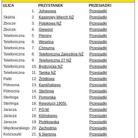
ULICA
PRZYSTANEK
PRZESIADKI
1.
Juhasowa
Przesiadki
Skalna
2.
Kasprowy Wierch NŻ
Przesiadki
Zbocze
3.
Potokowa NŻ
Przesiadki
Zbocze
4.
Giewont
Przesiadki
Telefoniczna
5.
Pieniny
Przesiadki
Telefoniczna
6.
Weselna
Przesiadki
Telefoniczna
7.
Chmurna
Przesiadki
Telefoniczna
8.
Telefoniczna Zajezdnia NŻ
Przesiadki
Telefoniczna
9.
Telefoniczna 27 NŻ
Przesiadki
Telefoniczna
10.
Bystrzycka NŻ
Przesiadki
Telefoniczna
11.
Tamka NŻ
Przesiadki
Palki
12.
Źródłowa
Przesiadki
Północna
13.
Kamińskiego
Przesiadki
Północna
14.
Sterlinga
Przesiadki
Sterlinga
15.
Pomorska
Przesiadki
Sterlinga
16.
Rewolucji 1905r.
Przesiadki
Jaracza
17.
P.O.W.
Przesiadki
Jaracza
18.
Kilińskiego
Przesiadki
Jaracza
19.
Piotrkowska
Przesiadki
Więckowskiego
20.
Zachodnia
Przesiadki
Kościuszki
21.
6 Sierpnia
Przesiadki