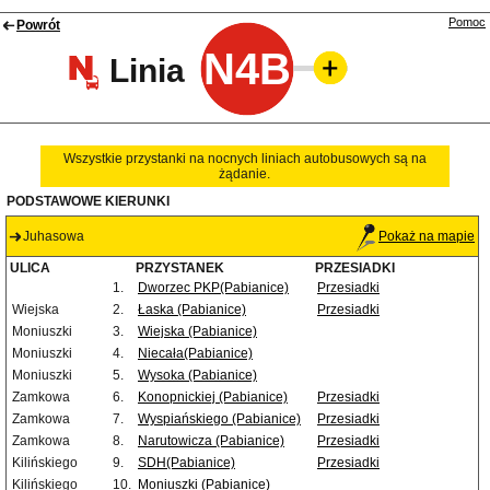
Pomoc
Powrót
N4B
Linia
Wszystkie przystanki na nocnych liniach autobusowych są na
żądanie.
PODSTAWOWE KIERUNKI
Juhasowa
Pokaż na mapie
ULICA
PRZYSTANEK
PRZESIADKI
1.
Dworzec PKP(Pabianice)
Przesiadki
Wiejska
2.
Łaska (Pabianice)
Przesiadki
Moniuszki
3.
Wiejska (Pabianice)
Moniuszki
4.
Niecała(Pabianice)
Moniuszki
5.
Wysoka (Pabianice)
Zamkowa
6.
Konopnickiej (Pabianice)
Przesiadki
Zamkowa
7.
Wyspiańskiego (Pabianice)
Przesiadki
Zamkowa
8.
Narutowicza (Pabianice)
Przesiadki
Kilińskiego
9.
SDH(Pabianice)
Przesiadki
Kilińskiego
10.
Moniuszki (Pabianice)