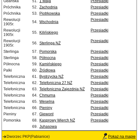
Gdańska
51.
1 Maja
Przesiadki
Próchnika
52.
Zachodnia
Przesiadki
Próchnika
53.
Piotrkowska
Przesiadki
Rewolucji
Przesiadki
54.
Wschodnia
1905r.
Rewolucji
Przesiadki
55.
Kilińskiego
1905r.
Rewolucji
Przesiadki
56.
Sterlinga NŻ
1905r.
Sterlinga
57.
Pomorska
Przesiadki
Sterlinga
58.
Północna
Przesiadki
Północna
59.
Kamińskiego
Przesiadki
Palki
60.
Źródłowa
Przesiadki
Telefoniczna
61.
Bystrzycka NŻ
Przesiadki
Telefoniczna
62.
Telefoniczna 27 NŻ
Przesiadki
Telefoniczna
63.
Telefoniczna Zajezdnia NŻ
Przesiadki
Telefoniczna
64.
Chmurna
Przesiadki
Telefoniczna
65.
Weselna
Przesiadki
Telefoniczna
66.
Pieniny
Przesiadki
Pieniny
67.
Giewont
Przesiadki
Pomorska
68.
Kasprowy Wierch NŻ
Przesiadki
69.
Juhasowa
Dworzec PKP(Pabianice)
Pokaż na mapie