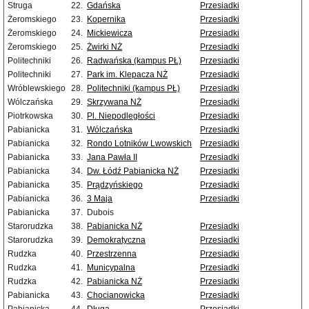
Struga
22.
Gdańska
Przesiadki
Żeromskiego
23.
Kopernika
Przesiadki
Żeromskiego
24.
Mickiewicza
Przesiadki
Żeromskiego
25.
Żwirki NŻ
Przesiadki
Politechniki
26.
Radwańska (kampus PŁ)
Przesiadki
Politechniki
27.
Park im. Klepacza NŻ
Przesiadki
Wróblewskiego
28.
Politechniki (kampus PŁ)
Przesiadki
Wólczańska
29.
Skrzywana NŻ
Przesiadki
Piotrkowska
30.
Pl. Niepodległości
Przesiadki
Pabianicka
31.
Wólczańska
Przesiadki
Pabianicka
32.
Rondo Lotników Lwowskich
Przesiadki
Pabianicka
33.
Jana Pawła II
Przesiadki
Pabianicka
34.
Dw. Łódź Pabianicka NŻ
Przesiadki
Pabianicka
35.
Prądzyńskiego
Przesiadki
Pabianicka
36.
3 Maja
Przesiadki
Pabianicka
37.
Dubois
Starorudzka
38.
Pabianicka NŻ
Przesiadki
Starorudzka
39.
Demokratyczna
Przesiadki
Rudzka
40.
Przestrzenna
Przesiadki
Rudzka
41.
Municypalna
Przesiadki
Rudzka
42.
Pabianicka NŻ
Przesiadki
Pabianicka
43.
Chocianowicka
Przesiadki