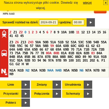
Nasza strona wykorzystuje pliki cookie. Dowiedz się
więcej
x
#
więcej.
Sprawdź rozkład na dzień:
i godzinę:
Z
Z1
Z2
0
1
2
3
4
5
6
7
8
9
10A
10B
11
12
13
14
15
16
41
43
45
Z3
Z6
Z13
Z43
50A
50B
51A
51B
52
53A
53C
53B
54B
55A
55B
55C
56
57
58A
58B
59
60A
60B
60C
60D
61
62
63
64A
64B
65A
65B
66
67
68
69A
69B
70
71A
71B
72A
72B
73
75A
75B
76
77
78
80A
80B
81A
81B
82A
82B
83
84A
84B
85A
85B
86
87A
87B
88A
88B
88C
88D
89
90
91A
91B
91C
92A
92B
93
94
96
97A
97B
99
100
101
201
202
6.
F1
G1
G2
H
W
N1A
N1B
N2
N3A
N3B
N4A
N4B
N5A
N5B
N6
N7A
N7B
N8
N9
Linie
Zmiany
Utrudnienia
Przystanki
Połączenia
Schematy
Pobierz