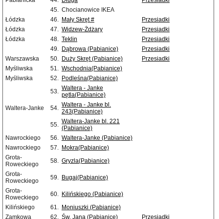
Pabianicka
44.
Długa
Przesiadki
45.
Chocianowice IKEA
Łódzka
46.
Mały Skręt #
Przesiadki
Łódzka
47.
Widzew-Żdżary
Przesiadki
Łódzka
48.
Teklin
Przesiadki
49.
Dąbrowa (Pabianice)
Przesiadki
Warszawska
50.
Duży Skręt (Pabianice)
Przesiadki
Myśliwska
51.
Wschodnia(Pabianice)
Myśliwska
52.
Podleśna(Pabianice)
Waltera - Janke
53.
pętla(Pabianice)
Waltera - Janke bl.
Waltera-Janke
54.
243(Pabianice)
Waltera-Janke bl. 221
55.
(Pabianice)
Nawrockiego
56.
Waltera-Janke (Pabianice)
Nawrockiego
57.
Mokra(Pabianice)
Grota-
58.
Gryzla(Pabianice)
Roweckiego
Grota-
59.
Bugaj(Pabianice)
Roweckiego
Grota-
60.
Kilińskiego (Pabianice)
Roweckiego
Kilińskiego
61.
Moniuszki (Pabianice)
Zamkowa
62.
Św. Jana (Pabianice)
Przesiadki