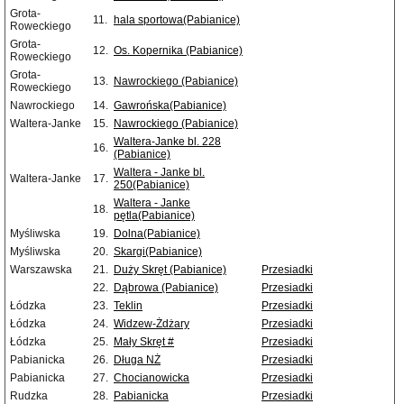
Grota-
11.
hala sportowa(Pabianice)
Roweckiego
Grota-
12.
Os. Kopernika (Pabianice)
Roweckiego
Grota-
13.
Nawrockiego (Pabianice)
Roweckiego
Nawrockiego
14.
Gawrońska(Pabianice)
Waltera-Janke
15.
Nawrockiego (Pabianice)
Waltera-Janke bl. 228
16.
(Pabianice)
Waltera - Janke bl.
Waltera-Janke
17.
250(Pabianice)
Waltera - Janke
18.
pętla(Pabianice)
Myśliwska
19.
Dolna(Pabianice)
Myśliwska
20.
Skargi(Pabianice)
Warszawska
21.
Duży Skręt (Pabianice)
Przesiadki
22.
Dąbrowa (Pabianice)
Przesiadki
Łódzka
23.
Teklin
Przesiadki
Łódzka
24.
Widzew-Żdżary
Przesiadki
Łódzka
25.
Mały Skręt #
Przesiadki
Pabianicka
26.
Długa NŻ
Przesiadki
Pabianicka
27.
Chocianowicka
Przesiadki
Rudzka
28.
Pabianicka
Przesiadki