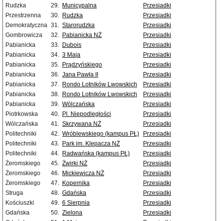
Rudzka
29.
Municypalna
Przesiadki
Przestrzenna
30.
Rudzka
Przesiadki
Demokratyczna
31.
Starorudzka
Przesiadki
Gombrowicza
32.
Pabianicka NŻ
Przesiadki
Pabianicka
33.
Dubois
Przesiadki
Pabianicka
34.
3 Maja
Przesiadki
Pabianicka
35.
Prądzyńskiego
Przesiadki
Pabianicka
36.
Jana Pawła II
Przesiadki
Pabianicka
37.
Rondo Lotników Lwowskich
Przesiadki
Pabianicka
38.
Rondo Lotników Lwowskich
Przesiadki
Pabianicka
39.
Wólczańska
Przesiadki
Piotrkowska
40.
Pl. Niepodległości
Przesiadki
Wólczańska
41.
Skrzywana NŻ
Przesiadki
Politechniki
42.
Wróblewskiego (kampus PŁ)
Przesiadki
Politechniki
43.
Park im. Klepacza NŻ
Przesiadki
Politechniki
44.
Radwańska (kampus PŁ)
Przesiadki
Żeromskiego
45.
Żwirki NŻ
Przesiadki
Żeromskiego
46.
Mickiewicza NŻ
Przesiadki
Żeromskiego
47.
Kopernika
Przesiadki
Struga
48.
Gdańska
Przesiadki
Kościuszki
49.
6 Sierpnia
Przesiadki
Gdańska
50.
Zielona
Przesiadki