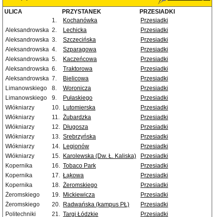
ULICA
PRZYSTANEK
PRZESIADKI
1.
Kochanówka
Przesiadki
Aleksandrowska
2.
Lechicka
Przesiadki
Aleksandrowska
3.
Szczecińska
Przesiadki
Aleksandrowska
4.
Szparagowa
Przesiadki
Aleksandrowska
5.
Kaczeńcowa
Przesiadki
Aleksandrowska
6.
Traktorowa
Przesiadki
Aleksandrowska
7.
Bielicowa
Przesiadki
Limanowskiego
8.
Woronicza
Przesiadki
Limanowskiego
9.
Pułaskiego
Przesiadki
Włókniarzy
10.
Lutomierska
Przesiadki
Włókniarzy
11.
Żubardzka
Przesiadki
Włókniarzy
12.
Długosza
Przesiadki
Włókniarzy
13.
Srebrzyńska
Przesiadki
Włókniarzy
14.
Legionów
Przesiadki
Włókniarzy
15.
Karolewska (Dw. Ł. Kaliska)
Przesiadki
Kopernika
16.
Tobaco Park
Przesiadki
Kopernika
17.
Łąkowa
Przesiadki
Kopernika
18.
Żeromskiego
Przesiadki
Żeromskiego
19.
Mickiewicza
Przesiadki
Żeromskiego
20.
Radwańska (kampus PŁ)
Przesiadki
Politechniki
21.
Targi Łódzkie
Przesiadki