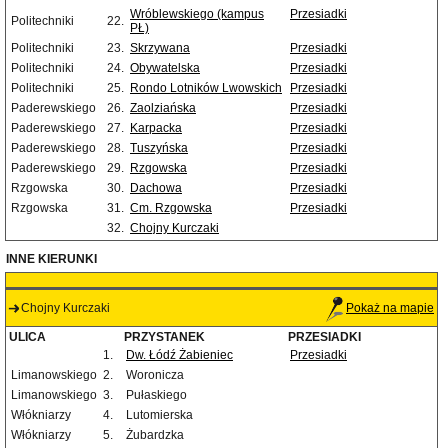
Wróblewskiego (kampus
Przesiadki
Politechniki
22.
PŁ)
Politechniki
23.
Skrzywana
Przesiadki
Politechniki
24.
Obywatelska
Przesiadki
Politechniki
25.
Rondo Lotników Lwowskich
Przesiadki
Paderewskiego
26.
Zaolziańska
Przesiadki
Paderewskiego
27.
Karpacka
Przesiadki
Paderewskiego
28.
Tuszyńska
Przesiadki
Paderewskiego
29.
Rzgowska
Przesiadki
Rzgowska
30.
Dachowa
Przesiadki
Rzgowska
31.
Cm. Rzgowska
Przesiadki
32.
Chojny Kurczaki
INNE KIERUNKI
Chojny Kurczaki
Pokaż na mapie
ULICA
PRZYSTANEK
PRZESIADKI
1.
Dw. Łódź Żabieniec
Przesiadki
Limanowskiego
2.
Woronicza
Limanowskiego
3.
Pułaskiego
Włókniarzy
4.
Lutomierska
Włókniarzy
5.
Żubardzka