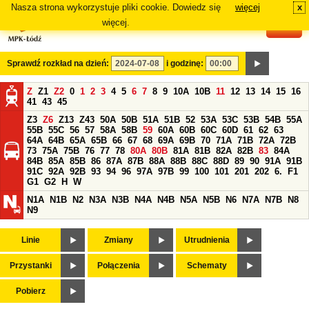
Nasza strona wykorzystuje pliki cookie. Dowiedz się
więcej
x
#
więcej.
Sprawdź rozkład na dzień:
i godzinę:
Z
Z1
Z2
0
1
2
3
4
5
6
7
8
9
10A
10B
11
12
13
14
15
16
41
43
45
Z3
Z6
Z13
Z43
50A
50B
51A
51B
52
53A
53C
53B
54B
55A
55B
55C
56
57
58A
58B
59
60A
60B
60C
60D
61
62
63
64A
64B
65A
65B
66
67
68
69A
69B
70
71A
71B
72A
72B
73
75A
75B
76
77
78
80A
80B
81A
81B
82A
82B
83
84A
84B
85A
85B
86
87A
87B
88A
88B
88C
88D
89
90
91A
91B
91C
92A
92B
93
94
96
97A
97B
99
100
101
201
202
6.
F1
G1
G2
H
W
N1A
N1B
N2
N3A
N3B
N4A
N4B
N5A
N5B
N6
N7A
N7B
N8
N9
Linie
Zmiany
Utrudnienia
Przystanki
Połączenia
Schematy
Pobierz