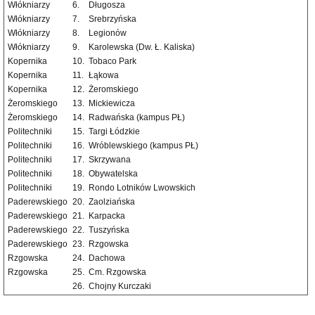
Włókniarzy
6.
Długosza
Włókniarzy
7.
Srebrzyńska
Włókniarzy
8.
Legionów
Włókniarzy
9.
Karolewska (Dw. Ł. Kaliska)
Kopernika
10.
Tobaco Park
Kopernika
11.
Łąkowa
Kopernika
12.
Żeromskiego
Żeromskiego
13.
Mickiewicza
Żeromskiego
14.
Radwańska (kampus PŁ)
Politechniki
15.
Targi Łódzkie
Politechniki
16.
Wróblewskiego (kampus PŁ)
Politechniki
17.
Skrzywana
Politechniki
18.
Obywatelska
Politechniki
19.
Rondo Lotników Lwowskich
Paderewskiego
20.
Zaolziańska
Paderewskiego
21.
Karpacka
Paderewskiego
22.
Tuszyńska
Paderewskiego
23.
Rzgowska
Rzgowska
24.
Dachowa
Rzgowska
25.
Cm. Rzgowska
26.
Chojny Kurczaki