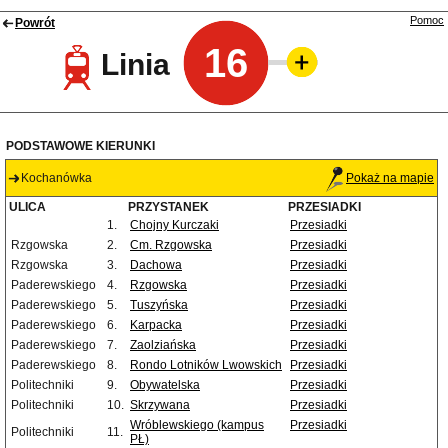
Pomoc
Powrót
16
Linia
PODSTAWOWE KIERUNKI
Kochanówka
Pokaż na mapie
ULICA
PRZYSTANEK
PRZESIADKI
1.
Chojny Kurczaki
Przesiadki
Rzgowska
2.
Cm. Rzgowska
Przesiadki
Rzgowska
3.
Dachowa
Przesiadki
Paderewskiego
4.
Rzgowska
Przesiadki
Paderewskiego
5.
Tuszyńska
Przesiadki
Paderewskiego
6.
Karpacka
Przesiadki
Paderewskiego
7.
Zaolziańska
Przesiadki
Paderewskiego
8.
Rondo Lotników Lwowskich
Przesiadki
Politechniki
9.
Obywatelska
Przesiadki
Politechniki
10.
Skrzywana
Przesiadki
Wróblewskiego (kampus
Przesiadki
Politechniki
11.
PŁ)