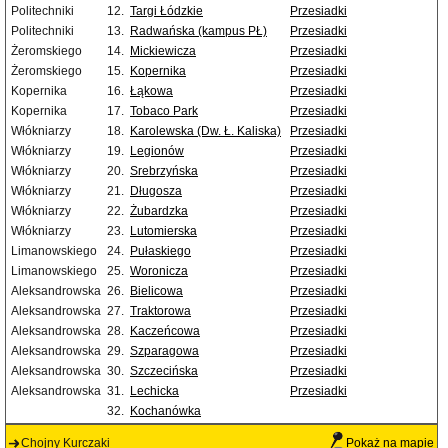
Politechniki
12.
Targi Łódzkie
Przesiadki
Politechniki
13.
Radwańska (kampus PŁ)
Przesiadki
Żeromskiego
14.
Mickiewicza
Przesiadki
Żeromskiego
15.
Kopernika
Przesiadki
Kopernika
16.
Łąkowa
Przesiadki
Kopernika
17.
Tobaco Park
Przesiadki
Włókniarzy
18.
Karolewska (Dw. Ł. Kaliska)
Przesiadki
Włókniarzy
19.
Legionów
Przesiadki
Włókniarzy
20.
Srebrzyńska
Przesiadki
Włókniarzy
21.
Długosza
Przesiadki
Włókniarzy
22.
Żubardzka
Przesiadki
Włókniarzy
23.
Lutomierska
Przesiadki
Limanowskiego
24.
Pułaskiego
Przesiadki
Limanowskiego
25.
Woronicza
Przesiadki
Aleksandrowska
26.
Bielicowa
Przesiadki
Aleksandrowska
27.
Traktorowa
Przesiadki
Aleksandrowska
28.
Kaczeńcowa
Przesiadki
Aleksandrowska
29.
Szparagowa
Przesiadki
Aleksandrowska
30.
Szczecińska
Przesiadki
Aleksandrowska
31.
Lechicka
Przesiadki
32.
Kochanówka
Chojny Kurczaki
Pokaż na mapie