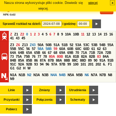
Nasza strona wykorzystuje pliki cookie. Dowiedz się
więcej
x
#
więcej.
Sprawdź rozkład na dzień:
i godzinę:
Z
Z1
Z2
0
1
2
3
4
5
6
7
8
9
10A
10B
11
12
13
14
15
16
41
43
45
Z3
Z6
Z13
Z43
50A
50B
51A
51B
52
53A
53C
53B
54B
55A
55B
55C
56
57
58A
58B
59
60A
60B
60C
60D
61
62
63
64A
64B
65A
65B
66
67
68
69A
69B
70
71A
71B
72A
72B
73
75A
75B
76
77
78
80A
80B
81A
81B
82A
82B
83
84A
84B
85A
85B
86
87A
87B
88A
88B
88C
88D
89
90
91A
91B
91C
92A
92B
93
94
96
97A
97B
99
100
101
201
202
6.
F1
G1
G2
H
W
N1A
N1B
N2
N3A
N3B
N4A
N4B
N5A
N5B
N6
N7A
N7B
N8
N9
Linie
Zmiany
Utrudnienia
Przystanki
Połączenia
Schematy
Pobierz