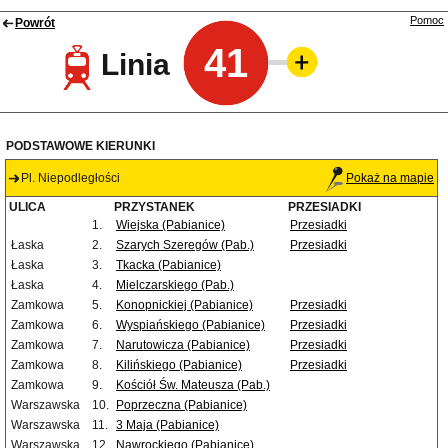
Pomoc
Powrót
41
Linia
PODSTAWOWE KIERUNKI
Pl. Niepodległości
Pokaż na mapie
ULICA
PRZYSTANEK
PRZESIADKI
1.
Wiejska (Pabianice)
Przesiadki
Łaska
2.
Szarych Szeregów (Pab.)
Przesiadki
Łaska
3.
Tkacka (Pabianice)
Łaska
4.
Mielczarskiego (Pab.)
Zamkowa
5.
Konopnickiej (Pabianice)
Przesiadki
Zamkowa
6.
Wyspiańskiego (Pabianice)
Przesiadki
Zamkowa
7.
Narutowicza (Pabianice)
Przesiadki
Zamkowa
8.
Kilińskiego (Pabianice)
Przesiadki
Zamkowa
9.
Kościół Św. Mateusza (Pab.)
Warszawska
10.
Poprzeczna (Pabianice)
Warszawska
11.
3 Maja (Pabianice)
Warszawska
12.
Nawrockiego (Pabianice)