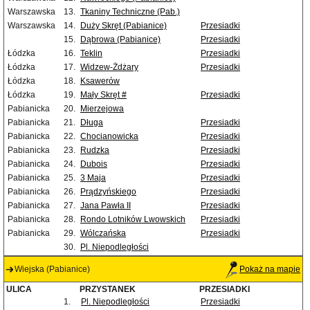
Warszawska
13.
Tkaniny Techniczne (Pab.)
Warszawska
14.
Duży Skręt (Pabianice)
Przesiadki
15.
Dąbrowa (Pabianice)
Przesiadki
Łódzka
16.
Teklin
Przesiadki
Łódzka
17.
Widzew-Żdżary
Przesiadki
Łódzka
18.
Ksawerów
Łódzka
19.
Mały Skręt #
Przesiadki
Pabianicka
20.
Mierzejowa
Pabianicka
21.
Długa
Przesiadki
Pabianicka
22.
Chocianowicka
Przesiadki
Pabianicka
23.
Rudzka
Przesiadki
Pabianicka
24.
Dubois
Przesiadki
Pabianicka
25.
3 Maja
Przesiadki
Pabianicka
26.
Prądzyńskiego
Przesiadki
Pabianicka
27.
Jana Pawła II
Przesiadki
Pabianicka
28.
Rondo Lotników Lwowskich
Przesiadki
Pabianicka
29.
Wólczańska
Przesiadki
30.
Pl. Niepodległości
Wiejska (Pabianice)
Pokaż na mapie
ULICA
PRZYSTANEK
PRZESIADKI
1.
Pl. Niepodległości
Przesiadki