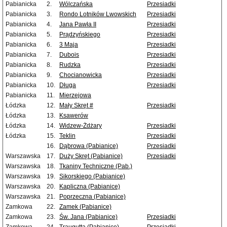
Pabianicka
2.
Wólczańska
Przesiadki
Pabianicka
3.
Rondo Lotników Lwowskich
Przesiadki
Pabianicka
4.
Jana Pawła II
Przesiadki
Pabianicka
5.
Prądzyńskiego
Przesiadki
Pabianicka
6.
3 Maja
Przesiadki
Pabianicka
7.
Dubois
Przesiadki
Pabianicka
8.
Rudzka
Przesiadki
Pabianicka
9.
Chocianowicka
Przesiadki
Pabianicka
10.
Długa
Przesiadki
Pabianicka
11.
Mierzejowa
Łódzka
12.
Mały Skręt #
Przesiadki
Łódzka
13.
Ksawerów
Łódzka
14.
Widzew-Żdżary
Przesiadki
Łódzka
15.
Teklin
Przesiadki
16.
Dąbrowa (Pabianice)
Przesiadki
Warszawska
17.
Duży Skręt (Pabianice)
Przesiadki
Warszawska
18.
Tkaniny Techniczne (Pab.)
Warszawska
19.
Sikorskiego (Pabianice)
Warszawska
20.
Kapliczna (Pabianice)
Warszawska
21.
Poprzeczna (Pabianice)
Zamkowa
22.
Zamek (Pabianice)
Zamkowa
23.
Św. Jana (Pabianice)
Przesiadki