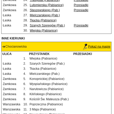
Zamkowa
24.
Traugutta (Pabianice)
Przesiadki
Zamkowa
25.
Lutomierska (Pabianice)
Przesiadki
Zamkowa
26.
Staszewskiego (Pab.)
Przesiadki
Łaska
27.
Mielczarskiego (Pab.)
Łaska
28.
Tkacka (Pabianice)
Łaska
29.
Szarych Szeregów (Pab.)
Przesiadki
30.
Wiejska (Pabianice)
INNE KIERUNKI
Chocianowicka
Pokaż na mapie
ULICA
PRZYSTANEK
PRZESIADKI
1.
Wiejska (Pabianice)
Łaska
2.
Szarych Szeregów (Pab.)
Łaska
3.
Tkacka (Pabianice)
Łaska
4.
Mielczarskiego (Pab.)
Zamkowa
5.
Konopnickiej (Pabianice)
Zamkowa
6.
Wyspiańskiego (Pabianice)
Zamkowa
7.
Narutowicza (Pabianice)
Zamkowa
8.
Kilińskiego (Pabianice)
Zamkowa
9.
Kościół Św. Mateusza (Pab.)
Warszawska
10.
Poprzeczna (Pabianice)
Warszawska
11.
3 Maja (Pabianice)