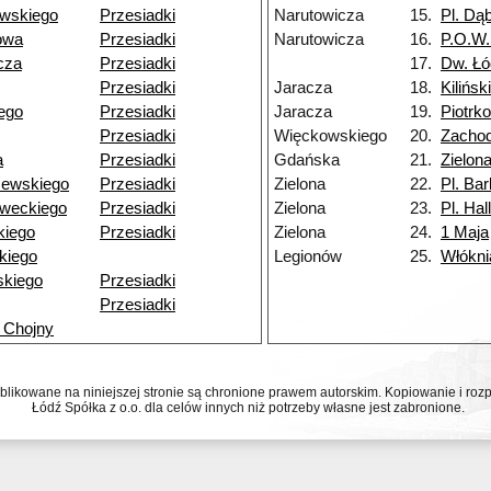
owskiego
Przesiadki
Narutowicza
15.
Pl. Dą
owa
Przesiadki
Narutowicza
16.
P.O.W.
cza
Przesiadki
17.
Dw. Łó
Przesiadki
Jaracza
18.
Kilińsk
iego
Przesiadki
Jaracza
19.
Piotrk
Przesiadki
Więckowskiego
20.
Zachod
a
Przesiadki
Gdańska
21.
Zielon
zewskiego
Przesiadki
Zielona
22.
Pl. Bar
weckiego
Przesiadki
Zielona
23.
Pl. Hal
kiego
Przesiadki
Zielona
24.
1 Maja
kiego
Legionów
25.
Włókni
skiego
Przesiadki
Przesiadki
 Chojny
ublikowane na niniejszej stronie są chronione prawem autorskim. Kopiowanie i r
Łódź Spółka z o.o. dla celów innych niż potrzeby własne jest zabronione.