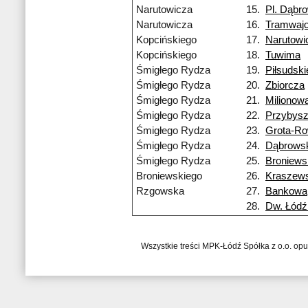
Narutowicza
15.
Pl. Dąbr
Narutowicza
16.
Tramwaj
Kopcińskiego
17.
Narutowi
Kopcińskiego
18.
Tuwima
Śmigłego Rydza
19.
Piłsudsk
Śmigłego Rydza
20.
Zbiorcza
Śmigłego Rydza
21.
Milionow
Śmigłego Rydza
22.
Przybys
Śmigłego Rydza
23.
Grota-Ro
Śmigłego Rydza
24.
Dąbrows
Śmigłego Rydza
25.
Broniews
Broniewskiego
26.
Kraszew
Rzgowska
27.
Bankowa
28.
Dw. Łódź
Wszystkie treści MPK-Łódź Spółka z o.o. op