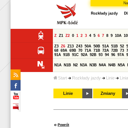
Na
Rozkłady jazdy
Dl
Z
Z1
Z2
0
1
2
3
4
5
6
7
8
9
10A
1
Z3
Z6
Z13
Z43
50A
50B
51A
51B
52
68
69A
69B
70
71A
71B
72A
72B
73
91A
91B
91C
92A
92B
93
94
96
97A
N1A
N1B
N2
N3A
N3B
N4A
N4B
N5A
Start
Rozkłady jazdy
Linie
Lini
Linie
Zmiany
Powrót