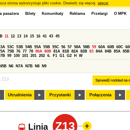
sza strona wykorzystuje pliki cookie. Dowiedz się więcej.
więcej
a pasażera
Bilety
Komunikaty
Reklama
Przetargi
O MPK
0B
11
12
13
14
15
16
41
43
45
53A
53C
53B
54B
55A
55B
55C
56
57
58A
58B
59
60A
60B
60C
60
75A
75B
76
77
78
80A
80B
81A
81B
82A
82B
83
84A
84B
85A
85B
97B
99
100
101
201
202
6.
F1
G1
G2
H
W
N5B
N6
N7A
N7B
N8
N9
a Z13
Sprawdź rozkład na d
Utrudnienia
Przystanki
Połączenia
Z13
Linia