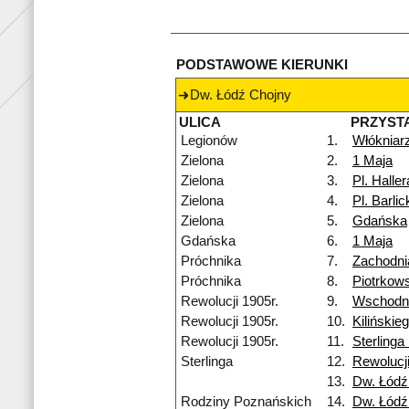
PODSTAWOWE KIERUNKI
Dw. Łódź Chojny
ULICA
PRZYST
Legionów
1.
Włókniar
Zielona
2.
1 Maja
Zielona
3.
Pl. Haller
Zielona
4.
Pl. Barlic
Zielona
5.
Gdańska
Gdańska
6.
1 Maja
Próchnika
7.
Zachodni
Próchnika
8.
Piotrkow
Rewolucji 1905r.
9.
Wschodn
Rewolucji 1905r.
10.
Kilińskie
Rewolucji 1905r.
11.
Sterlinga
Sterlinga
12.
Rewolucji
13.
Dw. Łódź
Rodziny Poznańskich
14.
Dw. Łódź