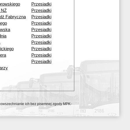
browskiego
Przesiadki
 NŻ
Przesiadki
dź Fabryczna
Przesiadki
iego
Przesiadki
owska
Przesiadki
nia
Przesiadki
a
Przesiadki
lickiego
Przesiadki
lera
Przesiadki
Przesiadki
arzy
ozpowszechnianie ich bez pisemnej zgody MPK-