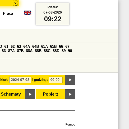
x
Piątek
07-08-2026
Praca
09:22
D
61
62
63
64A
64B
65A
65B
66
67
86
87A
87B
88A
88B
88C
88D
89
90
zień:
i godzinę:
Schematy
Pobierz
Pomoc