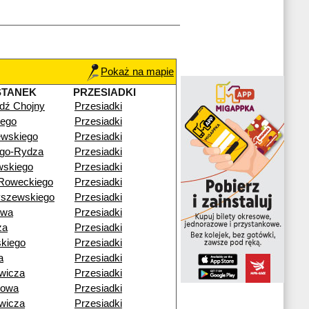
Pokaż na mapie
STANEK
PRZESIADKI
dź Chojny
Przesiadki
iego
Przesiadki
ewskiego
Przesiadki
ego-Rydza
Przesiadki
wskiego
Przesiadki
-Roweckiego
Przesiadki
yszewskiego
Przesiadki
owa
Przesiadki
za
Przesiadki
skiego
Przesiadki
a
Przesiadki
wicza
Przesiadki
bowa
Przesiadki
wicza
Przesiadki