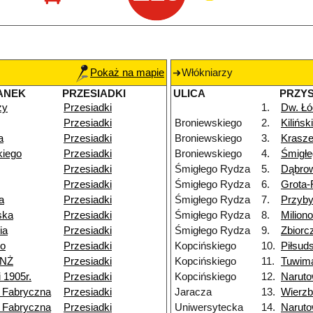
Pokaż na mapie
Włókniarzy
ANEK
PRZESIADKI
ULICA
PRZY
zy
Przesiadki
1.
Dw. Łó
Przesiadki
Broniewskiego
2.
Kilińsk
a
Przesiadki
Broniewskiego
3.
Krasz
kiego
Przesiadki
Broniewskiego
4.
Śmigł
Przesiadki
Śmigłego Rydza
5.
Dąbro
Przesiadki
Śmigłego Rydza
6.
Grota
a
Przesiadki
Śmigłego Rydza
7.
Przyb
ska
Przesiadki
Śmigłego Rydza
8.
Milion
ia
Przesiadki
Śmigłego Rydza
9.
Zbiorc
go
Przesiadki
Kopcińskiego
10.
Piłsud
 NŻ
Przesiadki
Kopcińskiego
11.
Tuwim
 1905r.
Przesiadki
Kopcińskiego
12.
Naruto
 Fabryczna
Przesiadki
Jaracza
13.
Wierz
 Fabryczna
Przesiadki
Uniwersytecka
14.
Naruto