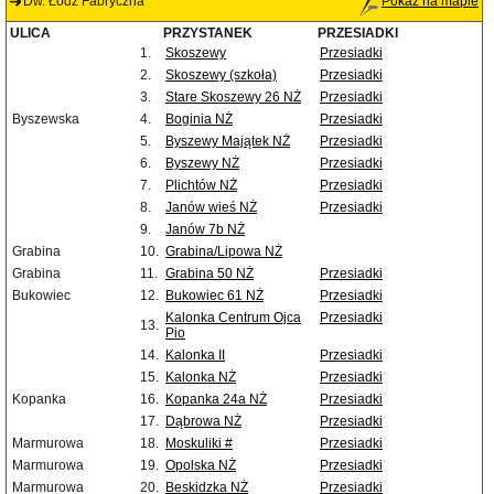
Dw. Łódź Fabryczna
Pokaż na mapie
ULICA
PRZYSTANEK
PRZESIADKI
1.
Skoszewy
Przesiadki
2.
Skoszewy (szkoła)
Przesiadki
3.
Stare Skoszewy 26 NŻ
Przesiadki
Byszewska
4.
Boginia NŻ
Przesiadki
5.
Byszewy Majątek NŻ
Przesiadki
6.
Byszewy NŻ
Przesiadki
7.
Plichtów NŻ
Przesiadki
8.
Janów wieś NŻ
Przesiadki
9.
Janów 7b NŻ
Grabina
10.
Grabina/Lipowa NŻ
Grabina
11.
Grabina 50 NŻ
Przesiadki
Bukowiec
12.
Bukowiec 61 NŻ
Przesiadki
Kalonka Centrum Ojca
Przesiadki
13.
Pio
14.
Kalonka II
Przesiadki
15.
Kalonka NŻ
Przesiadki
Kopanka
16.
Kopanka 24a NŻ
Przesiadki
17.
Dąbrowa NŻ
Przesiadki
Marmurowa
18.
Moskuliki #
Przesiadki
Marmurowa
19.
Opolska NŻ
Przesiadki
Marmurowa
20.
Beskidzka NŻ
Przesiadki