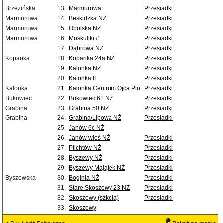
Brzezińska
13.
Marmurowa
Przesiadki
Marmurowa
14.
Beskidzka NŻ
Przesiadki
Marmurowa
15.
Opolska NŻ
Przesiadki
Marmurowa
16.
Moskuliki #
Przesiadki
17.
Dąbrowa NŻ
Przesiadki
Kopanka
18.
Kopanka 24a NŻ
Przesiadki
19.
Kalonka NŻ
Przesiadki
20.
Kalonka II
Przesiadki
Kalonka
21.
Kalonka Centrum Ojca Pio
Przesiadki
Bukowiec
22.
Bukowiec 61 NŻ
Przesiadki
Grabina
23.
Grabina 50 NŻ
Przesiadki
Grabina
24.
Grabina/Lipowa NŻ
Przesiadki
25.
Janów 6c NŻ
26.
Janów wieś NŻ
Przesiadki
27.
Plichtów NŻ
Przesiadki
28.
Byszewy NŻ
Przesiadki
29.
Byszewy Majątek NŻ
Przesiadki
Byszewska
30.
Boginia NŻ
Przesiadki
31.
Stare Skoszewy 23 NŻ
Przesiadki
32.
Skoszewy (szkoła)
Przesiadki
33.
Skoszewy