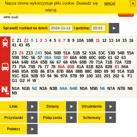
Nasza strona wykorzystuje pliki cookie. Dowiedz się
więcej
x
#
więcej.
Sprawdź rozkład na dzień:
i godzinę:
Z
Z1
Z2
0
1
2
3
4
5
6
7
8
9
10A
10B
11
12
13
14
15
16
41
43
45
Z3
Z6
Z13
Z43
50A
50B
51A
51B
52
53A
53C
53B
54B
55A
55B
55C
56
57
58A
58B
59
60A
60B
60C
60D
61
62
63
64A
64B
65A
65B
66
67
68
69A
69B
70
71A
71B
72A
72B
73
75A
75B
76
77
78
80A
80B
81A
81B
82A
82B
83
84A
84B
85A
85B
86
87A
87B
88A
88B
88C
88D
89
90
91A
91B
91C
92A
92B
93
94
96
97A
97B
99
100
101
201
202
6.
F1
G1
G2
H
W
N1A
N1B
N2
N3A
N3B
N4A
N4B
N5A
N5B
N6
N7A
N7B
N8
N9
Linie
Zmiany
Utrudnienia
Przystanki
Połączenia
Schematy
Pobierz