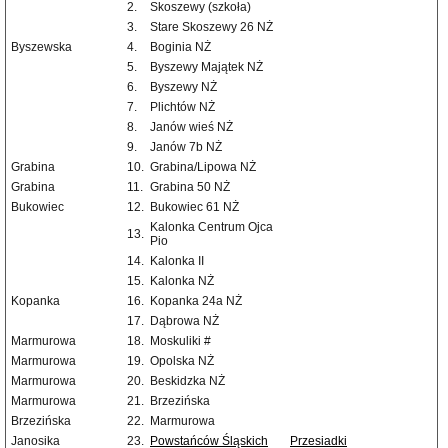
2.
Skoszewy (szkoła)
3.
Stare Skoszewy 26 NŻ
Byszewska
4.
Boginia NŻ
5.
Byszewy Majątek NŻ
6.
Byszewy NŻ
7.
Plichtów NŻ
8.
Janów wieś NŻ
9.
Janów 7b NŻ
Grabina
10.
Grabina/Lipowa NŻ
Grabina
11.
Grabina 50 NŻ
Bukowiec
12.
Bukowiec 61 NŻ
Kalonka Centrum Ojca
13.
Pio
14.
Kalonka II
15.
Kalonka NŻ
Kopanka
16.
Kopanka 24a NŻ
17.
Dąbrowa NŻ
Marmurowa
18.
Moskuliki #
Marmurowa
19.
Opolska NŻ
Marmurowa
20.
Beskidzka NŻ
Marmurowa
21.
Brzezińska
Brzezińska
22.
Marmurowa
Janosika
23.
Powstańców Śląskich
Przesiadki