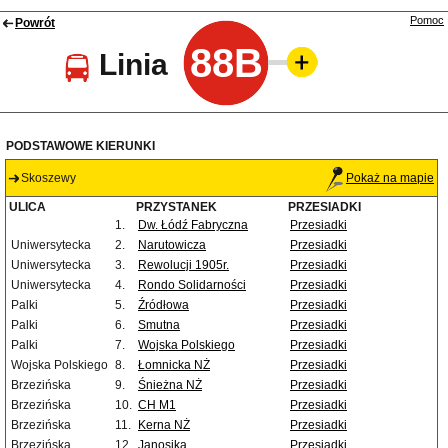
Pomoc
Powrót
88B
Linia
PODSTAWOWE KIERUNKI
Skoszewy
Pokaż na mapie
ULICA
PRZYSTANEK
PRZESIADKI
1.
Dw. Łódź Fabryczna
Przesiadki
Uniwersytecka
2.
Narutowicza
Przesiadki
Uniwersytecka
3.
Rewolucji 1905r.
Przesiadki
Uniwersytecka
4.
Rondo Solidarności
Przesiadki
Palki
5.
Źródłowa
Przesiadki
Palki
6.
Smutna
Przesiadki
Palki
7.
Wojska Polskiego
Przesiadki
Wojska Polskiego
8.
Łomnicka NŻ
Przesiadki
Brzezińska
9.
Śnieżna NŻ
Przesiadki
Brzezińska
10.
CH M1
Przesiadki
Brzezińska
11.
Kerna NŻ
Przesiadki
Brzezińska
12.
Janosika
Przesiadki