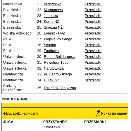
Marmurowa
21.
Brzezińska
Przesiadki
Brzezińska
22.
Marmurowa
Przesiadki
Brzezińska
23.
Janosika
Przesiadki
Brzezińska
24.
Kerna NŻ
Przesiadki
Brzezińska
25.
Śnieżna NŻ
Przesiadki
Wojska Polskiego
26.
Łomnicka NŻ
Przesiadki
Palki
27.
Wojska Polskiego
Przesiadki
Palki
28.
Smutna
Przesiadki
Palki
29.
Źródłowa
Przesiadki
Uniwersytecka
30.
Rondo Solidarności
Przesiadki
Uniwersytecka
31.
Rewolucji 1905r.
Przesiadki
Uniwersytecka
32.
Narutowicza
Przesiadki
Narutowicza
33.
Pl. Dąbrowskiego
Przesiadki
Narutowicza
34.
P.O.W. NŻ
Przesiadki
Rodziny
35.
Dw. Łódź Fabryczna
Poznańskich
INNE KIERUNKI
Dw. Łódź Fabryczna
Pokaż na mapie
ULICA
PRZYSTANEK
PRZESIADKI
1.
Skoszewy