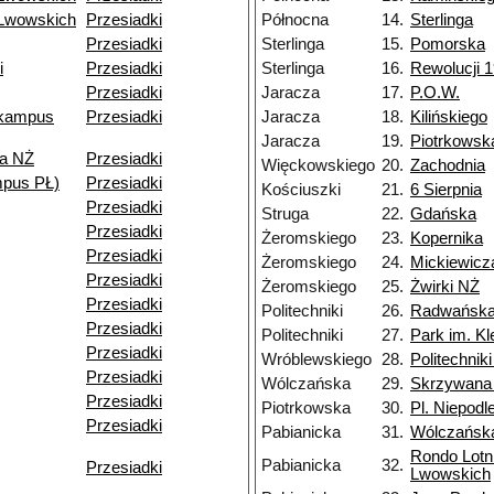
 Lwowskich
Przesiadki
Północna
14.
Sterlinga
Przesiadki
Sterlinga
15.
Pomorska
i
Przesiadki
Sterlinga
16.
Rewolucji 1
Przesiadki
Jaracza
17.
P.O.W.
(kampus
Przesiadki
Jaracza
18.
Kilińskiego
Jaracza
19.
Piotrkowsk
za NŻ
Przesiadki
Więckowskiego
20.
Zachodnia
pus PŁ)
Przesiadki
Kościuszki
21.
6 Sierpnia
Przesiadki
Struga
22.
Gdańska
Przesiadki
Żeromskiego
23.
Kopernika
Przesiadki
Żeromskiego
24.
Mickiewicz
Przesiadki
Żeromskiego
25.
Żwirki NŻ
Przesiadki
Politechniki
26.
Radwańska
Przesiadki
Politechniki
27.
Park im. K
Przesiadki
Wróblewskiego
28.
Politechnik
Przesiadki
Wólczańska
29.
Skrzywana
Przesiadki
Piotrkowska
30.
Pl. Niepodl
Przesiadki
Pabianicka
31.
Wólczańsk
Rondo Lotn
Pabianicka
32.
Przesiadki
Lwowskich