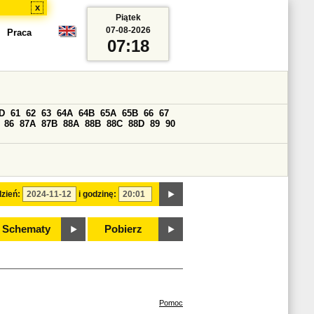
x
Piątek
07-08-2026
Praca
07:18
D
61
62
63
64A
64B
65A
65B
66
67
86
87A
87B
88A
88B
88C
88D
89
90
zień:
i godzinę:
Schematy
Pobierz
Pomoc