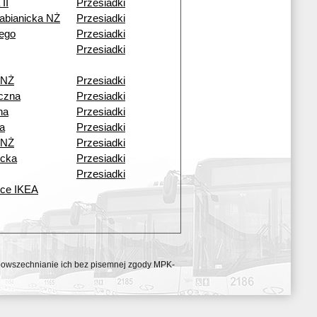
II
Przesiadki
abianicka NŻ
Przesiadki
ego
Przesiadki
Przesiadki
 NŻ
Przesiadki
czna
Przesiadki
na
Przesiadki
a
Przesiadki
 NŻ
Przesiadki
icka
Przesiadki
Przesiadki
ice IKEA
ozpowszechnianie ich bez pisemnej zgody MPK-