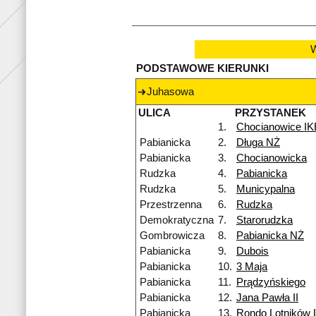
W
PODSTAWOWE KIERUNKI
Juhasowa
ULICA
PRZYSTANEK
1.
Chocianowice I
Pabianicka
2.
Długa NŻ
Pabianicka
3.
Chocianowicka
Rudzka
4.
Pabianicka
Rudzka
5.
Municypalna
Przestrzenna
6.
Rudzka
Demokratyczna
7.
Starorudzka
Gombrowicza
8.
Pabianicka NŻ
Pabianicka
9.
Dubois
Pabianicka
10.
3 Maja
Pabianicka
11.
Prądzyńskiego
Pabianicka
12.
Jana Pawła II
Pabianicka
13.
Rondo Lotników