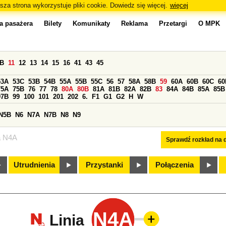
sza strona wykorzystuje pliki cookie. Dowiedz się więcej.
więcej
a pasażera
Bilety
Komunikaty
Reklama
Przetargi
O MPK
0B
11
12
13
14
15
16
41
43
45
53A
53C
53B
54B
55A
55B
55C
56
57
58A
58B
59
60A
60B
60C
60
75A
75B
76
77
78
80A
80B
81A
81B
82A
82B
83
84A
84B
85A
85B
97B
99
100
101
201
202
6.
F1
G1
G2
H
W
N5B
N6
N7A
N7B
N8
N9
a N4A
Sprawdź rozkład na d
Utrudnienia
Przystanki
Połączenia
N4A
Linia