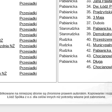
Pabianicka
33.
Jana Pawła 
Przesiadki
Pabianicka
34.
Dw. Łódź P
Pabianicka
35.
Prądzyński
Przesiadki
Pabianicka
36.
3 Maja
Przesiadki
Pabianicka
37.
Dubois
Przesiadki
Starorudzka
38.
Pabianicka
Przesiadki
Starorudzka
39.
Demokraty
Przesiadki
Rudzka
40.
Przestrzen
NŻ
Przesiadki
Rudzka
41.
Municypaln
ezdnia NŻ
Przesiadki
Rudzka
42.
Pabianicka
Przesiadki
Pabianicka
43.
Chocianow
Przesiadki
Pabianicka
44.
Długa
Przesiadki
45.
Chocianow
Przesiadki
h NŻ
Przesiadki
ublikowane na niniejszej stronie są chronione prawem autorskim. Kopiowanie i r
Łódź Spółka z o.o. dla celów innych niż potrzeby własne jest zabronione.