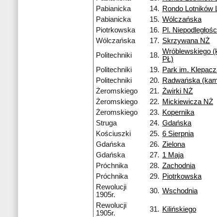
Pabianicka
14.
Rondo Lotników
Pabianicka
15.
Wólczańska
Piotrkowska
16.
Pl. Niepodległośc
Wólczańska
17.
Skrzywana NŻ
Wróblewskiego 
Politechniki
18.
PŁ)
Politechniki
19.
Park im. Klepac
Politechniki
20.
Radwańska (kam
Żeromskiego
21.
Żwirki NŻ
Żeromskiego
22.
Mickiewicza NŻ
Żeromskiego
23.
Kopernika
Struga
24.
Gdańska
Kościuszki
25.
6 Sierpnia
Gdańska
26.
Zielona
Gdańska
27.
1 Maja
Próchnika
28.
Zachodnia
Próchnika
29.
Piotrkowska
Rewolucji
30.
Wschodnia
1905r.
Rewolucji
31.
Kilińskiego
1905r.