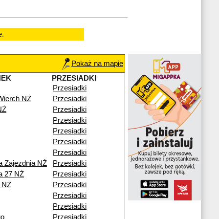
e.
Pokaż na mapie
NEK
PRZESIADKI
Przesiadki
Wierch NŻ
Przesiadki
NŻ
Przesiadki
Przesiadki
Przesiadki
Przesiadki
Przesiadki
a Zajezdnia NŻ
Przesiadki
na 27 NŻ
Przesiadki
a NŻ
Przesiadki
Przesiadki
Przesiadki
go
Przesiadki