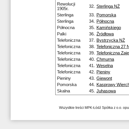
Rewolucji
32.
Sterlinga NŻ
1905r.
Sterlinga
33.
Pomorska
Sterlinga
34.
Północna
Północna
35.
Kamińskiego
Palki
36.
Źródłowa
Telefoniczna
37.
Bystrzycka NŻ
Telefoniczna
38.
Telefoniczna 27 
Telefoniczna
39.
Telefoniczna Zaj
Telefoniczna
40.
Chmurna
Telefoniczna
41.
Weselna
Telefoniczna
42.
Pieniny
Pieniny
43.
Giewont
Pomorska
44.
Kasprowy Wierc
Skalna
45.
Juhasowa
Wszystkie treści MPK-Łódź Spółka z o.o. op