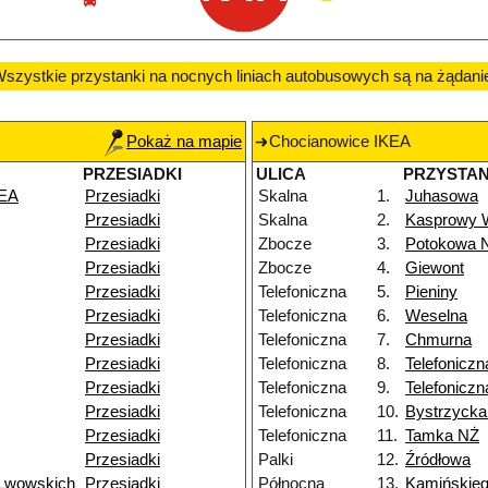
szystkie przystanki na nocnych liniach autobusowych są na żądani
Pokaż na mapie
Chocianowice IKEA
PRZESIADKI
ULICA
PRZYSTA
KEA
Przesiadki
Skalna
1.
Juhasowa
Przesiadki
Skalna
2.
Kasprowy 
Przesiadki
Zbocze
3.
Potokowa 
Przesiadki
Zbocze
4.
Giewont
Przesiadki
Telefoniczna
5.
Pieniny
Przesiadki
Telefoniczna
6.
Weselna
Przesiadki
Telefoniczna
7.
Chmurna
Przesiadki
Telefoniczna
8.
Telefoniczn
Przesiadki
Telefoniczna
9.
Telefonicz
Przesiadki
Telefoniczna
10.
Bystrzyck
Przesiadki
Telefoniczna
11.
Tamka NŻ
Przesiadki
Palki
12.
Źródłowa
 Lwowskich
Przesiadki
Północna
13.
Kamińskie