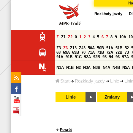
Na
Rozkłady jazdy
Dl
Z
Z1
Z2
0
1
2
3
4
5
6
7
8
9
10A
1
Z3
Z6
Z13
Z43
50A
50B
51A
51B
52
68
69A
69B
70
71A
71B
72A
72B
73
91A
91B
91C
92A
92B
93
94
96
97A
N1A
N1B
N2
N3A
N3B
N4A
N4B
N5A
Start
Rozkłady jazdy
Linie
Lini
Linie
Zmiany
Powrót