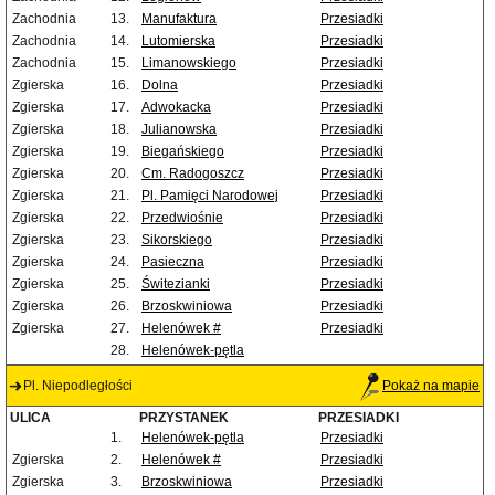
Zachodnia
13.
Manufaktura
Przesiadki
Zachodnia
14.
Lutomierska
Przesiadki
Zachodnia
15.
Limanowskiego
Przesiadki
Zgierska
16.
Dolna
Przesiadki
Zgierska
17.
Adwokacka
Przesiadki
Zgierska
18.
Julianowska
Przesiadki
Zgierska
19.
Biegańskiego
Przesiadki
Zgierska
20.
Cm. Radogoszcz
Przesiadki
Zgierska
21.
Pl. Pamięci Narodowej
Przesiadki
Zgierska
22.
Przedwiośnie
Przesiadki
Zgierska
23.
Sikorskiego
Przesiadki
Zgierska
24.
Pasieczna
Przesiadki
Zgierska
25.
Świtezianki
Przesiadki
Zgierska
26.
Brzoskwiniowa
Przesiadki
Zgierska
27.
Helenówek #
Przesiadki
28.
Helenówek-pętla
Pl. Niepodległości
Pokaż na mapie
ULICA
PRZYSTANEK
PRZESIADKI
1.
Helenówek-pętla
Przesiadki
Zgierska
2.
Helenówek #
Przesiadki
Zgierska
3.
Brzoskwiniowa
Przesiadki