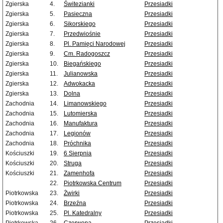
Zgierska
4.
Świtezianki
Przesiadki
Zgierska
5.
Pasieczna
Przesiadki
Zgierska
6.
Sikorskiego
Przesiadki
Zgierska
7.
Przedwiośnie
Przesiadki
Zgierska
8.
Pl. Pamięci Narodowej
Przesiadki
Zgierska
9.
Cm. Radogoszcz
Przesiadki
Zgierska
10.
Biegańskiego
Przesiadki
Zgierska
11.
Julianowska
Przesiadki
Zgierska
12.
Adwokacka
Przesiadki
Zgierska
13.
Dolna
Przesiadki
Zachodnia
14.
Limanowskiego
Przesiadki
Zachodnia
15.
Lutomierska
Przesiadki
Zachodnia
16.
Manufaktura
Przesiadki
Zachodnia
17.
Legionów
Przesiadki
Zachodnia
18.
Próchnika
Przesiadki
Kościuszki
19.
6 Sierpnia
Przesiadki
Kościuszki
20.
Struga
Przesiadki
Kościuszki
21.
Zamenhofa
Przesiadki
22.
Piotrkowska Centrum
Przesiadki
Piotrkowska
23.
Żwirki
Przesiadki
Piotrkowska
24.
Brzeźna
Przesiadki
Piotrkowska
25.
Pl. Katedralny
Przesiadki