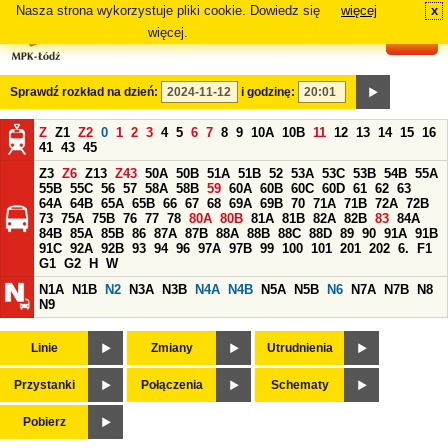
Nasza strona wykorzystuje pliki cookie. Dowiedz się
więcej
x
#
więcej.
Sprawdź rozkład na dzień:
i godzinę:
Z
Z1
Z2
0
1
2
3
4
5
6
7
8
9
10A
10B
11
12
13
14
15
16
41
43
45
Z3
Z6
Z13
Z43
50A
50B
51A
51B
52
53A
53C
53B
54B
55A
55B
55C
56
57
58A
58B
59
60A
60B
60C
60D
61
62
63
64A
64B
65A
65B
66
67
68
69A
69B
70
71A
71B
72A
72B
73
75A
75B
76
77
78
80A
80B
81A
81B
82A
82B
83
84A
84B
85A
85B
86
87A
87B
88A
88B
88C
88D
89
90
91A
91B
91C
92A
92B
93
94
96
97A
97B
99
100
101
201
202
6.
F1
G1
G2
H
W
N1A
N1B
N2
N3A
N3B
N4A
N4B
N5A
N5B
N6
N7A
N7B
N8
N9
Linie
Zmiany
Utrudnienia
Przystanki
Połączenia
Schematy
Pobierz