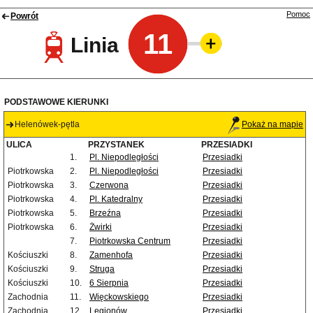
Pomoc
Powrót
11
Linia
PODSTAWOWE KIERUNKI
Helenówek-pętla
Pokaż na mapie
ULICA
PRZYSTANEK
PRZESIADKI
1.
Pl. Niepodległości
Przesiadki
Piotrkowska
2.
Pl. Niepodległości
Przesiadki
Piotrkowska
3.
Czerwona
Przesiadki
Piotrkowska
4.
Pl. Katedralny
Przesiadki
Piotrkowska
5.
Brzeźna
Przesiadki
Piotrkowska
6.
Żwirki
Przesiadki
7.
Piotrkowska Centrum
Przesiadki
Kościuszki
8.
Zamenhofa
Przesiadki
Kościuszki
9.
Struga
Przesiadki
Kościuszki
10.
6 Sierpnia
Przesiadki
Zachodnia
11.
Więckowskiego
Przesiadki
Zachodnia
12.
Legionów
Przesiadki