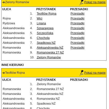
Zielony Romanów
Pokaż na mapie
ULICA
PRZYSTANEK
PRZESIADKI
1.
Teofilów Rojna
Przesiadki
Rojna
2.
Wici
Przesiadki
Rydzowa
3.
Lniana
Przesiadki
Aleksandrowska
4.
Szparagowa
Przesiadki
Aleksandrowska
5.
Szczecińska
Przesiadki
Aleksandrowska
6.
Chochoła
Przesiadki
Aleksandrowska
7.
Spadkowa NŻ
Przesiadki
Romanowska
8.
Aleksandrowska NŻ
Przesiadki
Romanowska
9.
Romanowska 27 NŻ
10.
Zielony Romanów
INNE KIERUNKI
Teofilów Rojna
Pokaż na mapie
ULICA
PRZYSTANEK
PRZESIADKI
1.
Zielony Romanów
Romanowska
2.
Romanowska 27 NŻ
Romanowska
3.
Aleksandrowska NŻ
Aleksandrowska
4.
Romanowska NŻ
Aleksandrowska
5.
Spadkowa NŻ
Aleksandrowska
6.
Chochoła