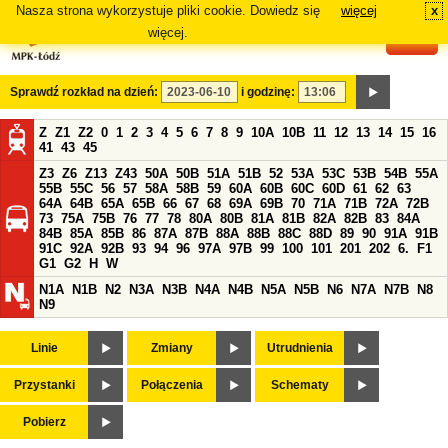
Nasza strona wykorzystuje pliki cookie. Dowiedz się
więcej
x
#
więcej.
Sprawdź rozkład na dzień:
i godzinę:
Z
Z1
Z2
0
1
2
3
4
5
6
7
8
9
10A
10B
11
12
13
14
15
16
41
43
45
Z3
Z6
Z13
Z43
50A
50B
51A
51B
52
53A
53C
53B
54B
55A
55B
55C
56
57
58A
58B
59
60A
60B
60C
60D
61
62
63
64A
64B
65A
65B
66
67
68
69A
69B
70
71A
71B
72A
72B
73
75A
75B
76
77
78
80A
80B
81A
81B
82A
82B
83
84A
84B
85A
85B
86
87A
87B
88A
88B
88C
88D
89
90
91A
91B
91C
92A
92B
93
94
96
97A
97B
99
100
101
201
202
6.
F1
G1
G2
H
W
N1A
N1B
N2
N3A
N3B
N4A
N4B
N5A
N5B
N6
N7A
N7B
N8
N9
Linie
Zmiany
Utrudnienia
Przystanki
Połączenia
Schematy
Pobierz