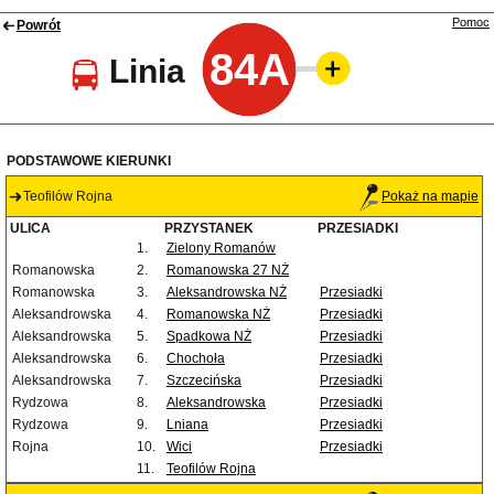
Pomoc
Powrót
84A
Linia
PODSTAWOWE KIERUNKI
Teofilów Rojna
Pokaż na mapie
ULICA
PRZYSTANEK
PRZESIADKI
1.
Zielony Romanów
Romanowska
2.
Romanowska 27 NŻ
Romanowska
3.
Aleksandrowska NŻ
Przesiadki
Aleksandrowska
4.
Romanowska NŻ
Przesiadki
Aleksandrowska
5.
Spadkowa NŻ
Przesiadki
Aleksandrowska
6.
Chochoła
Przesiadki
Aleksandrowska
7.
Szczecińska
Przesiadki
Rydzowa
8.
Aleksandrowska
Przesiadki
Rydzowa
9.
Lniana
Przesiadki
Rojna
10.
Wici
Przesiadki
11.
Teofilów Rojna