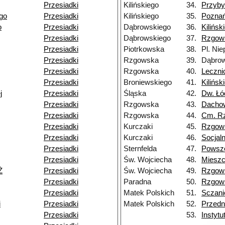
Przesiadki
Kilińskiego
34.
Przyby
go
Przesiadki
Kilińskiego
35.
Pozna
o
Przesiadki
Dąbrowskiego
36.
Kilińsk
Przesiadki
Dąbrowskiego
37.
Rzgow
Przesiadki
Piotrkowska
38.
Pl. Nie
Przesiadki
Rzgowska
39.
Dąbrow
Przesiadki
Rzgowska
40.
Leczni
Przesiadki
Broniewskiego
41.
Kilińsk
j
Przesiadki
Śląska
42.
Dw. Łó
Przesiadki
Rzgowska
43.
Dacho
Przesiadki
Rzgowska
44.
Cm. R
Przesiadki
Kurczaki
45.
Rzgow
Przesiadki
Kurczaki
46.
Socjal
Przesiadki
Sternfelda
47.
Powsz
Przesiadki
Św. Wojciecha
48.
Miesz
Ż
Przesiadki
Św. Wojciecha
49.
Rzgow
Przesiadki
Paradna
50.
Rzgow
Przesiadki
Matek Polskich
51.
Sczani
i
Przesiadki
Matek Polskich
52.
Przedn
Przesiadki
53.
Instyt