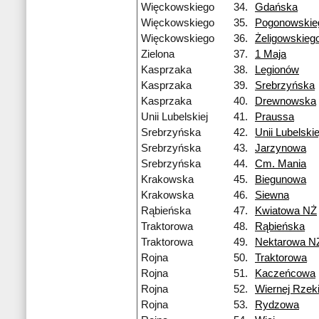
Więckowskiego
34.
Gdańska
Więckowskiego
35.
Pogonowskie
Więckowskiego
36.
Żeligowskieg
Zielona
37.
1 Maja
Kasprzaka
38.
Legionów
Kasprzaka
39.
Srebrzyńska
Kasprzaka
40.
Drewnowska
Unii Lubelskiej
41.
Praussa
Srebrzyńska
42.
Unii Lubelskie
Srebrzyńska
43.
Jarzynowa
Srebrzyńska
44.
Cm. Mania
Krakowska
45.
Biegunowa
Krakowska
46.
Siewna
Rąbieńska
47.
Kwiatowa NŻ
Traktorowa
48.
Rąbieńska
Traktorowa
49.
Nektarowa N
Rojna
50.
Traktorowa
Rojna
51.
Kaczeńcowa
Rojna
52.
Wiernej Rzek
Rojna
53.
Rydzowa