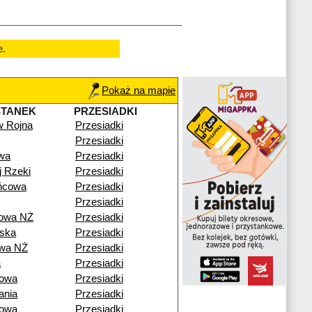
e.
Pokaż na mapie
STANEK
PRZESIADKI
w Rojna
Przesiadki
Przesiadki
wa
Przesiadki
j Rzeki
Przesiadki
ńcowa
Przesiadki
Przesiadki
rowa NŻ
Przesiadki
ska
Przesiadki
owa NŻ
Przesiadki
a
Przesiadki
nowa
Przesiadki
ania
Przesiadki
nowa
Przesiadki