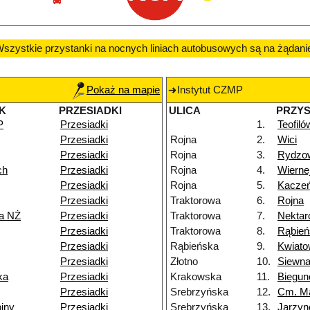
szystkie przystanki na nocnych liniach autobusowych są na żądani
Pokaż na mapie
Instytut CZMP
K
PRZESIADKI
ULICA
PRZY
P
Przesiadki
1.
Teofiló
Przesiadki
Rojna
2.
Wici
Przesiadki
Rojna
3.
Rydzo
ch
Przesiadki
Rojna
4.
Wierne
Przesiadki
Rojna
5.
Kacze
Przesiadki
Traktorowa
6.
Rojna
a NŻ
Przesiadki
Traktorowa
7.
Nekta
Przesiadki
Traktorowa
8.
Rąbień
Przesiadki
Rąbieńska
9.
Kwiat
Przesiadki
Złotno
10.
Siewn
ka
Przesiadki
Krakowska
11.
Biegu
Przesiadki
Srebrzyńska
12.
Cm. M
jny
Przesiadki
Srebrzyńska
13.
Jarzy