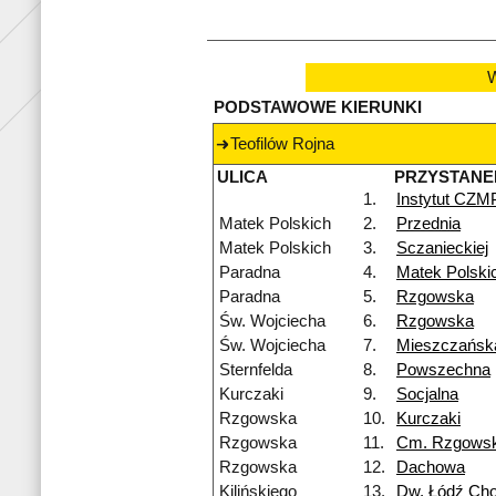
W
PODSTAWOWE KIERUNKI
Teofilów Rojna
ULICA
PRZYSTANE
1.
Instytut CZM
Matek Polskich
2.
Przednia
Matek Polskich
3.
Sczanieckiej
Paradna
4.
Matek Polski
Paradna
5.
Rzgowska
Św. Wojciecha
6.
Rzgowska
Św. Wojciecha
7.
Mieszczańsk
Sternfelda
8.
Powszechna
Kurczaki
9.
Socjalna
Rzgowska
10.
Kurczaki
Rzgowska
11.
Cm. Rzgows
Rzgowska
12.
Dachowa
Kilińskiego
13.
Dw. Łódź Cho