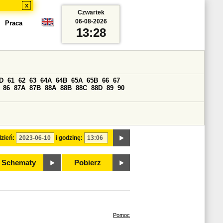
x
Czwartek
06-08-2026
Praca
13:28
D
61
62
63
64A
64B
65A
65B
66
67
86
87A
87B
88A
88B
88C
88D
89
90
zień:
i godzinę:
Schematy
Pobierz
Pomoc