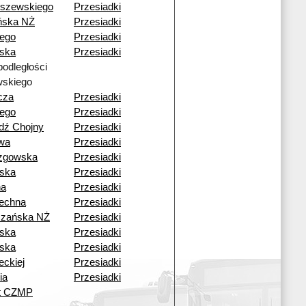
szewskiego
Przesiadki
ńska NŻ
Przesiadki
iego
Przesiadki
ska
Przesiadki
podległości
skiego
cza
Przesiadki
iego
Przesiadki
dź Chojny
Przesiadki
wa
Przesiadki
zgowska
Przesiadki
ska
Przesiadki
na
Przesiadki
echna
Przesiadki
czańska NŻ
Przesiadki
ska
Przesiadki
ska
Przesiadki
eckiej
Przesiadki
ia
Przesiadki
ut CZMP