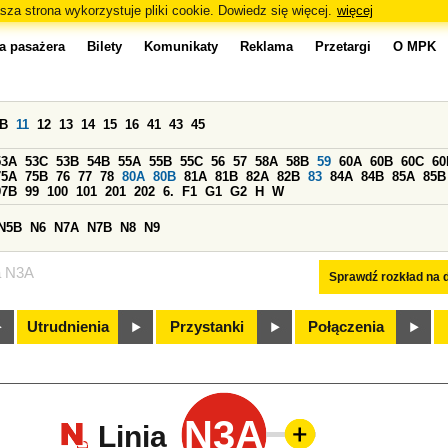
sza strona wykorzystuje pliki cookie. Dowiedz się więcej.
więcej
a pasażera
Bilety
Komunikaty
Reklama
Przetargi
O MPK
0B
11
12
13
14
15
16
41
43
45
53A
53C
53B
54B
55A
55B
55C
56
57
58A
58B
59
60A
60B
60C
60
75A
75B
76
77
78
80A
80B
81A
81B
82A
82B
83
84A
84B
85A
85B
97B
99
100
101
201
202
6.
F1
G1
G2
H
W
N5B
N6
N7A
N7B
N8
N9
a N3A
Sprawdź rozkład na d
Utrudnienia
Przystanki
Połączenia
N3A
Linia