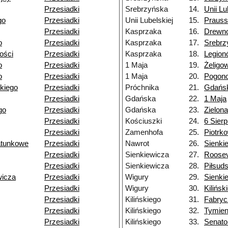
Przesiadki
Srebrzyńska
14.
Unii Lu
go
Przesiadki
Unii Lubelskiej
15.
Praus
Przesiadki
Kasprzaka
16.
Drewn
o
Przesiadki
Kasprzaka
17.
Srebrz
łości
Przesiadki
Kasprzaka
18.
Legion
o
Przesiadki
1 Maja
19.
Żeligo
o
Przesiadki
1 Maja
20.
Pogon
kiego
Przesiadki
Próchnika
21.
Gdańs
Przesiadki
Gdańska
22.
1 Maja
go
Przesiadki
Gdańska
23.
Zielona
Przesiadki
Kościuszki
24.
6 Sierp
Przesiadki
Zamenhofa
25.
Piotrk
atunkowe
Przesiadki
Nawrot
26.
Sienki
Przesiadki
Sienkiewicza
27.
Roosev
Przesiadki
Sienkiewicza
28.
Piłsud
wicza
Przesiadki
Wigury
29.
Sienki
Przesiadki
Wigury
30.
Kilińsk
Przesiadki
Kilińskiego
31.
Fabryc
Przesiadki
Kilińskiego
32.
Tymien
Przesiadki
Kilińskiego
33.
Senato