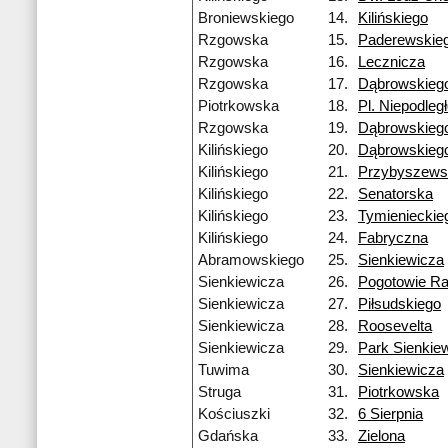
Broniewskiego
14.
Kilińskiego
Rzgowska
15.
Paderewskie
Rzgowska
16.
Lecznicza
Rzgowska
17.
Dąbrowskieg
Piotrkowska
18.
Pl. Niepodleg
Rzgowska
19.
Dąbrowskieg
Kilińskiego
20.
Dąbrowskieg
Kilińskiego
21.
Przybyszews
Kilińskiego
22.
Senatorska
Kilińskiego
23.
Tymienieckie
Kilińskiego
24.
Fabryczna
Abramowskiego
25.
Sienkiewicza
Sienkiewicza
26.
Pogotowie R
Sienkiewicza
27.
Piłsudskiego
Sienkiewicza
28.
Roosevelta
Sienkiewicza
29.
Park Sienkie
Tuwima
30.
Sienkiewicza
Struga
31.
Piotrkowska
Kościuszki
32.
6 Sierpnia
Gdańska
33.
Zielona