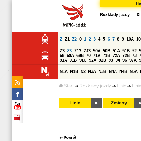
Na
Rozkłady jazdy
Dl
Z
Z1
Z2
0
1
2
3
4
5
6
7
8
9
10A
1
Z3
Z6
Z13
Z43
50A
50B
51A
51B
52
68
69A
69B
70
71A
71B
72A
72B
73
91A
91B
91C
92A
92B
93
94
96
97A
N1A
N1B
N2
N3A
N3B
N4A
N4B
N5A
Start
Rozkłady jazdy
Linie
Lini
Linie
Zmiany
Powrót