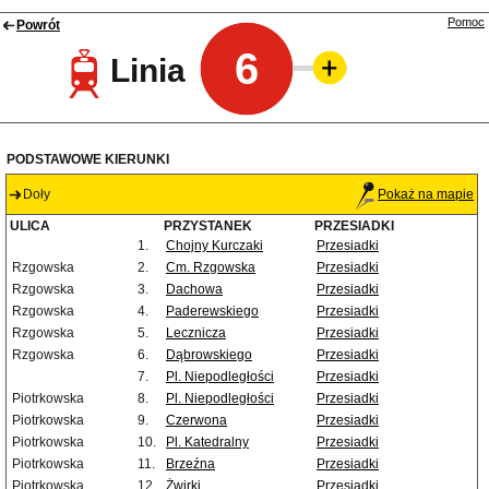
Pomoc
Powrót
6
Linia
PODSTAWOWE KIERUNKI
Doły
Pokaż na mapie
ULICA
PRZYSTANEK
PRZESIADKI
1.
Chojny Kurczaki
Przesiadki
Rzgowska
2.
Cm. Rzgowska
Przesiadki
Rzgowska
3.
Dachowa
Przesiadki
Rzgowska
4.
Paderewskiego
Przesiadki
Rzgowska
5.
Lecznicza
Przesiadki
Rzgowska
6.
Dąbrowskiego
Przesiadki
7.
Pl. Niepodległości
Przesiadki
Piotrkowska
8.
Pl. Niepodległości
Przesiadki
Piotrkowska
9.
Czerwona
Przesiadki
Piotrkowska
10.
Pl. Katedralny
Przesiadki
Piotrkowska
11.
Brzeźna
Przesiadki
Piotrkowska
12.
Żwirki
Przesiadki