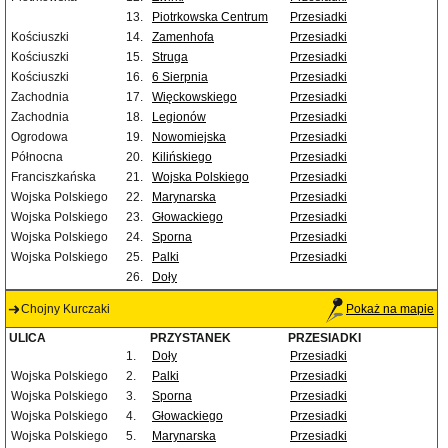
13.
Piotrkowska Centrum
Przesiadki
Kościuszki
14.
Zamenhofa
Przesiadki
Kościuszki
15.
Struga
Przesiadki
Kościuszki
16.
6 Sierpnia
Przesiadki
Zachodnia
17.
Więckowskiego
Przesiadki
Zachodnia
18.
Legionów
Przesiadki
Ogrodowa
19.
Nowomiejska
Przesiadki
Północna
20.
Kilińskiego
Przesiadki
Franciszkańska
21.
Wojska Polskiego
Przesiadki
Wojska Polskiego
22.
Marynarska
Przesiadki
Wojska Polskiego
23.
Głowackiego
Przesiadki
Wojska Polskiego
24.
Sporna
Przesiadki
Wojska Polskiego
25.
Palki
Przesiadki
26.
Doły
Chojny Kurczaki
Pokaż na mapie
ULICA
PRZYSTANEK
PRZESIADKI
1.
Doły
Przesiadki
Wojska Polskiego
2.
Palki
Przesiadki
Wojska Polskiego
3.
Sporna
Przesiadki
Wojska Polskiego
4.
Głowackiego
Przesiadki
Wojska Polskiego
5.
Marynarska
Przesiadki