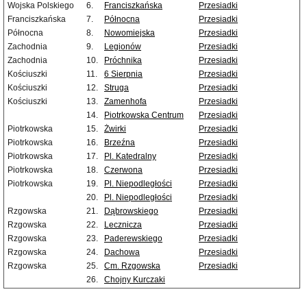
Wojska Polskiego
6.
Franciszkańska
Przesiadki
Franciszkańska
7.
Północna
Przesiadki
Północna
8.
Nowomiejska
Przesiadki
Zachodnia
9.
Legionów
Przesiadki
Zachodnia
10.
Próchnika
Przesiadki
Kościuszki
11.
6 Sierpnia
Przesiadki
Kościuszki
12.
Struga
Przesiadki
Kościuszki
13.
Zamenhofa
Przesiadki
14.
Piotrkowska Centrum
Przesiadki
Piotrkowska
15.
Żwirki
Przesiadki
Piotrkowska
16.
Brzeźna
Przesiadki
Piotrkowska
17.
Pl. Katedralny
Przesiadki
Piotrkowska
18.
Czerwona
Przesiadki
Piotrkowska
19.
Pl. Niepodległości
Przesiadki
20.
Pl. Niepodległości
Przesiadki
Rzgowska
21.
Dąbrowskiego
Przesiadki
Rzgowska
22.
Lecznicza
Przesiadki
Rzgowska
23.
Paderewskiego
Przesiadki
Rzgowska
24.
Dachowa
Przesiadki
Rzgowska
25.
Cm. Rzgowska
Przesiadki
26.
Chojny Kurczaki