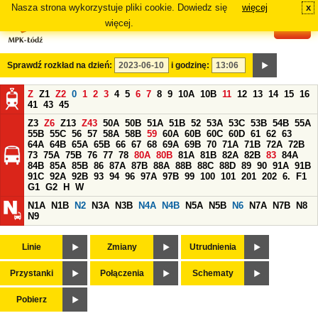
Nasza strona wykorzystuje pliki cookie. Dowiedz się
więcej
x
#
więcej.
Sprawdź rozkład na dzień:
i godzinę:
Z
Z1
Z2
0
1
2
3
4
5
6
7
8
9
10A
10B
11
12
13
14
15
16
41
43
45
Z3
Z6
Z13
Z43
50A
50B
51A
51B
52
53A
53C
53B
54B
55A
55B
55C
56
57
58A
58B
59
60A
60B
60C
60D
61
62
63
64A
64B
65A
65B
66
67
68
69A
69B
70
71A
71B
72A
72B
73
75A
75B
76
77
78
80A
80B
81A
81B
82A
82B
83
84A
84B
85A
85B
86
87A
87B
88A
88B
88C
88D
89
90
91A
91B
91C
92A
92B
93
94
96
97A
97B
99
100
101
201
202
6.
F1
G1
G2
H
W
N1A
N1B
N2
N3A
N3B
N4A
N4B
N5A
N5B
N6
N7A
N7B
N8
N9
Linie
Zmiany
Utrudnienia
Przystanki
Połączenia
Schematy
Pobierz